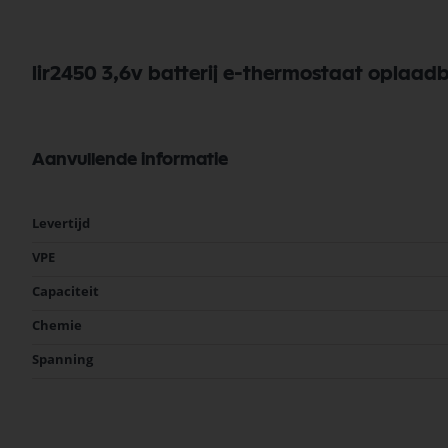
lir2450 3,6v batterij e-thermostaat oplaad
Aanvullende informatie
Meer
Levertijd
informatie
VPE
Capaciteit
Chemie
Spanning