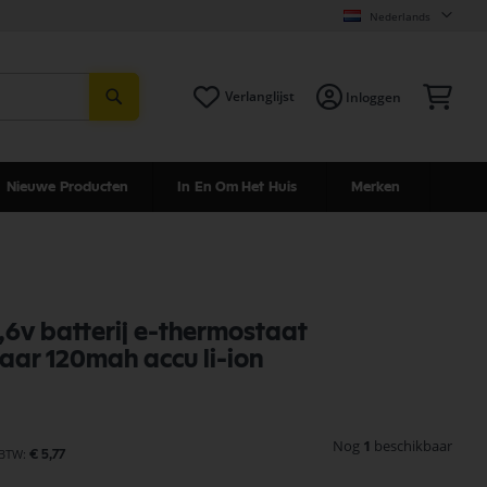
Nederlands
Zoeken
Win
Verlanglijst
Inloggen
Nieuwe Producten
In En Om Het Huis
Merken
3,6v batterij e-thermostaat
ar 120mah accu li-ion
Nog
1
beschikbaar
€ 5,77