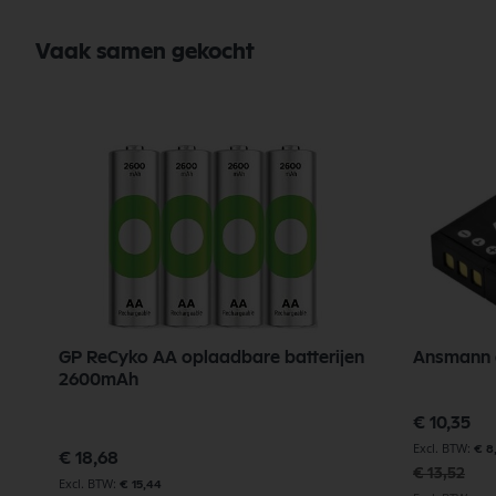
Vaak samen gekocht
GP ReCyko AA oplaadbare batterijen
Ansmann 
2600mAh
Speciale
€ 10,35
prijs
€ 8
€ 18,68
€ 13,52
€ 15,44