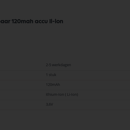
baar 120mah accu li-ion
2-5 werkdagen
1 stuk
120mAh
ithium-Ion ( Li-Ion)
3,6V