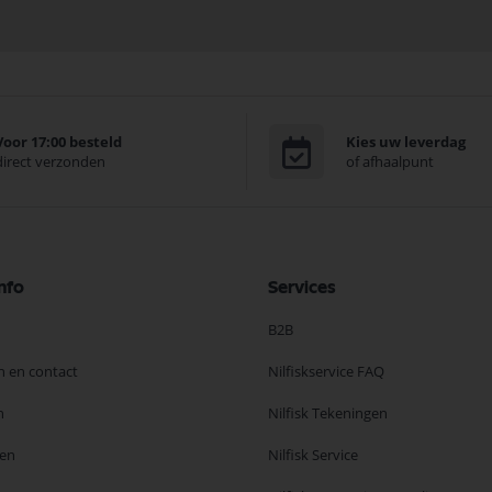
Voor 17:00 besteld
Kies uw leverdag
direct verzonden
of afhaalpunt
nfo
Services
B2B
n en contact
Nilfiskservice FAQ
n
Nilfisk Tekeningen
en
Nilfisk Service