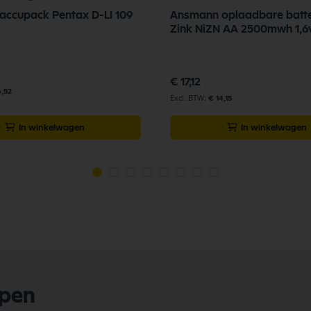
ccupack Pentax D-LI 109
Ansmann oplaadbare batter
Zink NiZN AA 2500mwh 1,6v
€ 17,12
6,52
€ 14,15
In winkelwagen
In winkelwagen
lpen