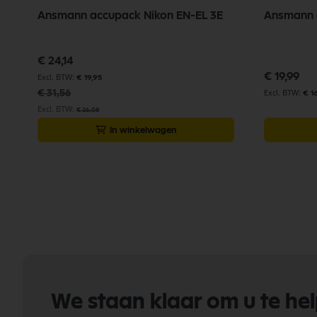
Ansmann accupack Nikon EN-EL 3E
Ansmann a
Speciale
€ 24,14
prijs
€ 19,99
€ 19,95
€ 31,56
€ 1
€ 26,08
In winkelwagen
We staan klaar om u te he