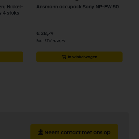
ij Nikkel-
Ansmann accupack Sony NP-FW 50
V
 4 stuks
K
€ 28,79
€
€ 23,79
In winkelwagen
Neem contact met ons op