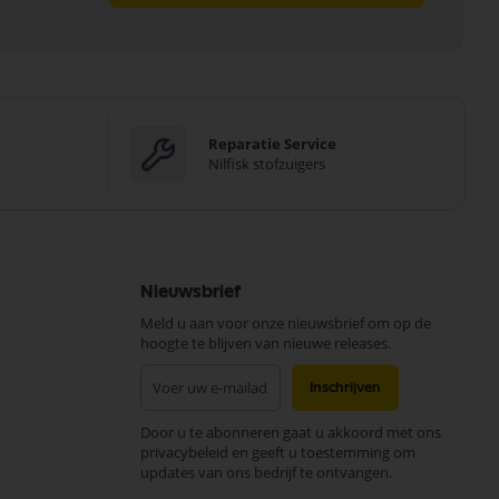
Reparatie Service
Nilfisk stofzuigers
Nieuwsbrief
Meld u aan voor onze nieuwsbrief om op de
hoogte te blijven van nieuwe releases.
Abonneer
Inschrijven
u
op
Door u te abonneren gaat u akkoord met ons
onze
privacybeleid en geeft u toestemming om
nieuwsbrief
updates van ons bedrijf te ontvangen.