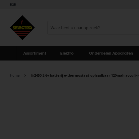
B2B
Assortiment
Elektro
Onderdelen Apparaten
Home
lir2450 3,6v batterij e-thermostaat oplaadbaar 120mah accu li-
Ga
naar
het
einde
van
de
afbeeldingen-
gallerij