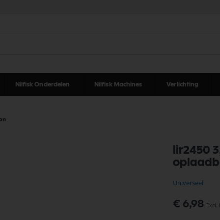
Nilfisk Onderdelen
Nilfisk Machines
Verlichting
ion
lir2450 
oplaadba
Universeel
€ 6,98