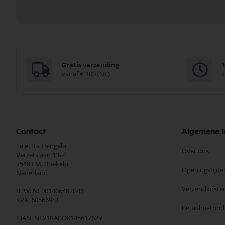
Gratis verzending
vanaf € 100 (NL)
Contact
Algemene I
Selectra Hengelo
Over ons
Verzetslaan 13-7
7548 EM,
Boekelo
Openingstijde
Nederland
Verzendkoste
BTW: NL001406482B41
KVK: 60566981
Betaalmethod
IBAN: NL21RABO0145617629