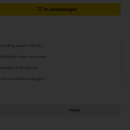
In winkelwagen
erzending
vanaf € 100 (NL)
00 besteld
direct verzonden
leverdag
of afhaalpunt
 Service
Nilfisk stofzuigers
Overig