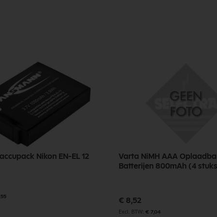
accupack Nikon EN-EL 12
Varta NiMH AAA Oplaadba
Batterijen 800mAh (4 stuk
,55
€ 8,52
€ 7,04