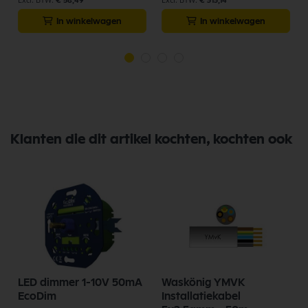
€ 58,49
€ 313,14
In winkelwagen
In winkelwagen
Klanten die dit artikel kochten, kochten ook
LED dimmer 1-10V 50mA
Waskönig YMVK
t
EcoDim
Installatiekabel