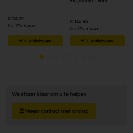
5x2,5qmm - 50m
€ 24,97
€ 146,36
€ 20,64
€ 120,96
In winkelwagen
In winkelwagen
We staan klaar om u te helpen
Neem contact met ons op