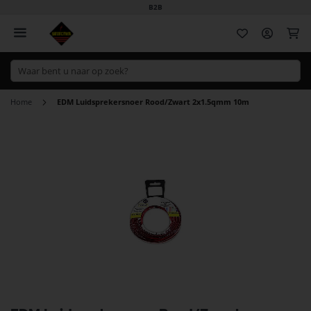
B2B
Wi
Home
EDM Luidsprekersnoer Rood/Zwart 2x1.5qmm 10m
Ga
naar
het
einde
van
de
afbeeldingen-
gallerij
Ga