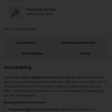
Reparatie Service
Nilfisk stofzuigers
Art.nr.
6253925246965
Omschrijving
Aanvullende informatie
Beoordelingen
Overig
Omschrijving
Ontdek het
EDM Luidsprekersnoer 2x1.5qmm
, de perfecte keuze
voor hoogwaardige geluidsverbindingen. Met een rol van 10 meter in
de opvallende kleuren rood/zwart, biedt dit luidsprekersnoer niet
alleen uitstekende prestaties maar ook een esthetische toevoeging
aan elk audiosysteem.
Belangrijkste kenmerken:
Hoogwaardige materiaalkeuze:
Met een doorsnede van