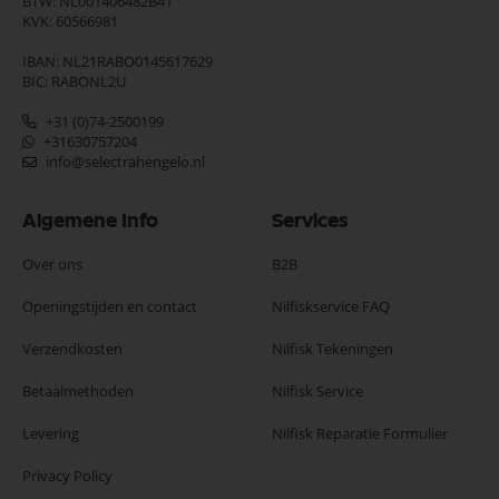
BTW: NL001406482B41
KVK: 60566981
IBAN: NL21RABO0145617629
BIC: RABONL2U
+31 (0)74-2500199
+31630757204
info@selectrahengelo.nl
Algemene Info
Services
Over ons
B2B
Openingstijden en contact
Nilfiskservice FAQ
Verzendkosten
Nilfisk Tekeningen
Betaalmethoden
Nilfisk Service
Levering
Nilfisk Reparatie Formulier
Privacy Policy