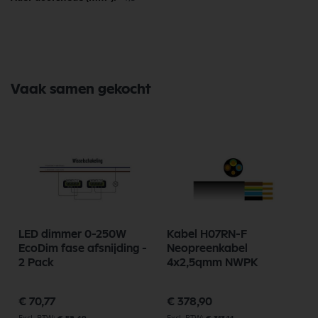
Vaak samen gekocht
LED dimmer 0-250W
Kabel H07RN-F
EcoDim fase afsnijding -
Neopreenkabel
2 Pack
4x2,5qmm NWPK
€ 70,77
€ 378,90