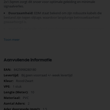
2x1.5qmm zorgt dit snoer voor optimale geleiding en minimale
signaalverlies.
Duurzaamheid:
EDM staat bekend om zijn robuuste kabels die
bestand zijn tegen slijtage, waardoor langdurige betrouwbaarheid
gewaarborgd is.
Veelzijdig gebruik:
Ideaal voor thuisbioscopen, muzieksystemen
en professionele audio-installaties.
Toon meer
Eenvoudige installatie:
Dankzij de flexibele structuur en
duidelijke kleurcodering is aansluiten een fluitje van een cent.
Of u nu een audiofiel bent die op zoek is naar de beste geluidskwaliteit
of een professional die betrouwbare installaties eist, dit
Aanvullende informatie
luidsprekersnoer is uw go-to oplossing. Maak uw aankoop vandaag
nog en verbeter uw luisterervaring met EDM!
Meer
8425998280180
informatie
Bij geen voorraad +/- week levertijd
Rood/Zwart
1 stuk
10
PVC
2
1,5