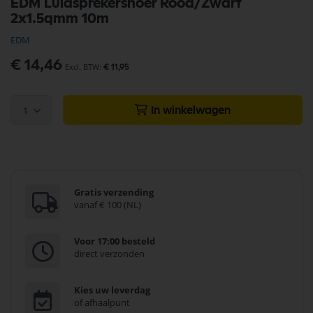
EDM Luidsprekersnoer Rood/Zwart
naar
2x1.5qmm 10m
het
begin
EDM
van
de
€ 14,46
€ 11,95
afbeeldingen-
gallerij
1
In winkelwagen
Gratis verzending
vanaf € 100 (NL)
Voor 17:00 besteld
direct verzonden
Kies uw leverdag
of afhaalpunt