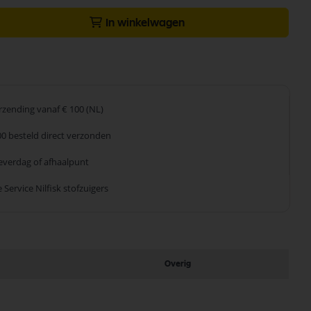
In winkelwagen
erzending
vanaf € 100 (NL)
00 besteld
direct verzonden
leverdag
of afhaalpunt
 Service
Nilfisk stofzuigers
Overig