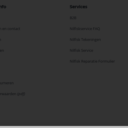
nfo
Services
B2B
n en contact
Nilfiskservice FAQ
n
Nilfisk Tekeningen
en
Nilfisk Service
Nilfisk Reparatie Formulier
ourneren
orwaarden
(pdf)