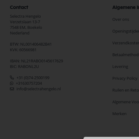
Contact
Algemene I
Selectra Hengelo
Over ons
Verzetslaan 13-7
7548 EM,
Boekelo
Openingstijde
Nederland
Verzendkoste
BTW: NL001406482B41
KVK: 60566981
Betaalmethod
IBAN: NL21RABO0145617629
BIC: RABONL2U
Levering
+31 (0)74-2500199
Privacy Policy
+31630757204
info@selectrahengelo.nl
Ruilen en Ret
Algemene Vo
Merken