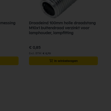
n messing
Draadeind 100mm holle draadstang
M10x1 buitendraad verzinkt voor
lamphouder, lampfitting
€ 0,85
€ 0,70
In winkelwagen