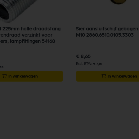
d 225mm holle draadstang
Sier aansluitschijf geboge
tendraad verzinkt voor
M10 2860.6510.0105.3303
rs, lampfittingen 54168
€ 8,65
€ 7,15
,85
In winkelwagen
In winkelwagen