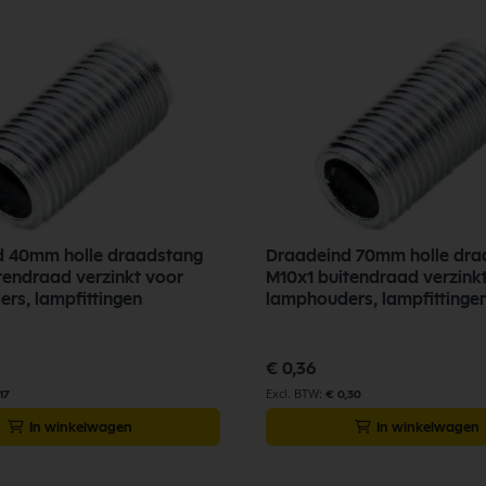
d 40mm holle draadstang
Draadeind 70mm holle dra
tendraad verzinkt voor
M10x1 buitendraad verzink
rs, lampfittingen
lamphouders, lampfittinge
€ 0,36
17
€ 0,30
In winkelwagen
In winkelwagen