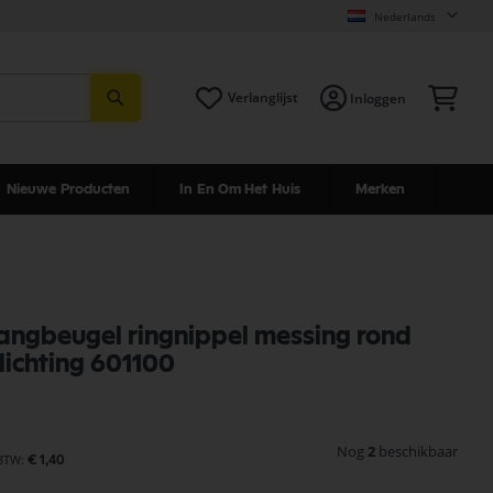
Nederlands
Zoeken
Win
Verlanglijst
Inloggen
Nieuwe Producten
In En Om Het Huis
Merken
ngbeugel ringnippel messing rond
lichting 601100
Nog
2
beschikbaar
€ 1,40