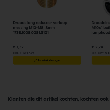
Draadstang reduceer verloop
Draadein
messing M10-M8, 8mm
M10x1 bui
1738.1008.0081.3101
lamphoude
€ 1,32
€ 2,24
€ 1,09
€ 1
In winkelwagen
Klanten die dit artikel kochten, kochten ook