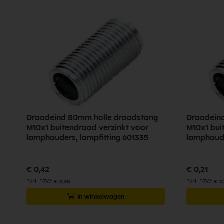
Draadeind 80mm holle draadstang
Draadein
M10x1 buitendraad verzinkt voor
M10x1 bui
lamphouders, lampfitting 601335
lamphoude
€ 0,42
€ 0,21
€ 0,35
€ 0,
In winkelwagen