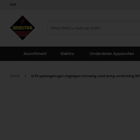
B2B
Assortiment
Elektro
Onderdelen Apparaten
Home
m10 ophangbeugel ringnippel messing rond lamp verlichting 60
Ga
naar
het
einde
van
de
afbeeldingen-
gallerij