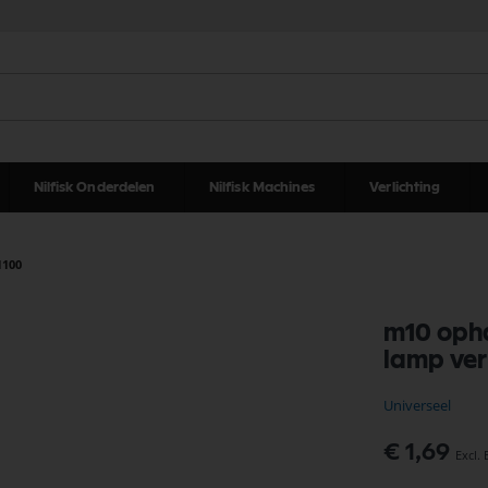
Nilfisk Onderdelen
Nilfisk Machines
Verlichting
1100
m10 opha
lamp ver
Universeel
€ 1,69