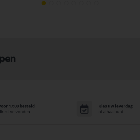
lpen
Voor 17:00 besteld
Kies uw leverdag
direct verzonden
of afhaalpunt