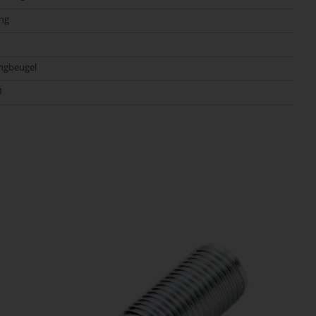
ng
ngbeugel
1