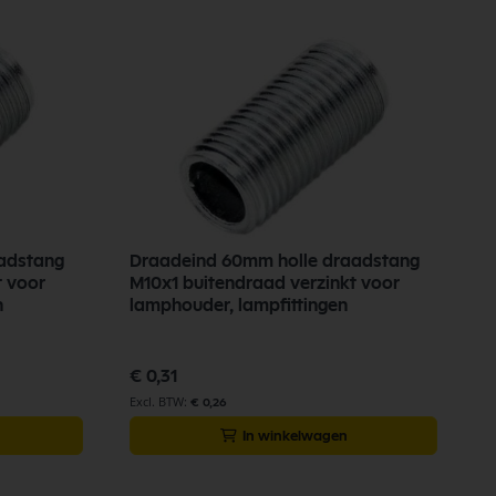
adstang
Draadeind 60mm holle draadstang
D
t voor
M10x1 buitendraad verzinkt voor
M
n
lamphouder, lampfittingen
€
€ 0,31
€ 0,26
In winkelwagen