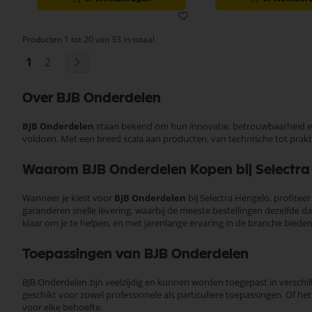
Producten 1 tot 20 van 33 in totaal
Pagina
U lees momenteel pagina
Pagina
Pagina
Volgende
1
2
Over BJB Onderdelen
BJB Onderdelen
staan bekend om hun innovatie, betrouwbaarheid en
voldoen. Met een breed scala aan producten, van technische tot prak
Waarom BJB Onderdelen Kopen bij Selectra
Wanneer je kiest voor
BJB Onderdelen
bij Selectra Hengelo, profitee
garanderen snelle levering, waarbij de meeste bestellingen dezelfde d
klaar om je te helpen, en met jarenlange ervaring in de branche bieden 
Toepassingen van BJB Onderdelen
BJB Onderdelen zijn veelzijdig en kunnen worden toegepast in verschill
geschikt voor zowel professionele als particuliere toepassingen. Of h
voor elke behoefte.