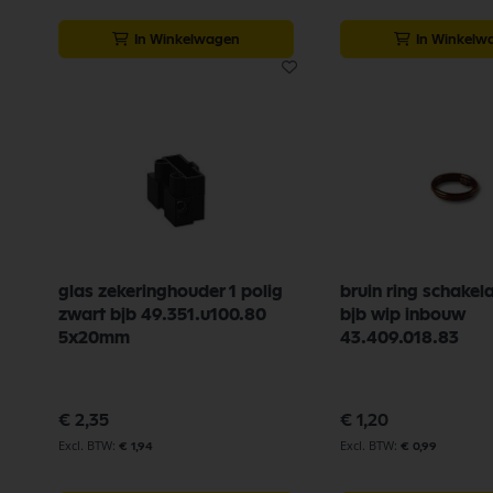
In Winkelwagen
In Winkelw
glas zekeringhouder 1 polig
bruin ring schakel
zwart bjb 49.351.u100.80
bjb wip inbouw
5x20mm
43.409.018.83
€ 2,35
€ 1,20
€ 1,94
€ 0,99