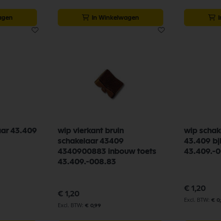
agen
In Winkelwagen
aar 43.409
wip vierkant bruin
wip schak
schakelaar 43409
43.409 b
4340900883 inbouw toets
43.409.-0
43.409.-008.83
€ 1,20
€ 1,20
€ 0
€ 0,99