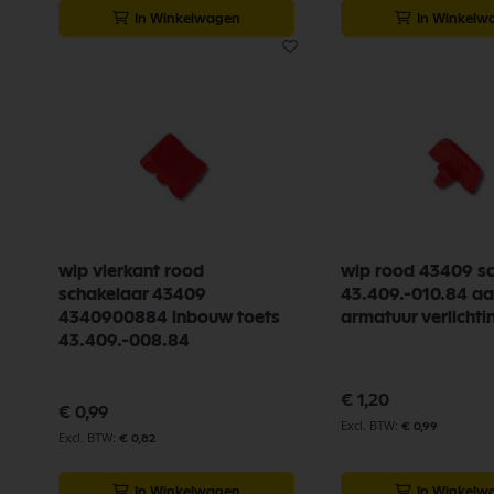
In Winkelwagen
In Winkelw
wip vierkant rood
wip rood 43409 s
schakelaar 43409
43.409.-010.84 aa
4340900884 inbouw toets
armatuur verlicht
43.409.-008.84
€ 1,20
€ 0,99
€ 0,99
€ 0,82
In Winkelwagen
In Winkelw