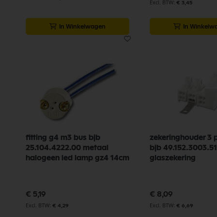
€ 3,45
In Winkelwagen
In Winkelw
fitting g4 m3 bus bjb
zekeringhouder 3 p
25.104.4222.00 metaal
bjb 49.152.3003.
halogeen led lamp gz4 14cm
glaszekering
€ 5,19
€ 8,09
€ 4,29
€ 6,69