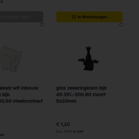
,17
 voorraad meer
In Winkelwagen
elaar wit inbouw
glas zekeringklem bjb
g bjb
49.351.-200.80 zwart
30.50 steekcontact
5x20mm
€ 1,20
€ 0,99
,89