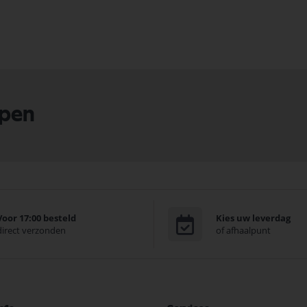
lpen
Voor 17:00 besteld
Kies uw leverdag
direct verzonden
of afhaalpunt