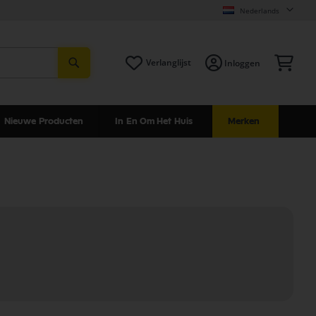
Nederlands
Zoeken
Win
Verlanglijst
Inloggen
Nieuwe Producten
In En Om Het Huis
Merken