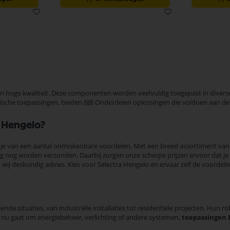
 hoge kwaliteit. Deze componenten worden veelvuldig toegepast in divers
tische toepassingen, bieden BJB Onderdelen oplossingen die voldoen aan de
 Hengelo?
r je van een aantal onmiskenbare voordelen. Met een breed assortiment van o
ag nog worden verzonden. Daarbij zorgen onze scherpe prijzen ervoor dat je 
wij deskundig advies. Kies voor Selectra Hengelo en ervaar zelf de voordelen
ende situaties, van industriële installaties tot residentiële projecten. Hu
et nu gaat om energiebeheer, verlichting of andere systemen,
toepassingen 