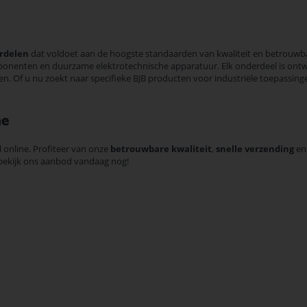
rdelen
dat voldoet aan de hoogste standaarden van kwaliteit en betrouw
ponenten en duurzame elektrotechnische apparatuur. Elk onderdeel is on
ten. Of u nu zoekt naar specifieke BJB producten voor industriële toepassin
ne
 online. Profiteer van onze
betrouwbare kwaliteit
,
snelle verzending
e
n bekijk ons aanbod vandaag nog!