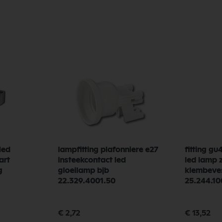
led
lampfitting plafonniere e27
fitting g
art
insteekcontact led
led lamp 
g
gloeilamp bjb
klembeves
22.329.4001.50
25.244.10
€ 13,52
€ 2,72