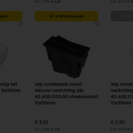
€ 11
€ 2,25
Geen
agen
In Winkelwagen
olig wit
wip schakelaar zwart
wip schak
51 5x20mm
inbouw verlichting bjb
verlichtin
43.405.1130.80 steekcontact
43.405.11
11x30mm
11x30mm
€ 3,52
€ 3,50
€ 2,91
€ 2