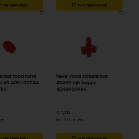
In Winkelwagen
In Winkelwagen
elaar rood rond
hevel rood schakelaar
b 43.409.-007.84
43409 bjb toggle
784
4340900984
€ 1,20
,99
€ 0,99
In Winkelwagen
In Winkelwagen