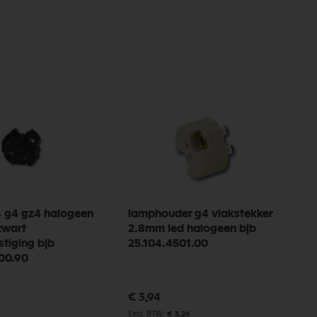
u4 g4 gz4 halogeen
lamphouder g4 vlakstekker
zwart
2.8mm led halogeen bjb
tiging bjb
25.104.4501.00
00.90
€ 3,94
€ 3,26