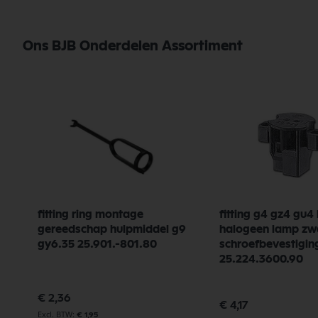
Ons BJB Onderdelen Assortiment
fitting ring montage
fitting g4 gz4 gu4 
gereedschap hulpmiddel g9
halogeen lamp zw
gy6.35 25.901.-801.80
schroefbevestigin
25.224.3600.90
€ 2,36
€ 4,17
€ 1,95