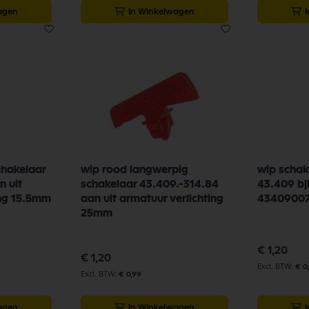
agen
In Winkelwagen
chakelaar
wip rood langwerpig
wip schak
n uit
schakelaar 43.409.-314.84
43.409 bj
ing 15.5mm
aan uit armatuur verlichting
4340900
25mm
€ 1,20
€ 1,20
€ 0
€ 0,99
agen
In Winkelwagen