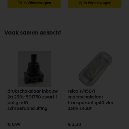
In Winkelwagen
In Winkelwagen
Vaak samen gekocht
drukschakelaar inbouw
relco s/450/t
2a 230v 501750 zwart 1-
snoerschakelaar
polig m10
transparant ip40 vlm
schroefaansluiting
230v s450t
€ 0,99
€ 2,30