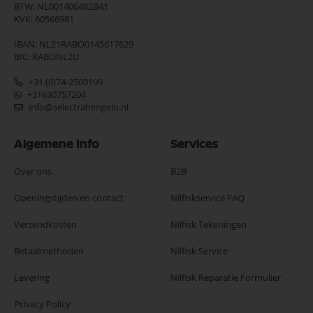
BTW: NL001406482B41
KVK: 60566981
IBAN: NL21RABO0145617629
BIC: RABONL2U
+31 (0)74-2500199
+31630757204
info@selectrahengelo.nl
Algemene Info
Services
Over ons
B2B
Openingstijden en contact
Nilfiskservice FAQ
Verzendkosten
Nilfisk Tekeningen
Betaalmethoden
Nilfisk Service
Levering
Nilfisk Reparatie Formulier
Privacy Policy