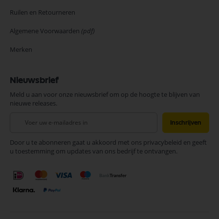
Ruilen en Retourneren
Algemene Voorwaarden
(pdf)
Merken
Nieuwsbrief
Meld u aan voor onze nieuwsbrief om op de hoogte te blijven van
nieuwe releases.
Abonneer
Inschrijven
u
op
Door u te abonneren gaat u akkoord met ons privacybeleid en geeft
onze
u toestemming om updates van ons bedrijf te ontvangen.
nieuwsbrief