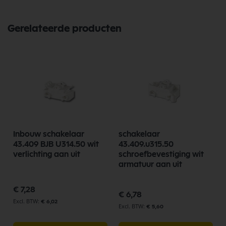
Gerelateerde producten
Inbouw schakelaar
schakelaar
43.409 BJB U314.50 wit
43.409.u315.50
verlichting aan uit
schroefbevestiging wit
armatuur aan uit
€ 7,28
€ 6,78
€ 6,02
€ 5,60