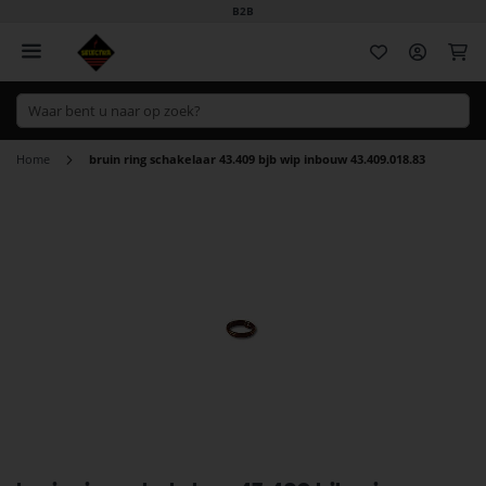
B2B
Wi
Home
bruin ring schakelaar 43.409 bjb wip inbouw 43.409.018.83
Ga
naar
het
einde
van
de
afbeeldingen-
gallerij
Ga