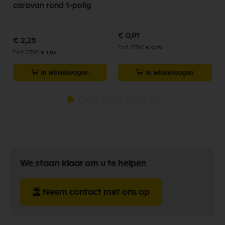
caravan rond 1-polig
€ 0,91
€ 2,25
€ 0,75
€ 1,86
In winkelwagen
In winkelwagen
We staan klaar om u te helpen
Neem contact met ons op