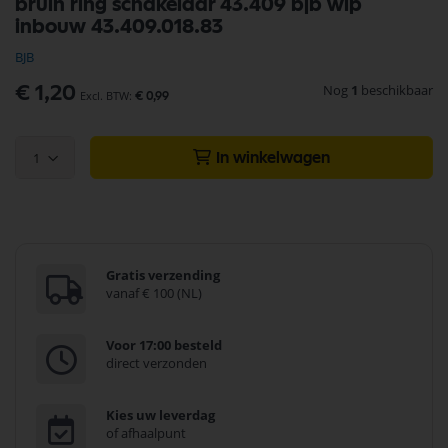
bruin ring schakelaar 43.409 bjb wip
naar
inbouw 43.409.018.83
het
begin
BJB
van
de
Nog
1
beschikbaar
€ 1,20
€ 0,99
afbeeldingen-
gallerij
1
In winkelwagen
Gratis verzending
vanaf € 100 (NL)
Voor 17:00 besteld
direct verzonden
Kies uw leverdag
of afhaalpunt