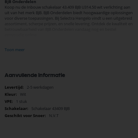
BJB Onderdelen
Koop nu de Inbouw schakelaar 43.409 BJB U314.50 wit verlichting aan
uit van het merk BJB. BJB Onderdelen biedt hoogwaardige oplossingen
voor diverse toepassingen. Bij Selectra Hengelo vindt u een uitgebreid
assortiment, scherpe prijzen, en snelle levering. Ontdek de kwaliteit en
betrouwbaarheid van BJB Onderdelen vandaag nog en bestel
eenvoudig online.
Bekijk meer BJB Onderdelen
Toon meer
Aanvullende informatie
Meer
2-5 werkdagen
informatie
Wit
1 stuk
Schakelaar 43409 BJB
N.V.T