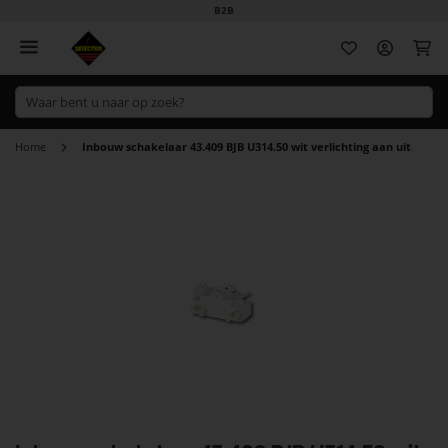
B2B
Wi
Home
Inbouw schakelaar 43.409 BJB U314.50 wit verlichting aan uit
Ga
naar
het
einde
van
de
afbeeldingen-
gallerij
Ga