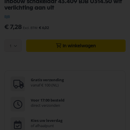
Inbouw schakelaar 43.409 BJB U314.50 wit
naar
verlichting aan uit
het
begin
BJB
van
de
€ 7,28
€ 6,02
afbeeldingen-
gallerij
1
In winkelwagen
Gratis verzending
vanaf € 100 (NL)
Voor 17:00 besteld
direct verzonden
Kies uw leverdag
of afhaalpunt