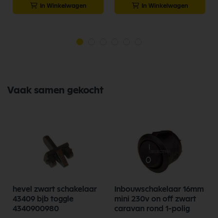
In Winkelwagen
In Winkelwagen
Vaak samen gekocht
hevel zwart schakelaar
Inbouwschakelaar 16mm
43409 bjb toggle
mini 230v on off zwart
4340900980
caravan rond 1-polig