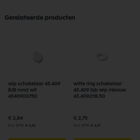
Gerelateerde producten
wip schakelaar 43.409
witte ring schakelaar
BJB rond wit
43.409 bjb wip inbouw
4340900750
43.409.018.50
€ 2,84
€ 2,75
€ 2,35
€ 2,27