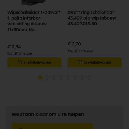
Wipschakelaar 1-0 zwart
zwart ring schakelaar
1-polig Interbar
43.409 bjb wip inbouw
verlichting inbouw
43.409.018.80
11x30mm 16a
€ 2,70
€ 2,54
€ 2,23
€ 2,10
In winkelwagen
In winkelwagen
We staan klaar om u te helpen