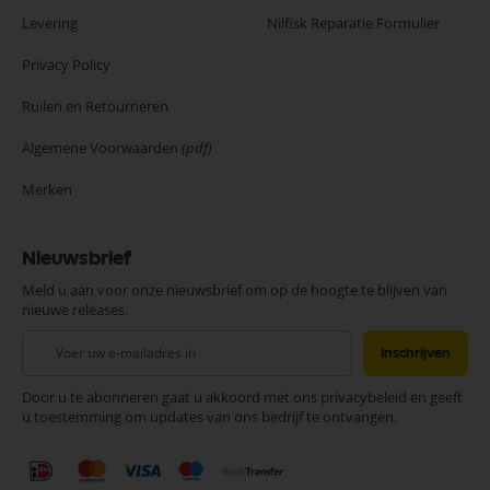
Levering
Nilfisk Reparatie Formulier
Privacy Policy
Ruilen en Retourneren
Algemene Voorwaarden
(pdf)
Merken
Nieuwsbrief
Meld u aan voor onze nieuwsbrief om op de hoogte te blijven van
nieuwe releases.
Abonneer
Inschrijven
u
op
Door u te abonneren gaat u akkoord met ons privacybeleid en geeft
onze
u toestemming om updates van ons bedrijf te ontvangen.
nieuwsbrief