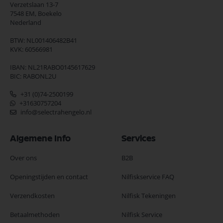
Verzetslaan 13-7
7548 EM,
Boekelo
Nederland
BTW: NL001406482B41
KVK: 60566981
IBAN: NL21RABO0145617629
BIC: RABONL2U
+31 (0)74-2500199
+31630757204
info@selectrahengelo.nl
Algemene Info
Services
Over ons
B2B
Openingstijden en contact
Nilfiskservice FAQ
Verzendkosten
Nilfisk Tekeningen
Betaalmethoden
Nilfisk Service