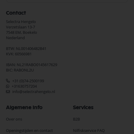
Contact
Selectra Hengelo
Verzetslaan 13-7
7548 EM,
Boekelo
Nederland
BTW: NL001406482B41
KVK: 60566981
IBAN: NL21RABO0145617629
BIC: RABONL2U
+31 (0)74-2500199
+31630757204
info@selectrahengelo.nl
Algemene Info
Services
Over ons
B2B
Openingstijden en contact
Nilfiskservice FAQ