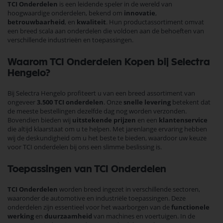
TCI Onderdelen
is een leidende speler in de wereld van
hoogwaardige onderdelen, bekend om
innovatie
,
betrouwbaarheid
, en
kwaliteit
. Hun productassortiment omvat
een breed scala aan onderdelen die voldoen aan de behoeften van
verschillende industrieën en toepassingen.
Waarom TCI Onderdelen Kopen bij Selectra
Hengelo?
Bij Selectra Hengelo profiteert u van een breed assortiment van
ongeveer
3.500 TCI onderdelen
. Onze
snelle levering
betekent dat
de meeste bestellingen dezelfde dag nog worden verzonden.
Bovendien bieden wij
uitstekende prijzen
en een
klantenservice
die altijd klaarstaat om u te helpen. Met jarenlange ervaring hebben
wij de deskundigheid om u het beste te bieden, waardoor uw keuze
voor TCI onderdelen bij ons een slimme beslissing is.
Toepassingen van TCI Onderdelen
TCI Onderdelen
worden breed ingezet in verschillende sectoren,
waaronder de automotive en industriële toepassingen. Deze
onderdelen zijn essentieel voor het waarborgen van de
functionele
werking
en
duurzaamheid
van machines en voertuigen. In de