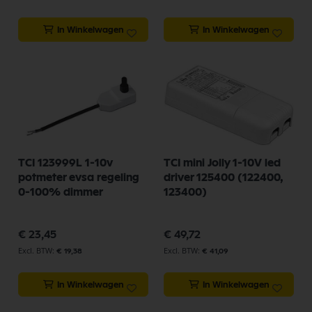
In Winkelwagen
In Winkelwagen
TCI 123999L 1-10v
TCI mini Jolly 1-10V led
potmeter evsa regeling
driver 125400 (122400,
0-100% dimmer
123400)
€ 23,45
€ 49,72
€ 19,38
€ 41,09
In Winkelwagen
In Winkelwagen