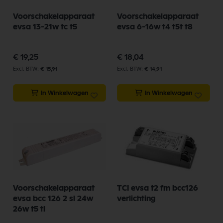
Voorschakelapparaat
Voorschakelapparaat
evsa 13-21w tc t5
evsa 6-16w t4 t5t t8
€ 19,25
€ 18,04
€ 15,91
€ 14,91
In Winkelwagen
In Winkelwagen
Voorschakelapparaat
TCI evsa t2 fm bcc126
evsa bcc 126 2 sl 24w
verlichting
26w t5 tl