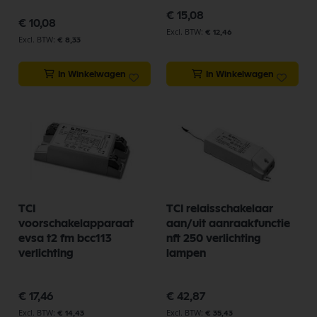
€ 15,08
€ 10,08
€ 12,46
€ 8,33
In Winkelwagen
In Winkelwagen
TCI
TCI relaisschakelaar
voorschakelapparaat
aan/uit aanraakfunctie
evsa t2 fm bcc113
nft 250 verlichting
verlichting
lampen
€ 17,46
€ 42,87
€ 14,43
€ 35,43