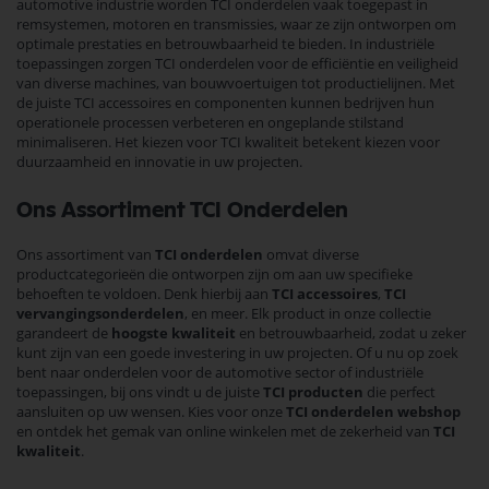
automotive industrie worden TCI onderdelen vaak toegepast in
remsystemen, motoren en transmissies, waar ze zijn ontworpen om
optimale prestaties en betrouwbaarheid te bieden. In industriële
toepassingen zorgen TCI onderdelen voor de efficiëntie en veiligheid
van diverse machines, van bouwvoertuigen tot productielijnen. Met
de juiste TCI accessoires en componenten kunnen bedrijven hun
operationele processen verbeteren en ongeplande stilstand
minimaliseren. Het kiezen voor TCI kwaliteit betekent kiezen voor
duurzaamheid en innovatie in uw projecten.
Ons Assortiment TCI Onderdelen
Ons assortiment van
TCI onderdelen
omvat diverse
productcategorieën die ontworpen zijn om aan uw specifieke
behoeften te voldoen. Denk hierbij aan
TCI accessoires
,
TCI
vervangingsonderdelen
, en meer. Elk product in onze collectie
garandeert de
hoogste kwaliteit
en betrouwbaarheid, zodat u zeker
kunt zijn van een goede investering in uw projecten. Of u nu op zoek
bent naar onderdelen voor de automotive sector of industriële
toepassingen, bij ons vindt u de juiste
TCI producten
die perfect
aansluiten op uw wensen. Kies voor onze
TCI onderdelen webshop
en ontdek het gemak van online winkelen met de zekerheid van
TCI
kwaliteit
.