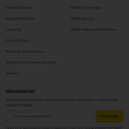
Verzendkosten
Nilfisk Tekeningen
Betaalmethoden
Nilfisk Service
Levering
Nilfisk Reparatie Formulier
Privacy Policy
Ruilen en Retourneren
Algemene Voorwaarden
(pdf)
Merken
Nieuwsbrief
Meld u aan voor onze nieuwsbrief om op de hoogte te blijven van
nieuwe releases.
Abonneer
Inschrijven
u
op
Door u te abonneren gaat u akkoord met ons privacybeleid en geeft
onze