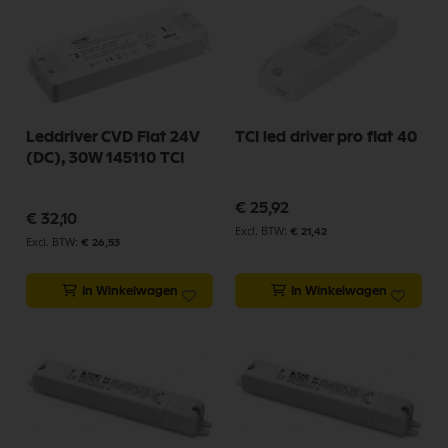
Leddriver CVD Flat 24V
TCI led driver pro flat 40
(DC), 30W 145110 TCI
€ 25,92
€ 32,10
€ 21,42
€ 26,53
In Winkelwagen
In Winkelwagen