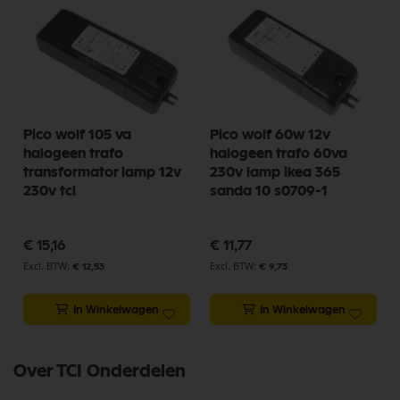
Pico wolf 105 va
Pico wolf 60w 12v
halogeen trafo
halogeen trafo 60va
transformator lamp 12v
230v lamp ikea 365
230v tci
sanda 10 s0709-1
€ 15,16
€ 11,77
€ 12,53
€ 9,73
In Winkelwagen
In Winkelwagen
Over TCI Onderdelen