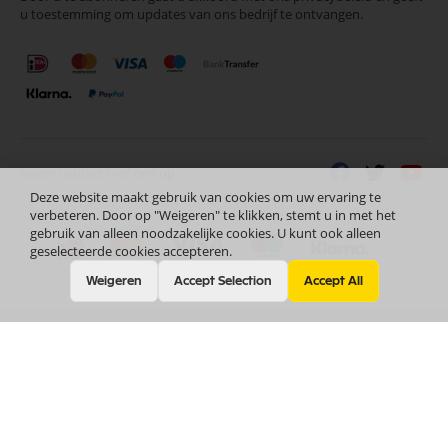
u toestemming om updates van ons bedrijf te ontvangen.
nieuwsbrief
Neem contact met ons op
Deze website maakt gebruik van cookies om uw ervaring te
verbeteren. Door op "Weigeren" te klikken, stemt u in met het
gebruik van alleen noodzakelijke cookies. U kunt ook alleen
geselecteerde cookies accepteren.
Weigeren
Accept Selection
Accept All
Nederlands
Copyright © 2024 Selectra Hengelo