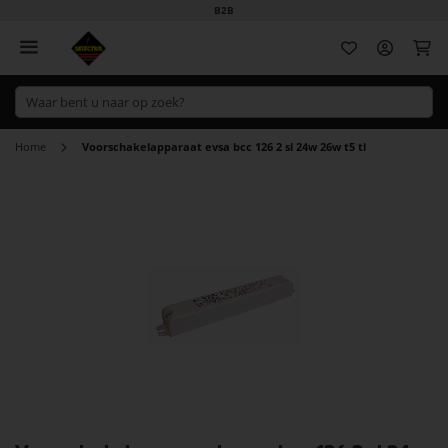
B2B
Wi
Home
Voorschakelapparaat evsa bcc 126 2 sl 24w 26w t5 tl
Ga
naar
het
einde
van
de
afbeeldingen-
gallerij
Ga