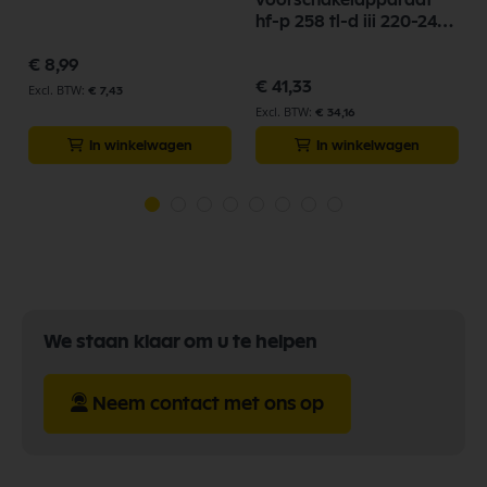
voorschakelapparaat
hf-p 258 tl-d iii 220-240v
50/60hz idc 91172500
€ 8,99
€ 41,33
€ 7,43
€ 34,16
In winkelwagen
In winkelwagen
We staan klaar om u te helpen
Neem contact met ons op