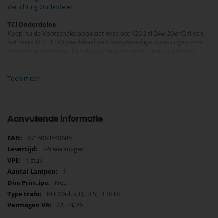
Verlichting Onderdelen
TCI Onderdelen
Koop nu de Voorschakelapparaat evsa bcc 126 2 sl 24w 26w t5 tl van
het merk TCI. TCI Onderdelen biedt hoogwaardige oplossingen voor
diverse toepassingen. Bij Selectra Hengelo vindt u een uitgebreid
assortiment, scherpe prijzen, en snelle levering. Ontdek de kwaliteit en
betrouwbaarheid van TCI Onderdelen vandaag nog en bestel
eenvoudig online.
Toon meer
Bekijk meer TCI Onderdelen
Aanvullende informatie
Meer
8715063540685
informatie
2-5 werkdagen
1 stuk
1
Nee
PLC/Dulux D, TL5, TLD/T8
22, 24, 26