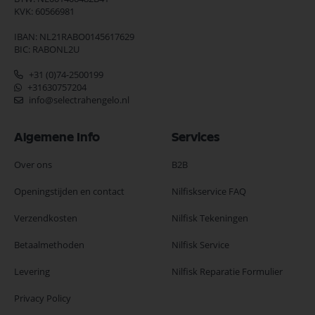
KVK: 60566981
IBAN: NL21RABO0145617629
BIC: RABONL2U
+31 (0)74-2500199
+31630757204
info@selectrahengelo.nl
Algemene Info
Services
Over ons
B2B
Openingstijden en contact
Nilfiskservice FAQ
Verzendkosten
Nilfisk Tekeningen
Betaalmethoden
Nilfisk Service
Levering
Nilfisk Reparatie Formulier
Privacy Policy