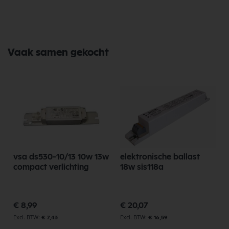
Vaak samen gekocht
vsa ds530-10/13 10w 13w
elektronische ballast
compact verlichting
18w sis118a
€ 8,99
€ 20,07
€ 7,43
€ 16,59