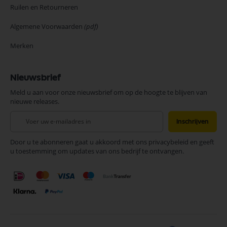
Ruilen en Retourneren
Algemene Voorwaarden
(pdf)
Merken
Nieuwsbrief
Meld u aan voor onze nieuwsbrief om op de hoogte te blijven van
nieuwe releases.
Abonneer
Inschrijven
u
op
Door u te abonneren gaat u akkoord met ons privacybeleid en geeft
onze
u toestemming om updates van ons bedrijf te ontvangen.
nieuwsbrief