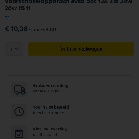
Voorschakelapparaat evsa bcc 126 2 sl 24w
naar
26w t5 tl
het
begin
TCI
van
de
€ 10,08
€ 8,33
afbeeldingen-
gallerij
1
In winkelwagen
Gratis verzending
vanaf € 100 (NL)
Voor 17:00 besteld
direct verzonden
Kies uw leverdag
of afhaalpunt