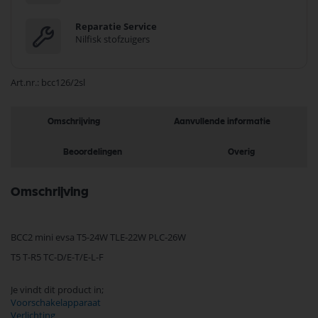
Reparatie Service
Nilfisk stofzuigers
Art.nr.
bcc126/2sl
Omschrijving
Aanvullende informatie
Beoordelingen
Overig
Omschrijving
BCC2 mini evsa T5-24W TLE-22W PLC-26W
T5 T-R5 TC-D/E-T/E-L-F
Je vindt dit product in;
Voorschakelapparaat
Verlichting