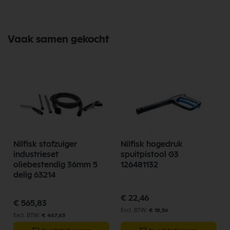
Vaak samen gekocht
Nilfisk stofzuiger
Nilfisk hogedruk
industrieset
spuitpistool G3
oliebestendig 36mm 5
126481132
delig 63214
€ 22,46
€ 565,83
€ 18,56
€ 467,63