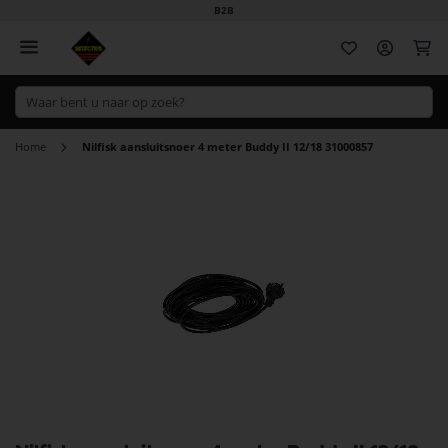
B2B
Wi
Home
Nilfisk aansluitsnoer 4 meter Buddy II 12/18 31000857
Ga
naar
het
einde
van
de
afbeeldingen-
gallerij
Ga