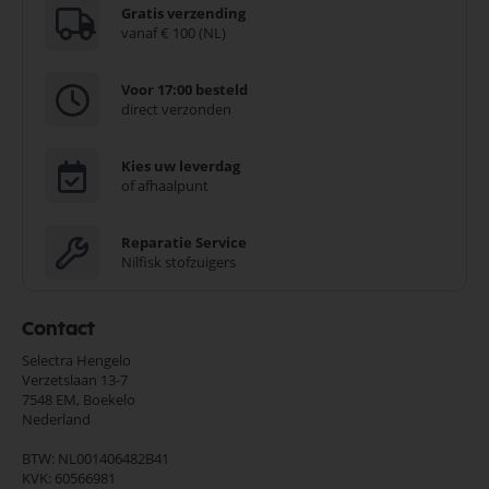
Gratis verzending
vanaf € 100 (NL)
Voor 17:00 besteld
direct verzonden
Kies uw leverdag
of afhaalpunt
Reparatie Service
Nilfisk stofzuigers
Contact
Selectra Hengelo
Verzetslaan 13-7
7548 EM,
Boekelo
Nederland
BTW: NL001406482B41
KVK: 60566981