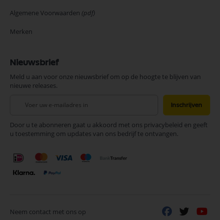
Algemene Voorwaarden
(pdf)
Merken
Nieuwsbrief
Meld u aan voor onze nieuwsbrief om op de hoogte te blijven van
nieuwe releases.
Abonneer
Inschrijven
u
op
Door u te abonneren gaat u akkoord met ons privacybeleid en geeft
onze
u toestemming om updates van ons bedrijf te ontvangen.
nieuwsbrief
Neem contact met ons op