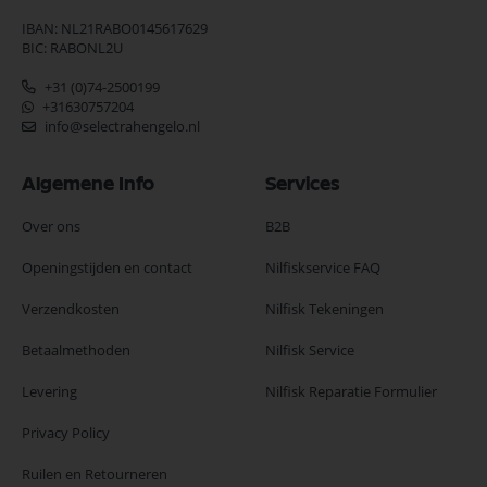
IBAN: NL21RABO0145617629
BIC: RABONL2U
+31 (0)74-2500199
+31630757204
info@selectrahengelo.nl
Algemene Info
Services
Over ons
B2B
Openingstijden en contact
Nilfiskservice FAQ
Verzendkosten
Nilfisk Tekeningen
Betaalmethoden
Nilfisk Service
Levering
Nilfisk Reparatie Formulier
Privacy Policy
Ruilen en Retourneren