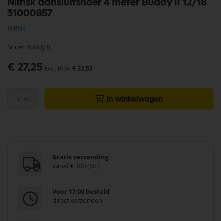
Nilfisk aansluitsnoer 4 meter Buddy II 12/18
naar
31000857
het
begin
Nilfisk
van
de
Snoer Buddy II
afbeeldingen-
gallerij
€ 27,25
€ 22,52
1
In winkelwagen
Gratis verzending
vanaf € 100 (NL)
Voor 17:00 besteld
direct verzonden