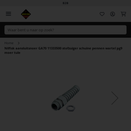
B2B
Wi
Home
Nilfisk aansluitsnoer GA70 11333500 stofzuiger schuine pennen wartel pg9
moer tule
Ga
naar
het
einde
van
de
afbeeldingen-
gallerij