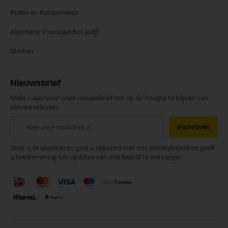
Ruilen en Retourneren
Algemene Voorwaarden
(pdf)
Merken
Nieuwsbrief
Meld u aan voor onze nieuwsbrief om op de hoogte te blijven van
nieuwe releases.
Abonneer
Inschrijven
u
op
Door u te abonneren gaat u akkoord met ons privacybeleid en geeft
onze
u toestemming om updates van ons bedrijf te ontvangen.
nieuwsbrief