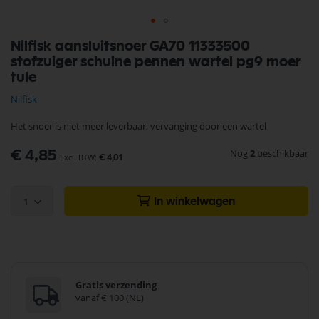
Ga
Nilfisk aansluitsnoer GA70 11333500
naar
stofzuiger schuine pennen wartel pg9 moer
het
begin
tule
van
Nilfisk
de
afbeeldingen-
Het snoer is niet meer leverbaar, vervanging door een wartel
gallerij
Nog
2
beschikbaar
€ 4,85
€ 4,01
1
In winkelwagen
Gratis verzending
vanaf € 100 (NL)