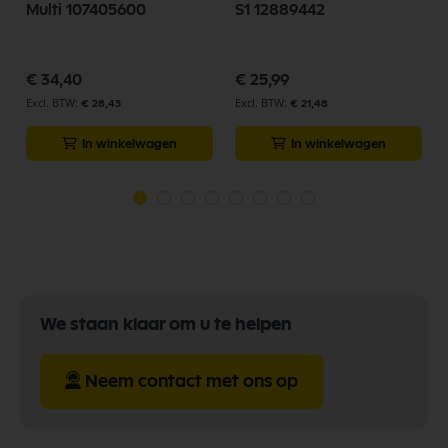
Multi 107405600
S1 12889442
€ 34,40
€ 25,99
€ 28,43
€ 21,48
In winkelwagen
In winkelwagen
We staan klaar om u te helpen
Neem contact met ons op