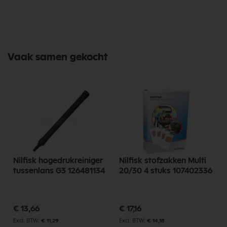
Selectra Hengelo vindt u een uitgebreid assortiment, scherpe prijzen,
en snelle levering. Ontdek de kwaliteit en betrouwbaarheid van Nilfisk
Onderdelen vandaag nog en bestel eenvoudig online.
Bekijk meer Nilfisk Onderdelen
Vaak samen gekocht
Nilfisk hogedrukreiniger
Nilfisk stofzakken Multi
tussenlans G3 126481134
20/30 4 stuks 107402336
€ 13,66
€ 17,16
€ 11,29
€ 14,18