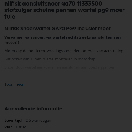
nilfisk aansluitsnoer ga70 11333500
stofzuiger schuine pennen wartel pg9 moer
tule
Nilfisk Snoerwartel GA70 PG9 inclusief moer
Vervanger van snoer, via wartel rechtstreeks aansluiten aan
motor!!
Motorkap demonteren, voedingssnoer demonteren van aansluiting.
Gat boren van 15mm, wartel monteren in motorkap.
Snoer door wartel aanvoeren en aansluiten aan voedinggsnoer
vervanger voor 11332300 snoer ga70 schuine pennen
Toon meer
Je vindt dit product in;
Nilfisk Onderdelen
Nilfisk snoeren stofzuiger
Nilfisk snoeren / haspels
Aanvullende informatie
Nilfisk Onderdelen
Meer
2-5 werkdagen
Koop nu de Nilfisk aansluitsnoer GA70 11333500 stofzuiger schuine
informatie
pennen wartel pg9 moer tule van het merk Nilfisk. Nilfisk Onderdelen
1 stuk
biedt hoogwaardige oplossingen voor diverse toepassingen. Bij