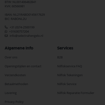
BTW: NL001406482B41
KVK: 60566981
IBAN: NL21RABO0145617629
BIC: RABONL2U
+31 (0)74-2500199
+31630757204
info@selectrahengelo.nl
Algemene Info
Services
Over ons
B2B
Openingstijden en contact
Nilfiskservice FAQ
Verzendkosten
Nilfisk Tekeningen
Betaalmethoden
Nilfisk Service
Levering
Nilfisk Reparatie Formulier
Privacy Policy