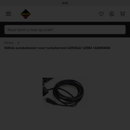
B2B
Wi
Home
Nilfisk aansluitsnoer voor turboborstel GD930s2/ UZ984 1420894000
Ga
naar
het
einde
van
de
afbeeldingen-
gallerij