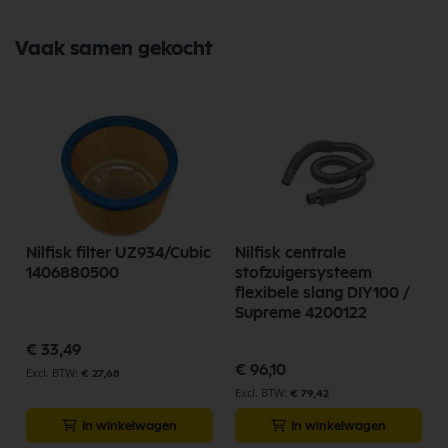
Vaak samen gekocht
Nilfisk filter UZ934/Cubic
Nilfisk centrale
1406880500
stofzuigersysteem
flexibele slang DIY100 /
Supreme 4200122
€ 33,49
€ 96,10
€ 27,68
€ 79,42
In winkelwagen
In winkelwagen