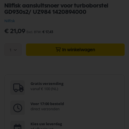
Ga
Nilfisk aansluitsnoer voor turboborstel
naar
GD930s2/ UZ984 1420894000
het
begin
Nilfisk
van
de
€ 21,09
€ 17,43
afbeeldingen-
gallerij
1
In winkelwagen
Gratis verzending
vanaf € 100 (NL)
Voor 17:00 besteld
direct verzonden
Kies uw leverdag