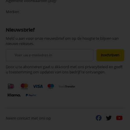
Algemene Voorwaarden
(pdf)
Merken
Nieuwsbrief
Meld u aan voor onze nieuwsbrief om op de hoogte te blijven van
nieuwe releases.
Abonneer
Inschrijven
u
op
Door u te abonneren gaat u akkoord met ons privacybeleid en geeft
onze
u toestemming om updates van ons bedrijf te ontvangen.
nieuwsbrief
Neem contact met ons op