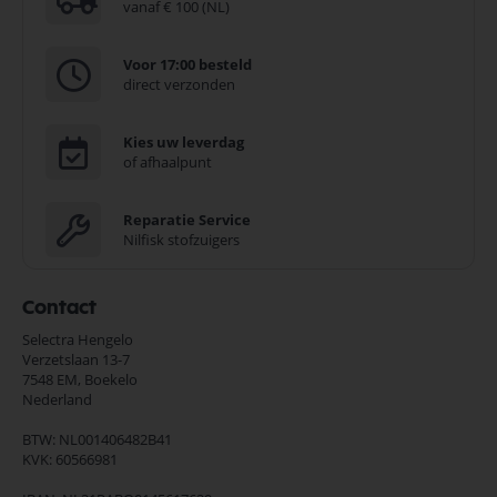
vanaf € 100 (NL)
Voor 17:00 besteld
direct verzonden
Kies uw leverdag
of afhaalpunt
Reparatie Service
Nilfisk stofzuigers
Contact
Selectra Hengelo
Verzetslaan 13-7
7548 EM,
Boekelo
Nederland
BTW: NL001406482B41
KVK: 60566981