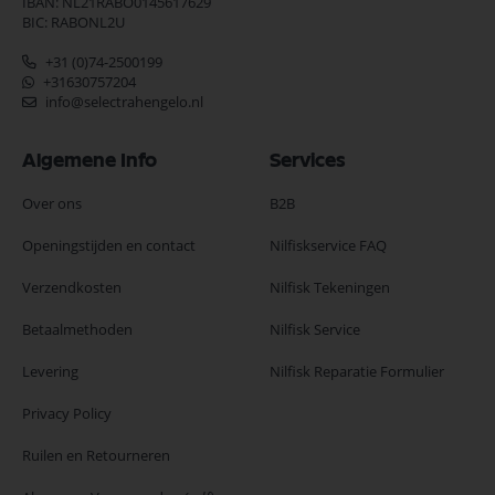
IBAN: NL21RABO0145617629
BIC: RABONL2U
+31 (0)74-2500199
+31630757204
info@selectrahengelo.nl
Algemene Info
Services
Over ons
B2B
Openingstijden en contact
Nilfiskservice FAQ
Verzendkosten
Nilfisk Tekeningen
Betaalmethoden
Nilfisk Service
Levering
Nilfisk Reparatie Formulier
Privacy Policy
Ruilen en Retourneren