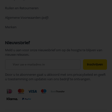
Ruilen en Retourneren
Algemene Voorwaarden
(pdf)
Merken
Nieuwsbrief
Meld u aan voor onze nieuwsbrief om op de hoogte te blijven van
nieuwe releases.
Abonneer
Inschrijven
u
op
Door u te abonneren gaat u akkoord met ons privacybeleid en geeft
onze
u toestemming om updates van ons bedrijf te ontvangen.
nieuwsbrief