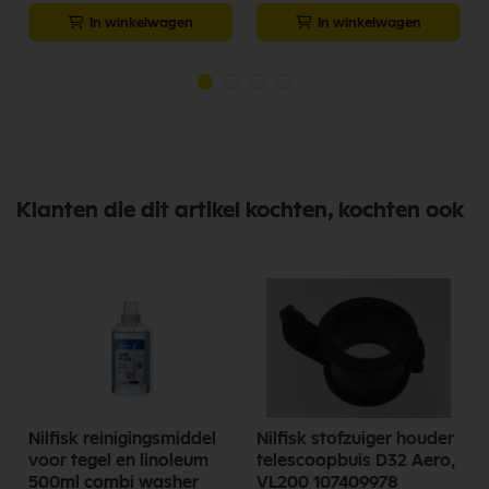
In winkelwagen
In winkelwagen
Klanten die dit artikel kochten, kochten ook
Nilfisk reinigingsmiddel
Nilfisk stofzuiger houder
voor tegel en linoleum
telescoopbuis D32 Aero,
5
500ml combi washer
VL200 107409978