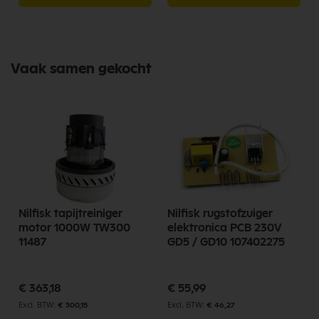
Vaak samen gekocht
Nilfisk tapijtreiniger
Nilfisk rugstofzuiger
motor 1000W TW300
elektronica PCB 230V
11487
GD5 / GD10 107402275
€ 363,18
€ 55,99
€ 300,15
€ 46,27