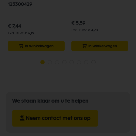
125300429
€ 5,59
€ 7,44
€ 4,62
€ 6,15
In winkelwagen
In winkelwagen
We staan klaar om u te helpen
Neem contact met ons op