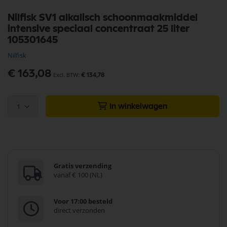
Ga
Nilfisk SV1 alkalisch schoonmaakmiddel
naar
intensive speciaal concentraat 25 liter
het
begin
105301645
van
Nilfisk
de
afbeeldingen-
€ 163,08
gallerij
€ 134,78
1
In winkelwagen
Gratis verzending
vanaf € 100 (NL)
Voor 17:00 besteld
direct verzonden