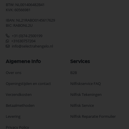
BTW: NL001406482B41
KVK: 60566981
IBAN: NL21RABO0145617629
BIC: RABONL2U
+31 (0)74-2500199
+31630757204
info@selectrahengelo.nl
Algemene Info
Services
Over ons
B2B
Openingstijden en contact
Nilfiskservice FAQ
Verzendkosten
Nilfisk Tekeningen
Betaalmethoden
Nilfisk Service
Levering
Nilfisk Reparatie Formulier
Privacy Policy