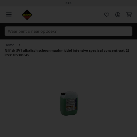
B2B
Wi
Home
Nilfisk SV1 alkalisch schoonmaakmiddel intensive speciaal concentraat 25
liter 105301645
Ga
naar
het
einde
van
de
afbeeldingen-
gallerij