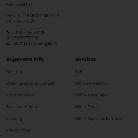
KVK: 60566981
IBAN: NL21RABO0145617629
BIC: RABONL2U
+31 (0)74-2500199
+31630757204
info@selectrahengelo.nl
Algemene Info
Services
Over ons
B2B
Openingstijden en contact
Nilfiskservice FAQ
Verzendkosten
Nilfisk Tekeningen
Betaalmethoden
Nilfisk Service
Levering
Nilfisk Reparatie Formulier
Privacy Policy