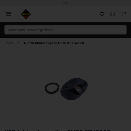
B2B
Wi
Home
Nilfisk blaaskoppeling GM80 11562000
Ga
naar
het
einde
van
de
afbeeldingen-
gallerij
Ga