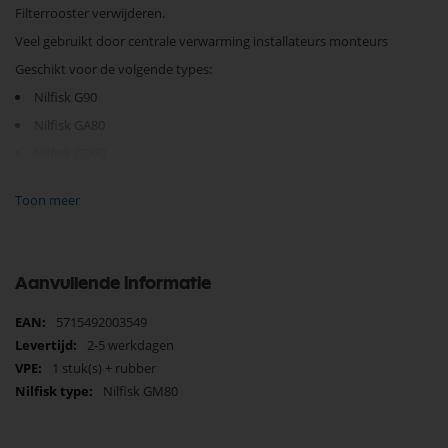
Filterrooster verwijderen.
Veel gebruikt door centrale verwarming installateurs monteurs
Geschikt voor de volgende types:
Nilfisk G90
Nilfisk GA80
Nilfisk GD90
Nilfisk GM80-GM81-GM82-GM90
Toon meer
Nilfisk GM80C
Nilfisk GMP80
Nilfisk GMP 80/38
Aanvullende informatie
Nilfisk GS82-GS83-GS90
Meer
Nilfisk GM625-GM626
5715492003549
informatie
2-5 werkdagen
1 stuk(s) + rubber
Je vindt dit product in;
Nilfisk GM80
Nilfisk Onderdelen
Nilfisk bovendeel onderdelen
Nilfisk Gereedschap