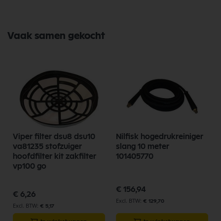
Nilfisk GM80
Behuizing
Diverse
Nilfisk Stofzuiger op Productgroep
Vaak samen gekocht
Nilfisk Onderdelen
Koop nu de Nilfisk blaaskoppeling GM80 11562000 van het merk
Nilfisk. Nilfisk Onderdelen biedt hoogwaardige oplossingen voor
diverse toepassingen. Bij Selectra Hengelo vindt u een uitgebreid
assortiment, scherpe prijzen, en snelle levering. Ontdek de kwaliteit en
betrouwbaarheid van Nilfisk Onderdelen vandaag nog en bestel
eenvoudig online.
Bekijk meer Nilfisk Onderdelen
Viper filter dsu8 dsu10
Nilfisk hogedrukreiniger
va81235 stofzuiger
slang 10 meter
hoofdfilter kit zakfilter
101405770
vp100 go
€ 156,94
€ 6,26
€ 129,70
€ 5,17