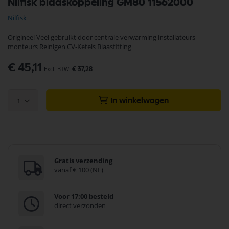
Nilfisk blaaskoppeling GM80 11562000
naar
het
Nilfisk
begin
van
Origineel Veel gebruikt door centrale verwarming installateurs
de
monteurs Reinigen CV-Ketels Blaasfitting
afbeeldingen-
gallerij
€ 45,11
€ 37,28
1
In winkelwagen
Gratis verzending
vanaf € 100 (NL)
Voor 17:00 besteld
direct verzonden