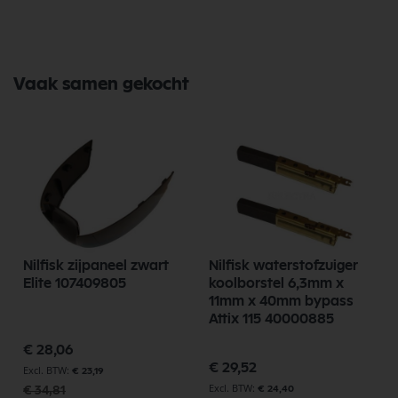
Vaak samen gekocht
Nilfisk zijpaneel zwart
Nilfisk waterstofzuiger
/
Elite 107409805
koolborstel 6,3mm x
11mm x 40mm bypass
Attix 115 40000885
Speciale
€ 28,06
prijs
Speciale
€ 29,52
€ 23,19
prijs
€ 34,81
€ 24,40