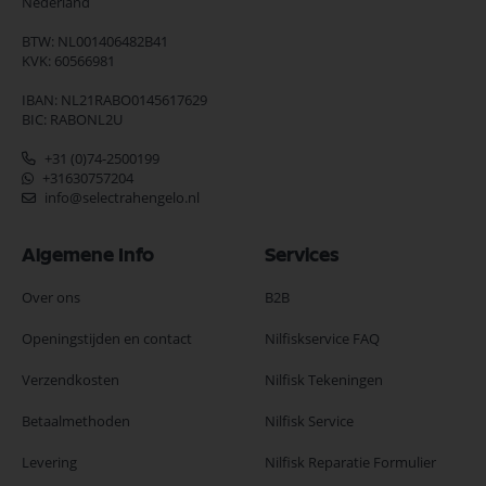
Nederland
BTW: NL001406482B41
KVK: 60566981
IBAN: NL21RABO0145617629
BIC: RABONL2U
+31 (0)74-2500199
+31630757204
info@selectrahengelo.nl
Algemene Info
Services
Over ons
B2B
Openingstijden en contact
Nilfiskservice FAQ
Verzendkosten
Nilfisk Tekeningen
Betaalmethoden
Nilfisk Service
Levering
Nilfisk Reparatie Formulier