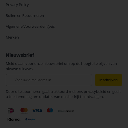
Privacy Policy
Ruilen en Retourneren
Algemene Voorwaarden
(pdf)
Merken
Nieuwsbrief
Meld u aan voor onze nieuwsbrief om op de hoogte te blijven van
nieuwe releases.
Abonneer
Inschrijven
u
op
Door u te abonneren gaat u akkoord met ons privacybeleid en geeft
onze
u toestemming om updates van ons bedrijf te ontvangen.
nieuwsbrief