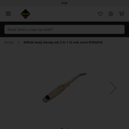
B2B
Wi
Home
Nilfisk body Handy wit 2 in 1 12 volt steel 81942416
Ga
naar
het
einde
van
de
afbeeldingen-
gallerij