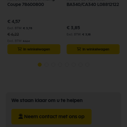
Coupe 78600800
BA340/CA340 L08812122
Speciale
€ 4,57
prijs
€ 3,85
€ 3,78
€ 6,22
€ 3,18
€ 5,14
In winkelwagen
In winkelwagen
We staan klaar om u te helpen
Neem contact met ons op