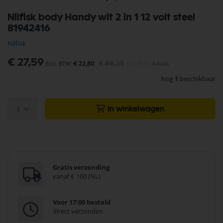
Ga
Nilfisk body Handy wit 2 in 1 12 volt steel
naar
81942416
het
begin
Nilfisk
van
de
Speciale
€ 27,59
€ 88,25
afbeeldingen-
€ 22,80
€ 72,93
prijs
gallerij
Nog
1
beschikbaar
1
In winkelwagen
Gratis verzending
vanaf € 100 (NL)
Voor 17:00 besteld
direct verzonden