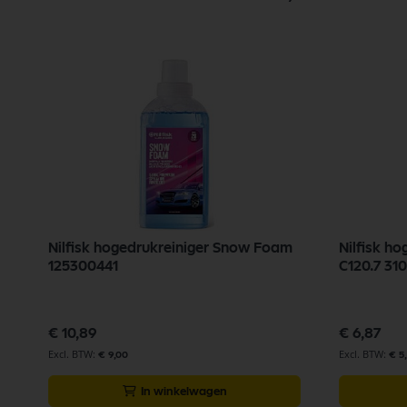
Nilfisk hogedrukreiniger Snow Foam
Nilfisk h
125300441
C120.7 31
€ 10,89
€ 6,87
€ 9,00
€ 5
In winkelwagen