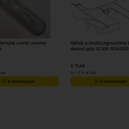
atertank combi washer
Nilfisk schrobzuigmachine
6
deksel grijs SC100 1074135
€ 11,68
8,06
€ 9,65
In winkelwagen
In winkelwagen