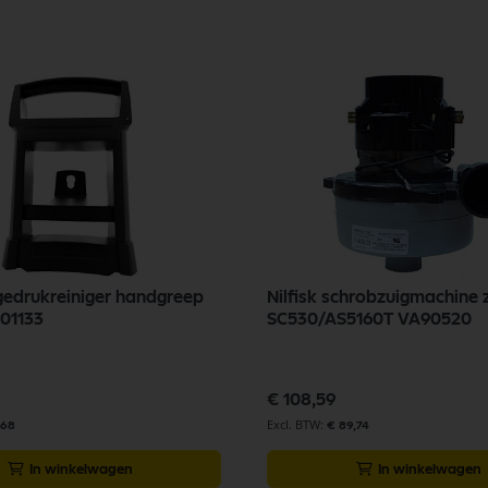
ogedrukreiniger handgreep
Nilfisk schrobzuigmachine
001133
SC530/AS5160T VA90520
€ 108,59
,68
€ 89,74
In winkelwagen
In winkelwagen