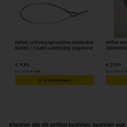
Nilfisk schrobzuigmachine staalkabel
Nilfisk w
BA530 / CA450 L08812362 zuigmond
12838932
€ 11,83
€ 21,85
€ 9,78
€ 1
In winkelwagen
Klanten die dit artikel kochten, kochten ook