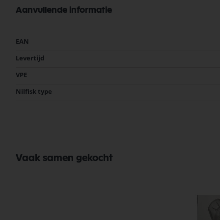
Bekijk meer Nilfisk Onderdelen
Aanvullende informatie
Meer
EAN
informatie
Levertijd
VPE
Nilfisk type
Vaak samen gekocht