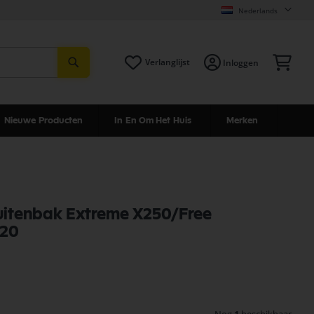
Nederlands
Zoeken
Win
Verlanglijst
Inloggen
Nieuwe Producten
In En Om Het Huis
Merken
buitenbak Extreme X250/Free
620