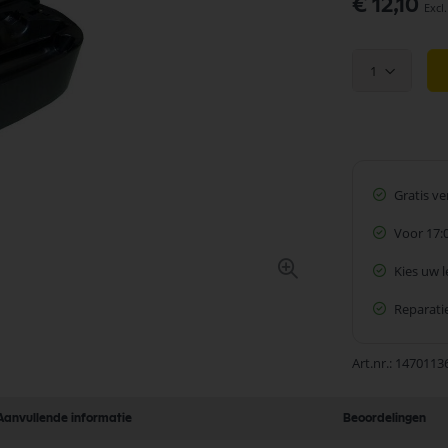
Speciale
€ 12,10
prijs
1
Gratis v
Voor 17:
Kies uw 
Reparatie
Art.nr.
1470113
Aanvullende informatie
Beoordelingen