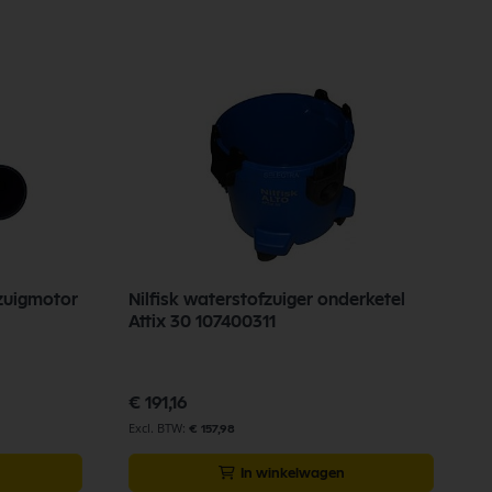
 zuigmotor
Nilfisk waterstofzuiger onderketel
N
Attix 30 107400311
h
5
€ 191,16
€
€ 157,98
In winkelwagen