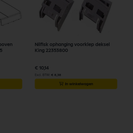
 boven
Nilfisk ophanging voorklep deksel
25
King 22353800
€ 10,14
€ 8,38
In winkelwagen