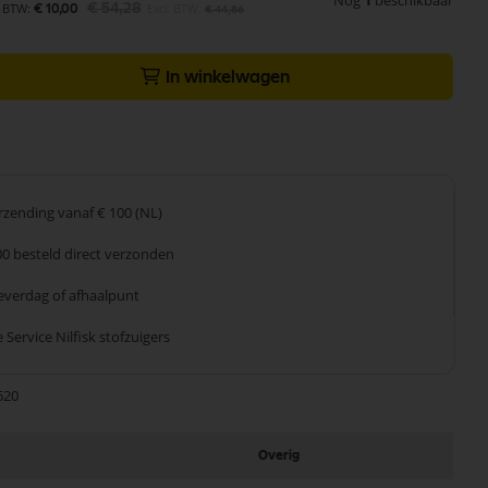
Nog
1
beschikbaar
€ 54,28
€ 10,00
€ 44,86
In winkelwagen
erzending
vanaf € 100 (NL)
00 besteld
direct verzonden
leverdag
of afhaalpunt
 Service
Nilfisk stofzuigers
620
Overig