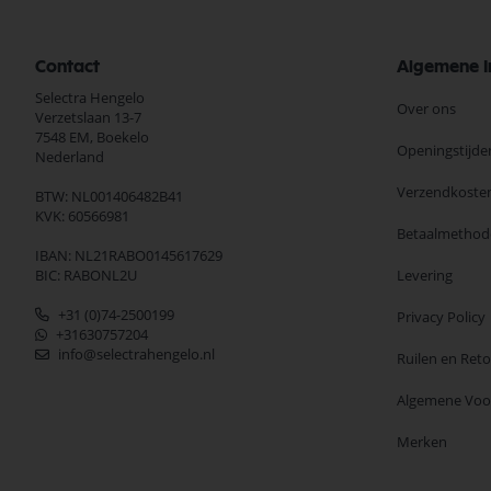
Contact
Algemene I
Selectra Hengelo
Over ons
Verzetslaan 13-7
7548 EM,
Boekelo
Openingstijde
Nederland
Verzendkoste
BTW: NL001406482B41
KVK: 60566981
Betaalmethod
IBAN: NL21RABO0145617629
BIC: RABONL2U
Levering
+31 (0)74-2500199
Privacy Policy
+31630757204
info@selectrahengelo.nl
Ruilen en Ret
Algemene Vo
Merken