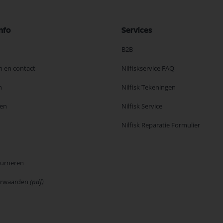
nfo
Services
B2B
n en contact
Nilfiskservice FAQ
n
Nilfisk Tekeningen
en
Nilfisk Service
Nilfisk Reparatie Formulier
ourneren
orwaarden
(pdf)