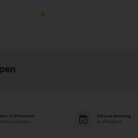
lpen
Voor 17:00 besteld
Kies uw leverdag
direct verzonden
of afhaalpunt