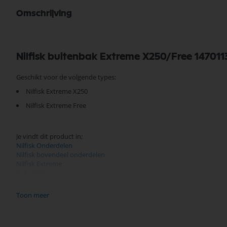
Omschrijving
Nilfisk buitenbak Extreme X250/Free 14701
Geschikt voor de volgende types:
Nilfisk Extreme X250
Nilfisk Extreme Free
Je vindt dit product in;
Nilfisk Onderdelen
Nilfisk bovendeel onderdelen
Nilfisk Extreme
Behuizing
Nilfisk Onderdelen
Toon meer
Koop nu de Nilfisk buitenbak Extreme X250/Free 1470113620 van het me
assortiment, scherpe prijzen, en snelle levering. Ontdek de kwaliteit