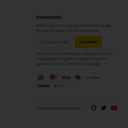
Nieuwsbrief
Meld u aan voor onze nieuwsbrief om op de
hoogte te blijven van nieuwe releases.
Abonneer
Inschrijven
u
op
Door u te abonneren gaat u akkoord met ons
onze
privacybeleid en geeft u toestemming om
nieuwsbrief
updates van ons bedrijf te ontvangen.
Neem contact met ons op