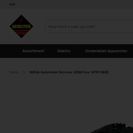
B2B
Assortiment
Elektro
Onderdelen Apparaten
Home
Nilfisk buitenbak Extreme X250/Free 1470113620
Ga
naar
het
einde
van
de
afbeeldingen-
gallerij