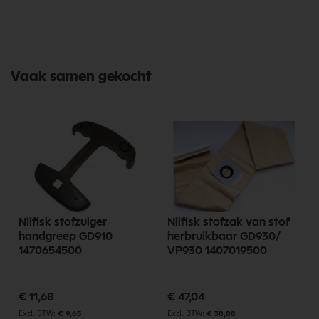
Vaak samen gekocht
Nilfisk stofzuiger
Nilfisk stofzak van stof
handgreep GD910
herbruikbaar GD930/
1470654500
VP930 1407019500
€ 11,68
€ 47,04
€ 9,65
€ 38,88