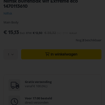
Nilfisk buitenbak wit Extreme eco
naar
1470113610
het
begin
Nilfisk
van
de
Main Body
afbeeldingen-
gallerij
Speciale
€ 15,13
€ 38,32
€ 12,50
€ 31,67
prijs
Nog
2
beschikbaar
1
In winkelwagen
Gratis verzending
vanaf € 100 (NL)
Voor 17:00 besteld
direct verzonden