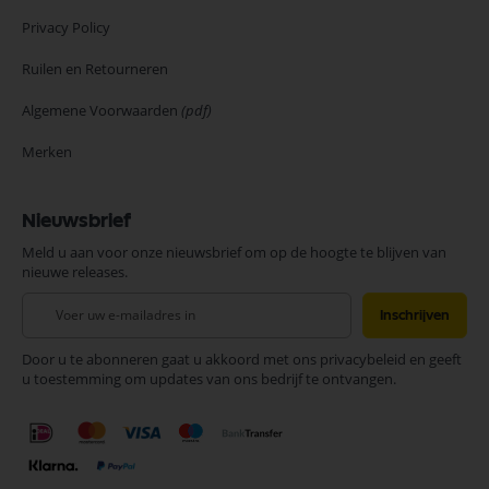
Privacy Policy
Ruilen en Retourneren
Algemene Voorwaarden
(pdf)
Merken
Nieuwsbrief
Meld u aan voor onze nieuwsbrief om op de hoogte te blijven van
nieuwe releases.
Abonneer
Inschrijven
u
op
Door u te abonneren gaat u akkoord met ons privacybeleid en geeft
onze
u toestemming om updates van ons bedrijf te ontvangen.
nieuwsbrief