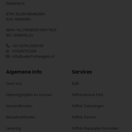
Nederland
BTW: NL001406482B41
KVK: 60566981
IBAN: NL21RABO0145617629
BIC: RABONL2U
+31 (0)74-2500199
+31630757204
info@selectrahengelo.nl
Algemene Info
Services
Over ons
B2B
Openingstijden en contact
Nilfiskservice FAQ
Verzendkosten
Nilfisk Tekeningen
Betaalmethoden
Nilfisk Service
Levering
Nilfisk Reparatie Formulier