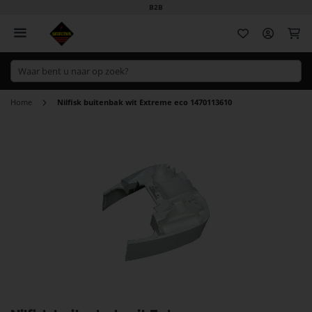
B2B
Wi
Home
Nilfisk buitenbak wit Extreme eco 1470113610
Ga
naar
het
einde
van
de
afbeeldingen-
gallerij
Ga