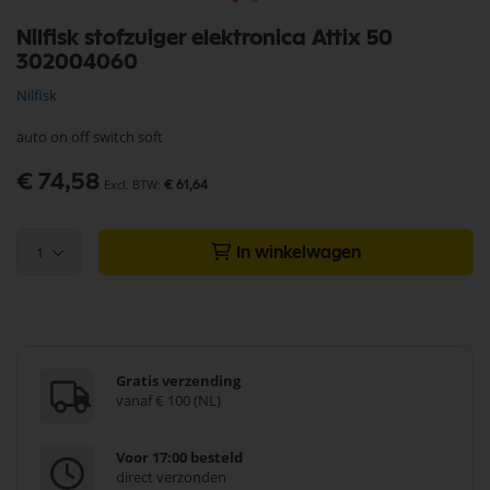
Ga
Nilfisk stofzuiger elektronica Attix 50
naar
302004060
het
begin
Nilfisk
van
de
auto on off switch soft
afbeeldingen-
gallerij
€ 74,58
€ 61,64
1
In winkelwagen
Gratis verzending
vanaf € 100 (NL)
Voor 17:00 besteld
direct verzonden