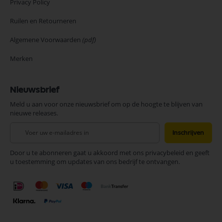
Privacy Policy
Ruilen en Retourneren
Algemene Voorwaarden
(pdf)
Merken
Nieuwsbrief
Meld u aan voor onze nieuwsbrief om op de hoogte te blijven van
nieuwe releases.
Abonneer
Inschrijven
u
op
Door u te abonneren gaat u akkoord met ons privacybeleid en geeft
onze
u toestemming om updates van ons bedrijf te ontvangen.
nieuwsbrief