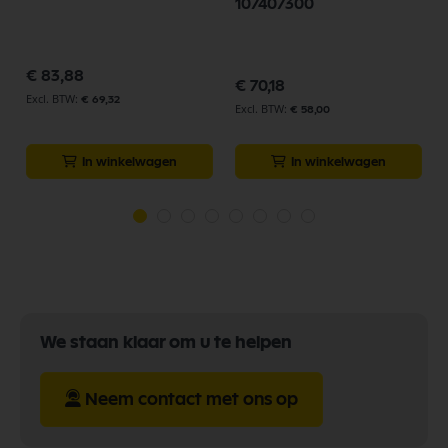
107407300
p
€ 83,88
€ 70,18
€ 69,32
€ 58,00
In winkelwagen
In winkelwagen
We staan klaar om u te helpen
Neem contact met ons op