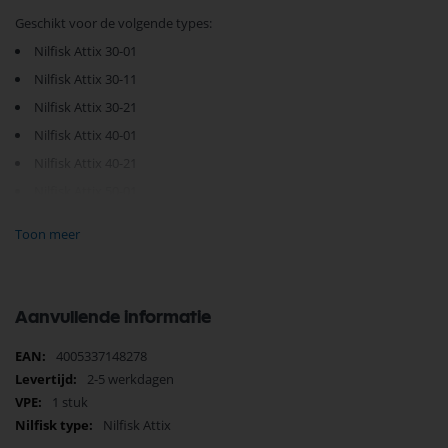
Geschikt voor de volgende types:
Nilfisk Attix 30-01
Nilfisk Attix 30-11
Nilfisk Attix 30-21
Nilfisk Attix 40-01
Nilfisk Attix 40-21
Nilfisk Attix 50-01
Nilfisk Attix 50-21
Toon meer
Je vindt dit product in;
Nilfisk Onderdelen
Nilfisk Elektronica
Zoeken op type Nilfisk stofzuiger
Aanvullende informatie
Nilfisk Industrie machine Onderdelen
Nilfisk Attix
Meer
4005337148278
Elektrisch
informatie
2-5 werkdagen
Elektrisch
1 stuk
Nilfisk Onderdelen
Nilfisk Attix
Koop nu de Nilfisk stofzuiger elektronica Attix 50 302004060 van het