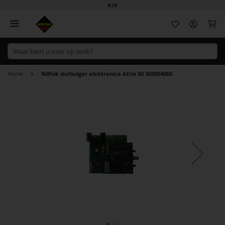
B2B
Wi
Home
Nilfisk stofzuiger elektronica Attix 50 302004060
Ga
naar
het
einde
van
de
afbeeldingen-
gallerij