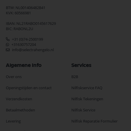
BTW: NL001406482B41
KVK: 60566981
IBAN: NL21RABO0145617629
BIC: RABONL2U
+31 (0)74-2500199
+31630757204
info@selectrahengelo.nl
Algemene Info
Services
Over ons
B2B
Openingstijden en contact
Nilfiskservice FAQ
Verzendkosten
Nilfisk Tekeningen
Betaalmethoden
Nilfisk Service
Levering
Nilfisk Reparatie Formulier