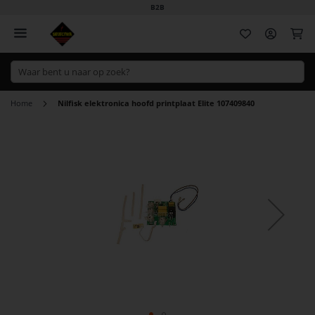
B2B
Wi
Home
Nilfisk elektronica hoofd printplaat Elite 107409840
Ga
naar
het
einde
van
de
afbeeldingen-
gallerij