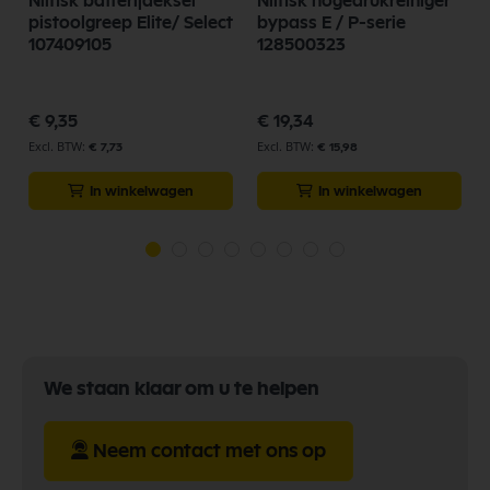
Nilfisk batterijdeksel
Nilfisk hogedrukreiniger
pistoolgreep Elite/ Select
bypass E / P-serie
107409105
128500323
€ 9,35
€ 19,34
€ 7,73
€ 15,98
In winkelwagen
In winkelwagen
We staan klaar om u te helpen
Neem contact met ons op