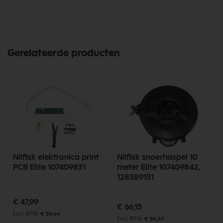
het merk Nilfisk. Nilfisk Onderdelen biedt hoogwaardige oplossingen
voor diverse toepassingen. Bij Selectra Hengelo vindt u een uitgebreid
assortiment, scherpe prijzen, en snelle levering. Ontdek de kwaliteit en
betrouwbaarheid van Nilfisk Onderdelen vandaag nog en bestel
eenvoudig online.
Gerelateerde producten
Bekijk meer Nilfisk Onderdelen
Nilfisk elektronica print
Nilfisk snoerhaspel 10
PCB Elite 107409831
meter Elite 107409842,
128389131
€ 47,99
€ 66,15
€ 39,66
€ 54,67