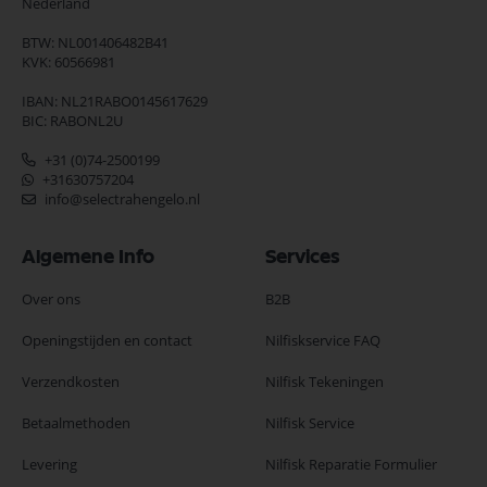
Nederland
BTW: NL001406482B41
KVK: 60566981
IBAN: NL21RABO0145617629
BIC: RABONL2U
+31 (0)74-2500199
+31630757204
info@selectrahengelo.nl
Algemene Info
Services
Over ons
B2B
Openingstijden en contact
Nilfiskservice FAQ
Verzendkosten
Nilfisk Tekeningen
Betaalmethoden
Nilfisk Service
Levering
Nilfisk Reparatie Formulier