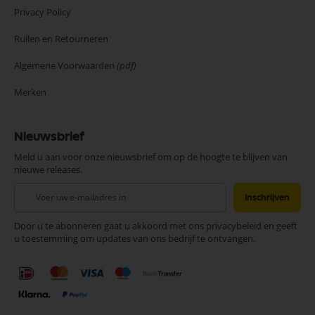
Privacy Policy
Ruilen en Retourneren
Algemene Voorwaarden
(pdf)
Merken
Nieuwsbrief
Meld u aan voor onze nieuwsbrief om op de hoogte te blijven van
nieuwe releases.
Abonneer
Inschrijven
u
op
Door u te abonneren gaat u akkoord met ons privacybeleid en geeft
onze
u toestemming om updates van ons bedrijf te ontvangen.
nieuwsbrief