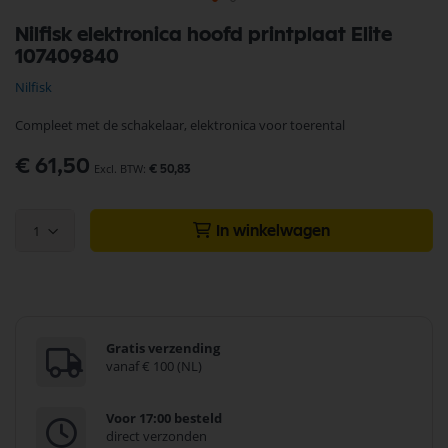
Ga
Nilfisk elektronica hoofd printplaat Elite
naar
107409840
het
begin
Nilfisk
van
de
Compleet met de schakelaar, elektronica voor toerental
afbeeldingen-
gallerij
€ 61,50
€ 50,83
1
In winkelwagen
Gratis verzending
vanaf € 100 (NL)
Voor 17:00 besteld
direct verzonden