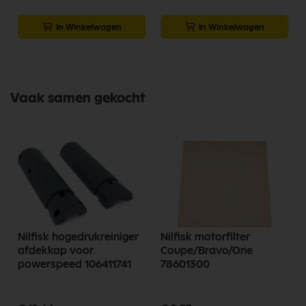
In Winkelwagen
In Winkelwagen
Vaak samen gekocht
Nilfisk hogedrukreiniger
Nilfisk motorfilter
4
afdekkap voor
Coupe/Bravo/One
powerspeed 106411741
78601300