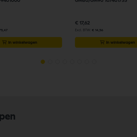
99401000
GM80/GM90 107401733
€ 17,62
75,47
€ 14,56
In winkelwagen
In winkelwagen
lpen