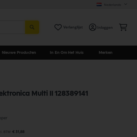
Nederlands
Zoeken
Win
Verlanglijst
Inloggen
Nieuwe Producten
In En Om Het Huis
Merken
lektronica Multi II 128389141
pper
€ 31,88