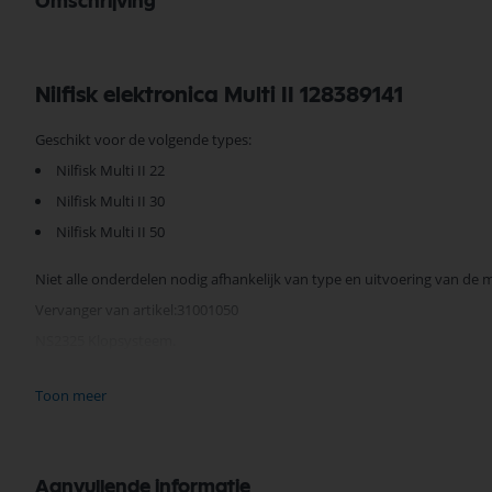
Omschrijving
Nilfisk elektronica Multi II 128389141
Geschikt voor de volgende types:
Nilfisk Multi II 22
Nilfisk Multi II 30
Nilfisk Multi II 50
Niet alle onderdelen nodig afhankelijk van type en uitvoering van de 
Vervanger van artikel:31001050
NS2325 Klopsysteem.
Toon meer
Je vindt dit product in;
Nilfisk Onderdelen
Nilfisk Elektronica
Nilfisk Multi II
Aanvullende informatie