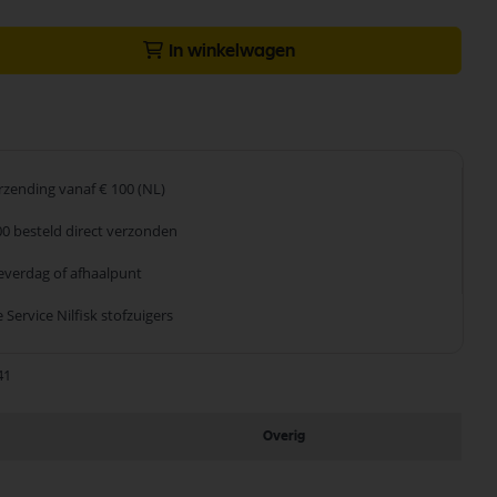
In winkelwagen
erzending
vanaf € 100 (NL)
00 besteld
direct verzonden
leverdag
of afhaalpunt
 Service
Nilfisk stofzuigers
41
Overig