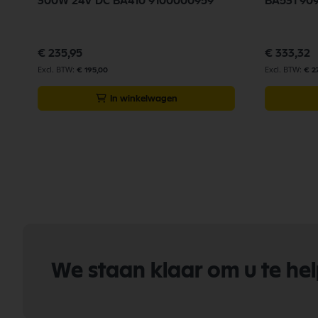
300W 24V DC BA410 9100000959
BA531 90
€ 235,95
€ 333,32
€ 195,00
€ 2
In winkelwagen
We staan klaar om u te he