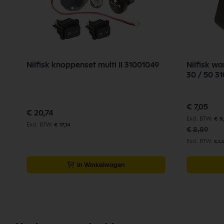
Nilfisk knoppenset multi II 31001049
Nilfisk wa
30 /
Speciale
€ 7,05
prijs
€ 20,74
€ 5
€ 17,14
€ 8,89
€ 7,
In Winkelwagen