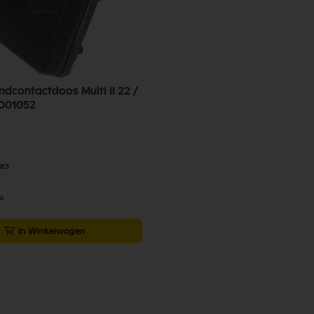
ndcontactdoos Multi II 22 /
 50 31001052
,83
35
In Winkelwagen