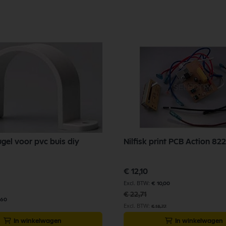
ugel voor pvc buis diy
Nilfisk print PCB Action 82
Speciale
€ 12,10
prijs
€ 10,00
€ 22,71
,60
€ 18,77
In winkelwagen
In winkelwagen