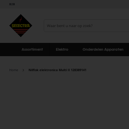
B2B
Assortiment
Elektro
Onderdelen Apparaten
Home
Nilfisk elektronica Multi II 128389141
Ga
naar
het
einde
van
de
afbeeldingen-
gallerij