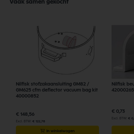
Vaak samen gekocht
Nilfisk stofzakaansluiting GM82 /
Nilfisk be
GM625 cfm deflector vacuum bag kit
42000265
40000852
€ 0,73
€ 148,56
€ 0
€ 122,78
In winkelwagen