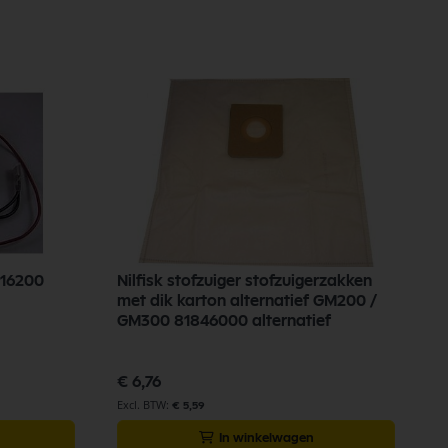
216200
Nilfisk stofzuiger stofzuigerzakken
met dik karton alternatief GM200 /
GM300 81846000 alternatief
€ 6,76
€ 5,59
In winkelwagen