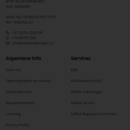
BTW: NL001406482B41
KVK: 60566981
IBAN: NL21RABO0145617629
BIC: RABONL2U
+31 (0)74-2500199
+31630757204
info@selectrahengelo.nl
Algemene Info
Services
Over ons
B2B
Openingstijden en contact
Nilfiskservice FAQ
Verzendkosten
Nilfisk Tekeningen
Betaalmethoden
Nilfisk Service
Levering
Nilfisk Reparatie Formulier
Privacy Policy