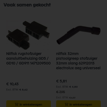
Vaak samen gekocht
Nilfisk rugstofzuiger
nilfisk 32mm
aansluitbehuizing GD5 /
pistoolgreep stofzuiger
GD10 / GD911 1471209500
32mm slang 62912013
electrolux aeg universeel
Speciale
€ 5,81
prijs
€ 10,43
€ 4,80
€ 8,62
€ 7,95
€ 6,57
In winkelwagen
In winkelwagen