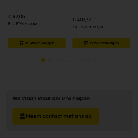
p
€ 52,05
€ 407,77
€ 43,02
€ 337,00
In winkelwagen
In winkelwagen
We staan klaar om u te helpen
Neem contact met ons op