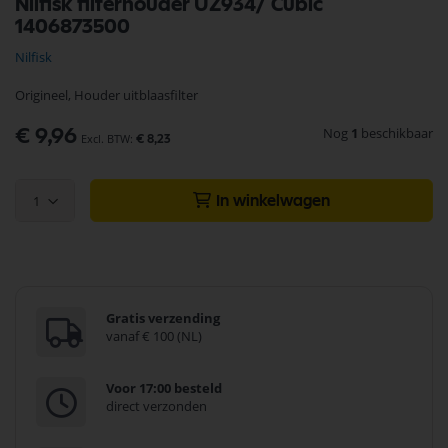
Nilfisk filterhouder UZ934/ Cubic
naar
1406873500
het
begin
Nilfisk
van
de
Origineel, Houder uitblaasfilter
afbeeldingen-
gallerij
Nog
1
beschikbaar
€ 9,96
€ 8,23
1
In winkelwagen
Gratis verzending
vanaf € 100 (NL)
Voor 17:00 besteld
direct verzonden