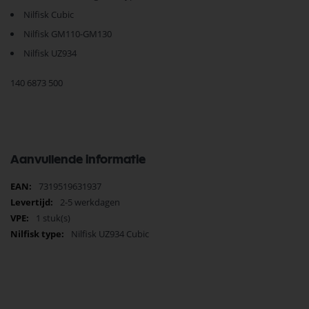
Nilfisk Cubic
Nilfisk GM110-GM130
Nilfisk UZ934
140 6873 500
Aanvullende informatie
Meer
7319519631937
informatie
2-5 werkdagen
1 stuk(s)
Nilfisk UZ934 Cubic