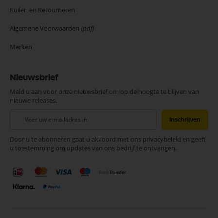
Ruilen en Retourneren
Algemene Voorwaarden
(pdf)
Merken
Nieuwsbrief
Meld u aan voor onze nieuwsbrief om op de hoogte te blijven van
nieuwe releases.
Abonneer
Inschrijven
u
op
Door u te abonneren gaat u akkoord met ons privacybeleid en geeft
onze
u toestemming om updates van ons bedrijf te ontvangen.
nieuwsbrief