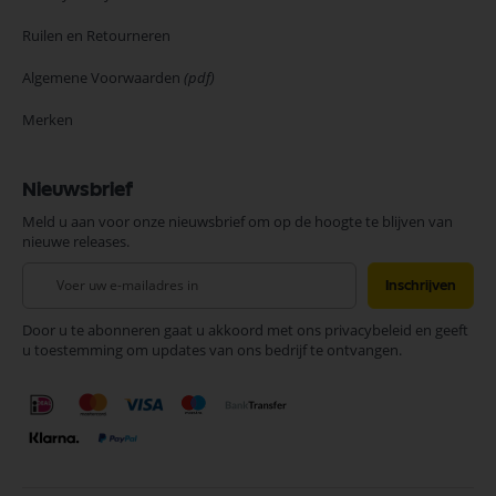
Ruilen en Retourneren
Algemene Voorwaarden
(pdf)
Merken
Nieuwsbrief
Meld u aan voor onze nieuwsbrief om op de hoogte te blijven van
nieuwe releases.
Abonneer
Inschrijven
u
op
Door u te abonneren gaat u akkoord met ons privacybeleid en geeft
onze
u toestemming om updates van ons bedrijf te ontvangen.
nieuwsbrief