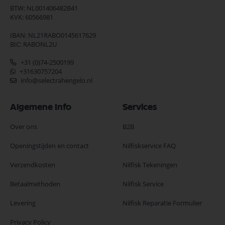
BTW: NL001406482B41
KVK: 60566981
IBAN: NL21RABO0145617629
BIC: RABONL2U
+31 (0)74-2500199
+31630757204
info@selectrahengelo.nl
Algemene Info
Services
Over ons
B2B
Openingstijden en contact
Nilfiskservice FAQ
Verzendkosten
Nilfisk Tekeningen
Betaalmethoden
Nilfisk Service
Levering
Nilfisk Reparatie Formulier
Privacy Policy