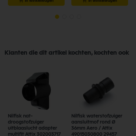
In winkelwagen
In winkelwagen
Klanten die dit artikel kochten, kochten ook
Nilfisk nat-
Nilfisk waterstofzuiger
droogstofzuiger
aansluitmof rond Ø
uitblaaslucht adapter
36mm Aero / Attix
multifit Attix 302003717
49015030800 29457