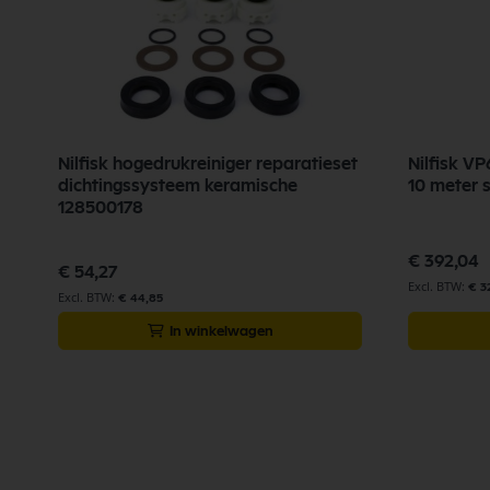
Nilfisk hogedrukreiniger reparatieset
Nilfisk V
dichtingssysteem keramische
128500178
€ 392,04
€ 54,27
€ 3
€ 44,85
In winkelwagen