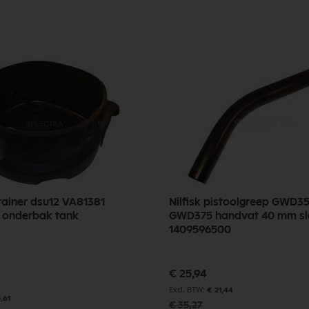
tainer dsu12 VA81381
Nilfisk pistoolgreep GWD35
r onderbak tank
GWD375 handvat 40 mm sl
1409596500
Speciale
€ 25,94
prijs
€ 21,44
,61
€ 35,27