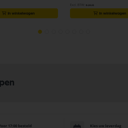
€ 29,15
In winkelwagen
In winkelwagen
lpen
Voor 17:00 besteld
Kies uw leverdag