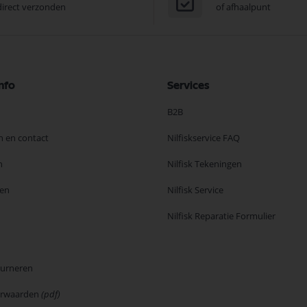
direct verzonden
of afhaalpunt
nfo
Services
B2B
n en contact
Nilfiskservice FAQ
n
Nilfisk Tekeningen
en
Nilfisk Service
Nilfisk Reparatie Formulier
ourneren
orwaarden
(pdf)