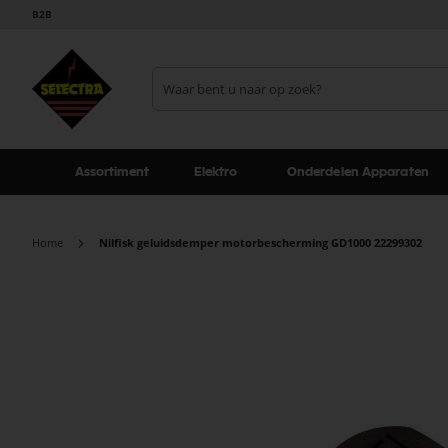
B2B
Assortiment
Elektro
Onderdelen Apparaten
Home
Nilfisk geluidsdemper motorbescherming GD1000 22299302
Ga
naar
het
einde
van
de
afbeeldingen-
gallerij