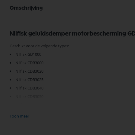
Omschrijving
Nilfisk geluidsdemper motorbescherming 
Geschikt voor de volgende types:
Nilfisk GD1000
Nilfisk CDB3000
Nilfisk CDB3020
Nilfisk CDB3025
Nilfisk CDB3040
Nilfisk CDB3050
Nilfisk CDB3055
Nilfisk CDB3060
Toon meer
Nilfisk CDF2000
Nilfisk CDF2010