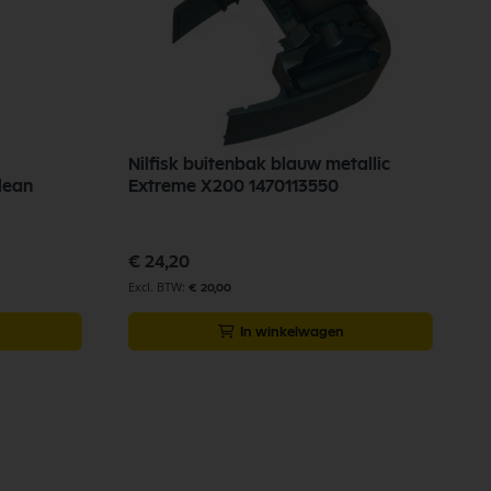
Nilfisk buitenbak blauw metallic
lean
Extreme X200 1470113550
€ 24,20
€ 20,00
In winkelwagen