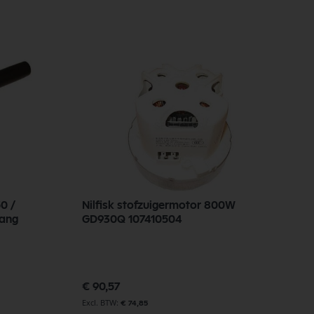
0 /
Nilfisk stofzuigermotor 800W
N
ang
GD930Q 107410504
2
Sp
€
pr
€ 90,57
€
€ 74,85