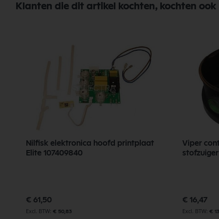
Klanten die dit artikel kochten, kochten ook
Nilfisk elektronica hoofd printplaat
Viper con
Elite 107409840
stofzuige
€ 61,50
€ 16,47
€ 50,83
€ 13