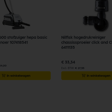
P600 stofzuiger hepa basic
Nilfisk hogedrukreiniger
10 meter snoer 107418541
chassissproeier click and C
6411135
€ 33,34
24,00
€ 27,55
In winkelwagen
In winkelwagen