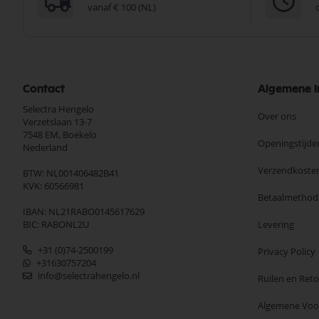
vanaf € 100 (NL)
Contact
Algemene I
Selectra Hengelo
Over ons
Verzetslaan 13-7
7548 EM,
Boekelo
Openingstijde
Nederland
Verzendkoste
BTW: NL001406482B41
KVK: 60566981
Betaalmethod
IBAN: NL21RABO0145617629
BIC: RABONL2U
Levering
+31 (0)74-2500199
Privacy Policy
+31630757204
info@selectrahengelo.nl
Ruilen en Ret
Algemene Vo