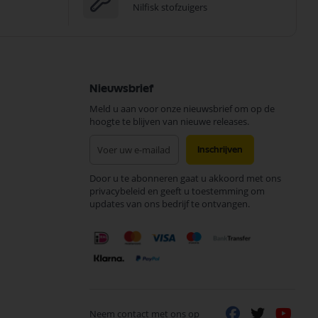
Nilfisk stofzuigers
Nieuwsbrief
Meld u aan voor onze nieuwsbrief om op de
hoogte te blijven van nieuwe releases.
Abonneer
Inschrijven
u
op
Door u te abonneren gaat u akkoord met ons
onze
privacybeleid en geeft u toestemming om
nieuwsbrief
updates van ons bedrijf te ontvangen.
Neem contact met ons op