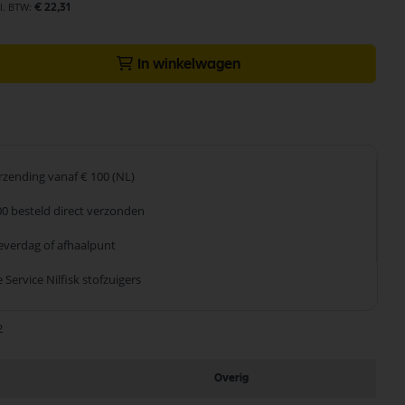
€ 22,31
In winkelwagen
erzending
vanaf € 100 (NL)
00 besteld
direct verzonden
leverdag
of afhaalpunt
 Service
Nilfisk stofzuigers
2
Overig