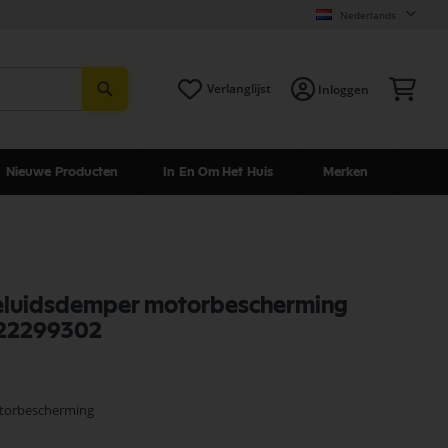
Nederlands
Zoeken
Win
Verlanglijst
Inloggen
Nieuwe Producten
In En Om Het Huis
Merken
geluidsdemper motorbescherming
22299302
otorbescherming