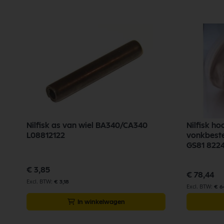
Nilfisk as van wiel BA340/CA340
Nilfisk ho
L08812122
vonkbest
GS81 822
€ 3,85
€ 78,44
€ 3,18
€ 6
In winkelwagen