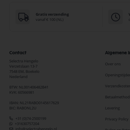
Gratis verzending
vanaf € 100 (NL)
Contact
Algemene I
Selectra Hengelo
Over ons
Verzetslaan 13-7
7548 EM,
Boekelo
Openingstijde
Nederland
Verzendkoste
BTW: NL001406482B41
KVK: 60566981
Betaalmethod
IBAN: NL21RABO0145617629
BIC: RABONL2U
Levering
+31 (0)74-2500199
Privacy Policy
+31630757204
info@selectrahengelo.nl