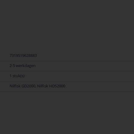
7319519628883
2-5 werkdagen
1 stuk(s)
Nilfisk GD2000, Nilfisk HDS2000