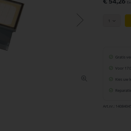
€ 54,26
1
Gratis v
Voor 17:
Kies uw 
Reparatie
Art.nr.
1408404