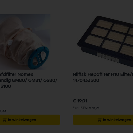
ofdfilter Nomex
Nilfisk Hepafilter H10 Elit
endig GM80/ GM81/ GS80/
1470433500
43100
€ 19,01
€ 15,71
4,83
In winkelwagen
In winkelwagen