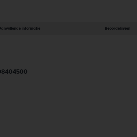
Aanvullende informatie
Beoordelingen
408404500