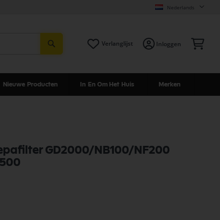
Nederlands
Zoeken
Win
Verlanglijst
Inloggen
Nieuwe Producten
In En Om Het Huis
Merken
Hepafilter GD2000/NB100/NF200
4500