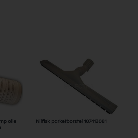
omp olie
Nilfisk parketborstel 107413081
N
3
G