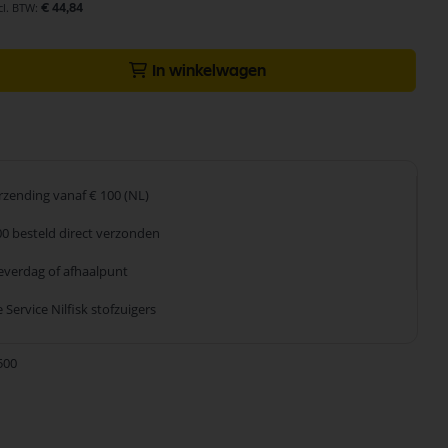
€ 44,84
In winkelwagen
erzending
vanaf € 100 (NL)
00 besteld
direct verzonden
leverdag
of afhaalpunt
 Service
Nilfisk stofzuigers
500