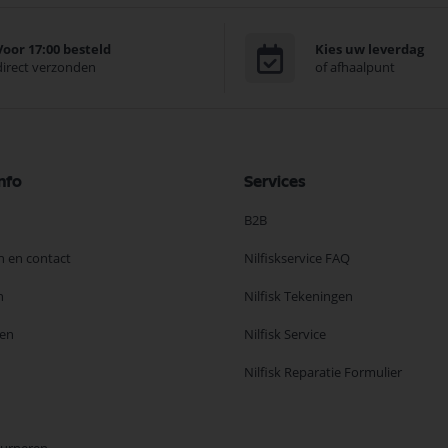
Voor 17:00 besteld
Kies uw leverdag
direct verzonden
of afhaalpunt
nfo
Services
B2B
n en contact
Nilfiskservice FAQ
n
Nilfisk Tekeningen
en
Nilfisk Service
Nilfisk Reparatie Formulier