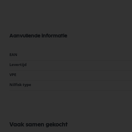
Aanvullende informatie
Meer
EAN
informatie
Levertijd
VPE
Nilfisk type
Vaak samen gekocht