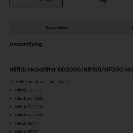
Ga
naar
het
begin
Omschrijving
van
de
afbeeldingen-
Omschrijving
gallerij
Nilfisk Hepafilter GD2000/NB100/NF200 1
Geschikt voor de volgende types:
Nilfisk GD2000
Nilfisk GDP2000
Nilfisk GDS2000
Nilfisk HDS2000
Nilfisk NB100
Nilfisk NF200