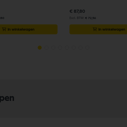
€ 87,80
,80
€ 72,56
In winkelwagen
In winkelwagen
lpen