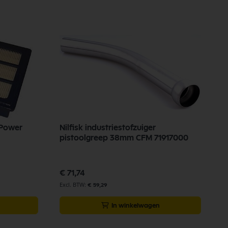
e/Power
Nilfisk industriestofzuiger
pistoolgreep 38mm CFM 71917000
€ 71,74
€ 59,29
In winkelwagen