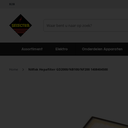
B2B
Assortiment
Elektro
Onderdelen Apparaten
Home
Nilfisk Hepafilter GD2000/NB100/NF200 1408404500
Ga
naar
het
einde
van
de
afbeeldingen-
gallerij