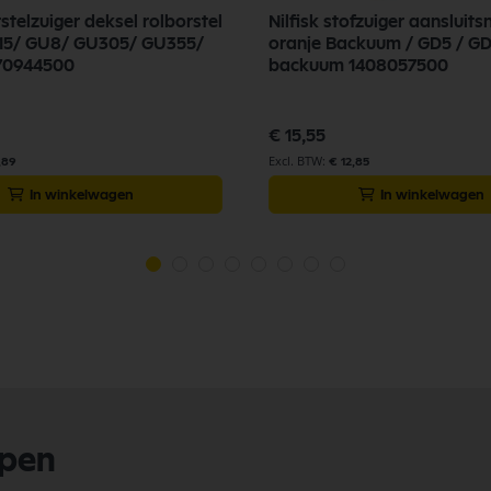
rstelzuiger deksel rolborstel
Nilfisk stofzuiger aansluits
15/ GU8/ GU305/ GU355/
oranje Backuum / GD5 / G
70944500
backuum 1408057500
€ 15,55
,89
€ 12,85
In winkelwagen
In winkelwagen
lpen