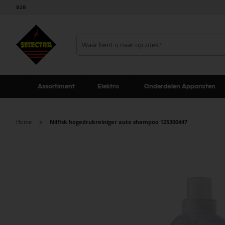
B2B
Assortiment
Elektro
Onderdelen Apparaten
Home
Nilfisk hogedrukreiniger auto shampoo 125300447
Ga
naar
het
einde
van
de
afbeeldingen-
gallerij