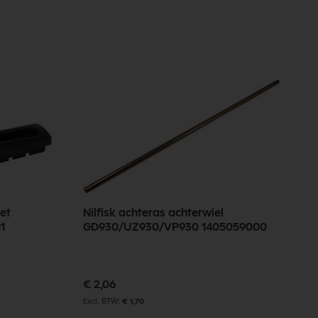
et
Nilfisk achteras achterwiel
211
GD930/UZ930/VP930 1405059000
€ 2,06
€ 1,70