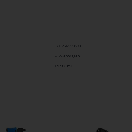
erk Nilfisk. Nilfisk Onderdelen biedt hoogwaardige oplossingen voor diver
 en betrouwbaarheid van Nilfisk Onderdelen vandaag nog en bestel eenvoudig
5715492223503
2-5 werkdagen
1 x 500 ml