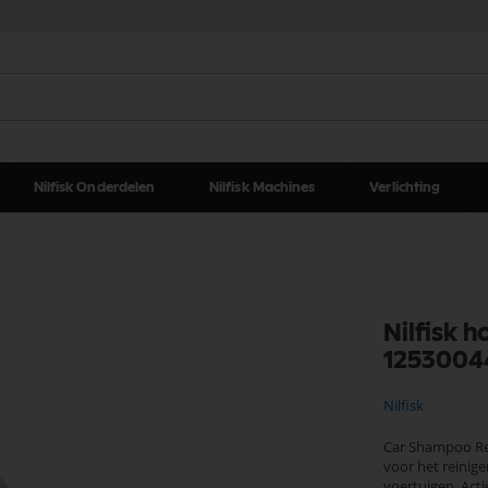
Nilfisk Onderdelen
Nilfisk Machines
Verlichting
Nilfisk 
1253004
Nilfisk
Car Shampoo Rei
voor het reinig
voertuigen. Actie