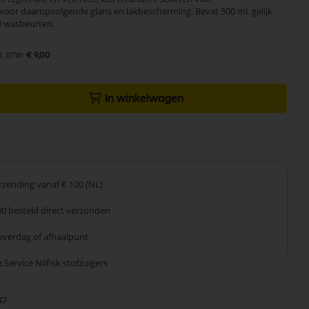
voor daaropvolgende glans en lakbescherming. Bevat 500 ml. gelijk
0 wasbeurten.
€ 9,00
In winkelwagen
erzending
vanaf € 100 (NL)
00 besteld
direct verzonden
leverdag
of afhaalpunt
 Service
Nilfisk stofzuigers
47