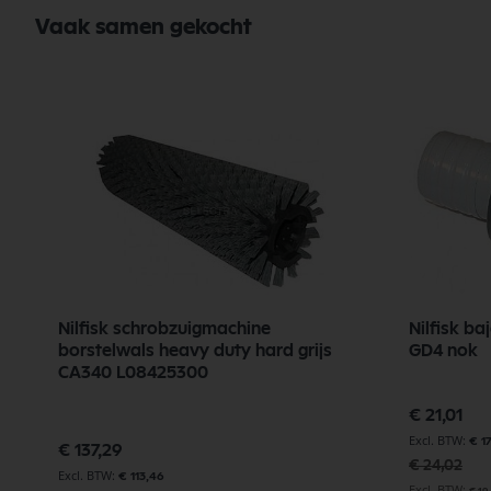
Vaak samen gekocht
Nilfisk schrobzuigmachine
Nilfisk b
borstelwals heavy duty hard grijs
GD4 nok
CA340 L08425300
Speciale
€ 21,01
prijs
€ 1
€ 137,29
€ 24,02
€ 113,46