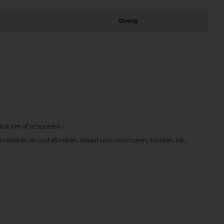
Overig
ruk om af te spoelen.
osweken en vuil afbreken. Ideaal voor voorruiten, banden, lak,