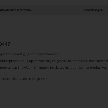
Aanvullende informatie
Beoordelingen
00447
ayer tool bevestiging voor deze shampoo.
huimsproeier. Spuit op het voertuig en gebruik het mondstuk met zachte d
roeier, laat Snowfoam 5 minuten intrekken. Hierdoor kan het product vuil l
k's Deep Clean zeep en Magic Wax