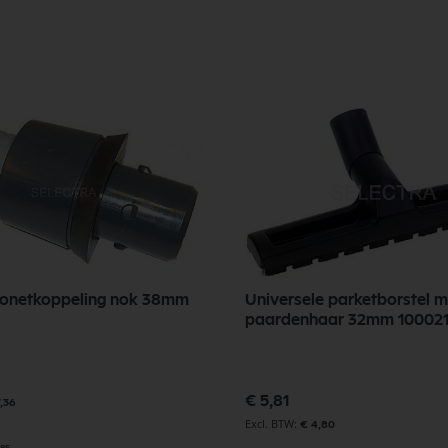
ajonetkoppeling nok 38mm
Universele parketborstel m
paardenhaar 32mm 1000
€ 5,81
7,36
€ 4,80