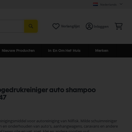
Nederlands
Zoeken
Win
Verlanglijst
Inloggen
Nieuwe Producten
In En Om Het Huis
Merken
hogedrukreiniger auto shampoo
47
nigingsmiddel voor autoreiniging van Nilfisk. Milde schuimreiniger
en en onderhouden van auto's, aanhangwagens, caravans en andere
f tegen olie en vet, roet, klei en andere soorten vuil.