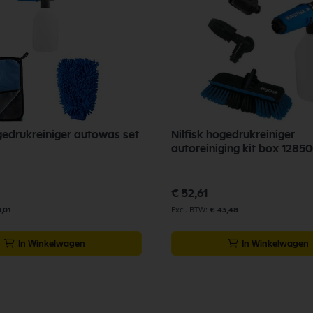
ogedrukreiniger autowas set
Nilfisk hogedrukreiniger
autoreiniging kit box 1285
€ 52,61
,01
€ 43,48
In Winkelwagen
In Winkelwagen