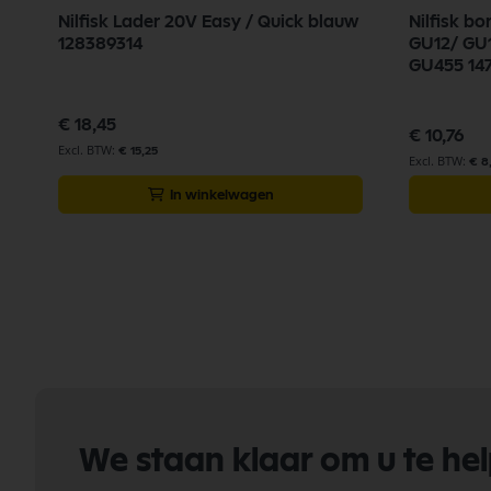
Nilfisk Lader 20V Easy / Quick blauw
Nilfisk bo
128389314
GU12/ GU
GU455 14
€ 18,45
€ 10,76
€ 15,25
€ 8
In winkelwagen
We staan klaar om u te he