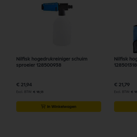
Nilfisk hogedrukreiniger schuim
Nilfisk h
sproeier 128500938
128501318
€ 21,94
€ 21,79
€ 18,13
€ 18
In Winkelwagen