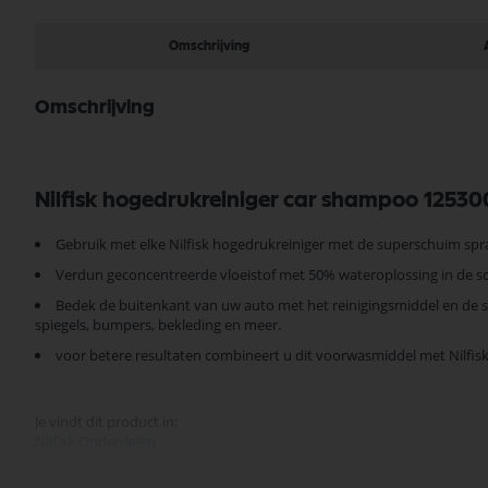
Omschrijving
Omschrijving
Nilfisk hogedrukreiniger car shampoo 1253
Gebruik met elke Nilfisk hogedrukreiniger met de superschuim spr
Verdun geconcentreerde vloeistof met 50% wateroplossing in de sc
Bedek de buitenkant van uw auto met het reinigingsmiddel en de sp
spiegels, bumpers, bekleding en meer.
voor betere resultaten combineert u dit voorwasmiddel met Nilfis
Je vindt dit product in;
Nilfisk Onderdelen
Nilfisk Hogedrukreiniger accessoires
Reinigingsmiddel