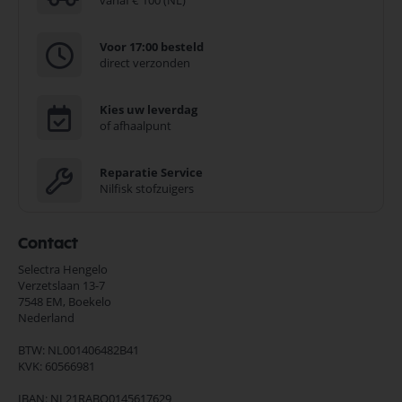
vanaf € 100 (NL)
Voor 17:00 besteld
direct verzonden
Kies uw leverdag
of afhaalpunt
Reparatie Service
Nilfisk stofzuigers
Contact
Selectra Hengelo
Verzetslaan 13-7
7548 EM,
Boekelo
Nederland
BTW: NL001406482B41
KVK: 60566981
IBAN: NL21RABO0145617629