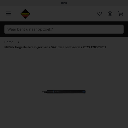
B2B
Wi
Home
Nilfisk hogedrukreiniger lans G4R Excellent-series 2023 128501701
Ga
naar
het
einde
van
de
afbeeldingen-
gallerij