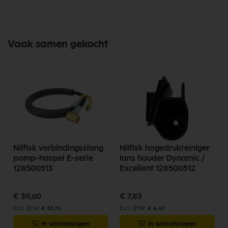
Vaak samen gekocht
Nilfisk verbindingsslang
Nilfisk hogedrukreiniger
pomp-haspel E-serie
lans houder Dynamic /
128500513
Excellent 128500512
€ 39,60
€ 7,83
€ 32,73
€ 6,47
In winkelwagen
In winkelwagen