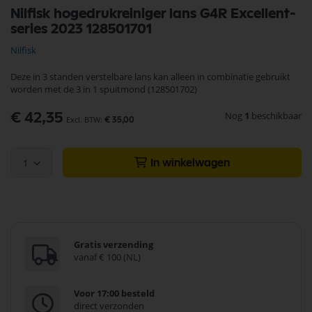
Ga
Nilfisk hogedrukreiniger lans G4R Excellent-
naar
series 2023 128501701
het
begin
Nilfisk
van
de
Deze in 3 standen verstelbare lans kan alleen in combinatie gebruikt
afbeeldingen-
worden met de 3 in 1 spuitmond (128501702)
gallerij
Nog
1
beschikbaar
€ 42,35
€ 35,00
1
In winkelwagen
Gratis verzending
vanaf € 100 (NL)
Voor 17:00 besteld
direct verzonden