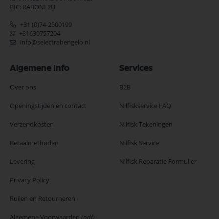
BIC: RABONL2U
+31 (0)74-2500199
+31630757204
info@selectrahengelo.nl
Algemene Info
Services
Over ons
B2B
Openingstijden en contact
Nilfiskservice FAQ
Verzendkosten
Nilfisk Tekeningen
Betaalmethoden
Nilfisk Service
Levering
Nilfisk Reparatie Formulier
Privacy Policy
Ruilen en Retourneren
Algemene Voorwaarden
(pdf)