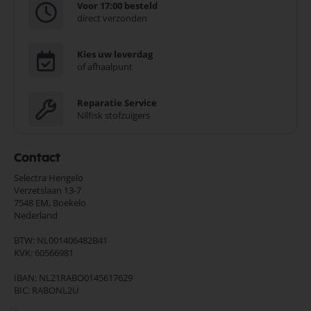
Voor 17:00 besteld
direct verzonden
Kies uw leverdag
of afhaalpunt
Reparatie Service
Nilfisk stofzuigers
Contact
Selectra Hengelo
Verzetslaan 13-7
7548 EM,
Boekelo
Nederland
BTW: NL001406482B41
KVK: 60566981
IBAN: NL21RABO0145617629
BIC: RABONL2U