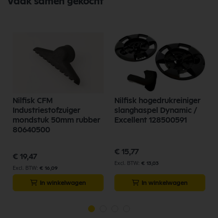
Vaak samen gekocht
Nilfisk CFM
Nilfisk hogedrukreiniger
Industriestofzuiger
slanghaspel Dynamic /
mondstuk 50mm rubber
Excellent 128500591
80640500
€ 15,77
€ 19,47
€ 13,03
€ 16,09
In winkelwagen
In winkelwagen