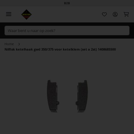
B2B
Wi
Home
Nilfisk ketelhaak gwd 350/375 voor ketelklem (set a 2st) 1408685500
Ga
naar
het
einde
van
de
afbeeldingen-
gallerij