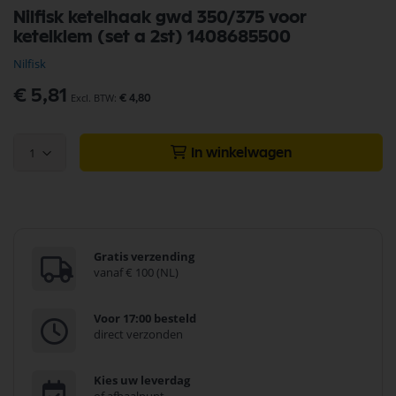
Ga
Nilfisk ketelhaak gwd 350/375 voor
naar
ketelklem (set a 2st) 1408685500
het
begin
Nilfisk
van
de
€ 5,81
€ 4,80
afbeeldingen-
gallerij
1
In winkelwagen
Gratis verzending
vanaf € 100 (NL)
Voor 17:00 besteld
direct verzonden
Kies uw leverdag