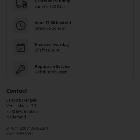
Gratis verzending
vanaf € 100 (NL)
Voor 17:00 besteld
direct verzonden
Kies uw leverdag
of afhaalpunt
Reparatie Service
Nilfisk stofzuigers
Contact
Selectra Hengelo
Verzetslaan 13-7
7548 EM,
Boekelo
Nederland
BTW: NL001406482B41
KVK: 60566981