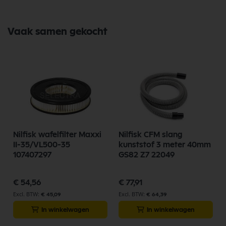
Vaak samen gekocht
Nilfisk wafelfilter Maxxi
Nilfisk CFM slang
7
II-35/VL500-35
kunststof 3 meter 40mm
107407297
GS82 Z7 22049
€ 54,56
€ 77,91
€ 45,09
€ 64,39
In winkelwagen
In winkelwagen