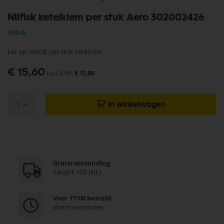
Ga
Nilfisk ketelklem per stuk Aero 302002426
naar
het
Nilfisk
begin
van
Let op: wordt per stuk verkocht
de
afbeeldingen-
€ 15,60
gallerij
€ 12,89
1
In winkelwagen
Gratis verzending
vanaf € 100 (NL)
Voor 17:00 besteld
direct verzonden