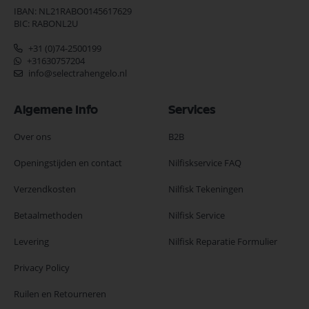
IBAN: NL21RABO0145617629
BIC: RABONL2U
+31 (0)74-2500199
+31630757204
info@selectrahengelo.nl
Algemene Info
Services
Over ons
B2B
Openingstijden en contact
Nilfiskservice FAQ
Verzendkosten
Nilfisk Tekeningen
Betaalmethoden
Nilfisk Service
Levering
Nilfisk Reparatie Formulier
Privacy Policy
Ruilen en Retourneren