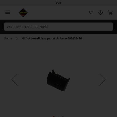
B2B
Wi
Home
Nilfisk ketelklem per stuk Aero 302002426
Ga
naar
het
einde
van
de
afbeeldingen-
gallerij