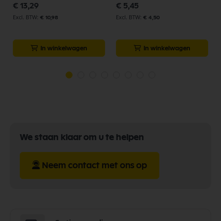
p
€ 13,29
€ 5,45
€ 10,98
€ 4,50
In winkelwagen
In winkelwagen
We staan klaar om u te helpen
Neem contact met ons op