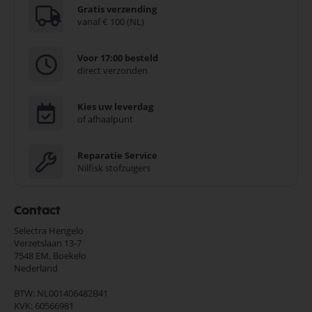
Gratis verzending
vanaf € 100 (NL)
Voor 17:00 besteld
direct verzonden
Kies uw leverdag
of afhaalpunt
Reparatie Service
Nilfisk stofzuigers
Contact
Selectra Hengelo
Verzetslaan 13-7
7548 EM,
Boekelo
Nederland
BTW: NL001406482B41
KVK: 60566981