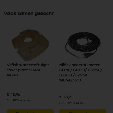
Vaak samen gekocht
5
Nilfisk waterstofzuiger
Nilfisk snoer 10 meter
cover plate SQ450
GD110/ GD130/ GD930/
44240
UZ930 /UZ934
1406423510
€ 43,96
€ 28,71
€ 36,33
€ 23,73