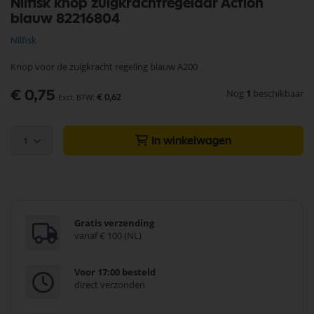
Nilfisk knop zuigkrachtregelaar Action
naar
blauw 82216804
het
begin
Nilfisk
van
de
Knop voor de zuigkracht regeling blauw A200
afbeeldingen-
gallerij
Nog
1
beschikbaar
€ 0,75
€ 0,62
1
In winkelwagen
Gratis verzending
vanaf € 100 (NL)
Voor 17:00 besteld
direct verzonden