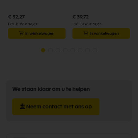
1454959000
€ 32,27
€ 39,72
€ 26,67
€ 32,83
In winkelwagen
In winkelwagen
We staan klaar om u te helpen
Neem contact met ons op