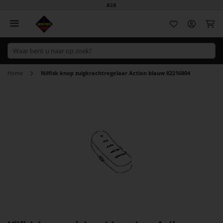
B2B
Wi
Home
Nilfisk knop zuigkrachtregelaar Action blauw 82216804
Ga
naar
het
einde
van
de
afbeeldingen-
gallerij
Ga