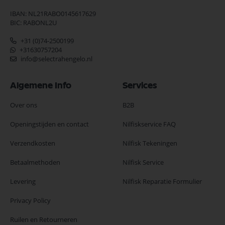
IBAN: NL21RABO0145617629
BIC: RABONL2U
+31 (0)74-2500199
+31630757204
info@selectrahengelo.nl
Algemene Info
Services
Over ons
B2B
Openingstijden en contact
Nilfiskservice FAQ
Verzendkosten
Nilfisk Tekeningen
Betaalmethoden
Nilfisk Service
Levering
Nilfisk Reparatie Formulier
Privacy Policy
Ruilen en Retourneren