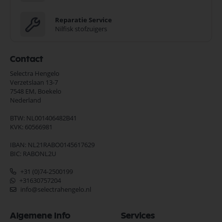
Reparatie Service
Nilfisk stofzuigers
Contact
Selectra Hengelo
Verzetslaan 13-7
7548 EM,
Boekelo
Nederland
BTW: NL001406482B41
KVK: 60566981
IBAN: NL21RABO0145617629
BIC: RABONL2U
+31 (0)74-2500199
+31630757204
info@selectrahengelo.nl
Algemene Info
Services