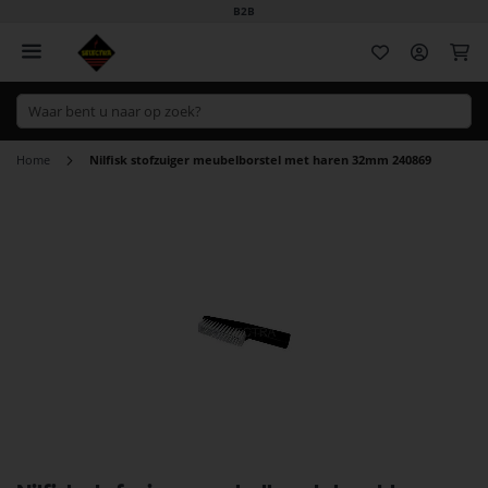
B2B
Wi
Home
Nilfisk stofzuiger meubelborstel met haren 32mm 240869
Ga
naar
het
einde
van
de
afbeeldingen-
gallerij
Ga