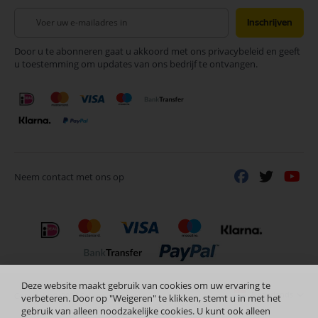
Abonneer
Inschrijven
u
op
Door u te abonneren gaat u akkoord met ons privacybeleid en geeft
onze
u toestemming om updates van ons bedrijf te ontvangen.
nieuwsbrief
Neem contact met ons op
Deze website maakt gebruik van cookies om uw ervaring te
Nederlands
Copyright © 2024 Selectra Hengelo
verbeteren. Door op "Weigeren" te klikken, stemt u in met het
gebruik van alleen noodzakelijke cookies. U kunt ook alleen