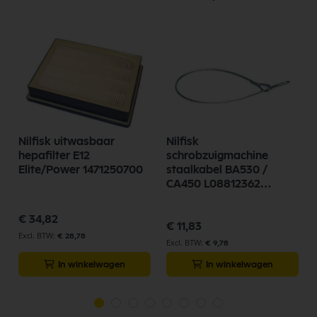
Nilfisk uitwasbaar
Nilfisk
0
hepafilter E12
schrobzuigmachine
Elite/Power 1471250700
staalkabel BA530 /
CA450 L08812362
zuigmond
€ 34,82
€ 11,83
€ 28,78
€ 9,78
In winkelwagen
In winkelwagen