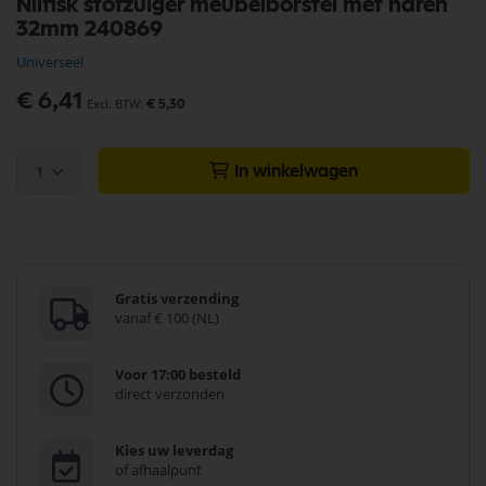
Nilfisk stofzuiger meubelborstel met haren
naar
32mm 240869
het
begin
Universeel
van
de
€ 6,41
€ 5,30
afbeeldingen-
gallerij
1
In winkelwagen
Gratis verzending
vanaf € 100 (NL)
Voor 17:00 besteld
direct verzonden
Kies uw leverdag
of afhaalpunt