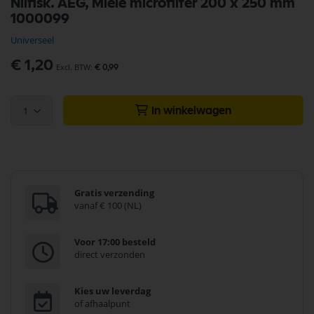
Nilfisk. AEG, Miele microfilter 200 x 250 mm
naar
1000099
het
begin
Universeel
van
de
€ 1,20
€ 0,99
afbeeldingen-
gallerij
1
In winkelwagen
Gratis verzending
vanaf € 100 (NL)
Voor 17:00 besteld
direct verzonden
Kies uw leverdag
of afhaalpunt