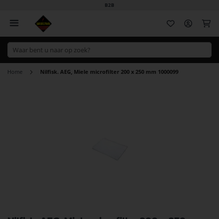
B2B
Wi
Home
Nilfisk. AEG, Miele microfilter 200 x 250 mm 1000099
Ga
naar
het
einde
van
de
afbeeldingen-
gallerij
Ga