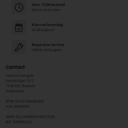
Voor 17:00 besteld
direct verzonden
Kies uw leverdag
of afhaalpunt
Reparatie Service
Nilfisk stofzuigers
Contact
Selectra Hengelo
Verzetslaan 13-7
7548 EM,
Boekelo
Nederland
BTW: NL001406482B41
KVK: 60566981
IBAN: NL21RABO0145617629
BIC: RABONL2U