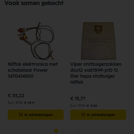
Vaak samen gekocht
Nilfisk elektronica met
Viper stofzuigerzakken
schakelaar Power
dsu12 va81399-p10 12
1470414500
liter hepa stofzuiger
nilfisk
€ 35,22
€ 13,77
€ 29,11
€ 11,38
In winkelwagen
In winkelwagen