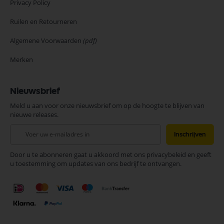
Privacy Policy
Ruilen en Retourneren
Algemene Voorwaarden
(pdf)
Merken
Nieuwsbrief
Meld u aan voor onze nieuwsbrief om op de hoogte te blijven van
nieuwe releases.
Abonneer
Inschrijven
u
op
Door u te abonneren gaat u akkoord met ons privacybeleid en geeft
onze
u toestemming om updates van ons bedrijf te ontvangen.
nieuwsbrief