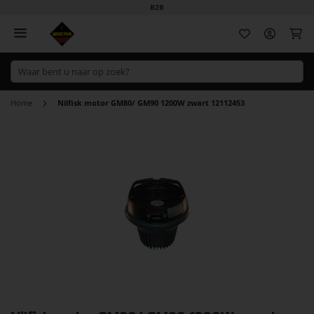
B2B
Wi
Home
Nilfisk motor GM80/ GM90 1200W zwart 12112453
Ga
naar
het
einde
van
de
afbeeldingen-
gallerij
Ga