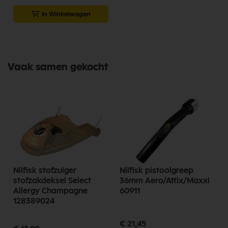
In Winkelwagen
Vaak samen gekocht
Nilfisk stofzuiger
Nilfisk pistoolgreep
stofzakdeksel Select
36mm Aero/Attix/Maxxi
Allergy Champagne
60911
128389024
€ 21,45