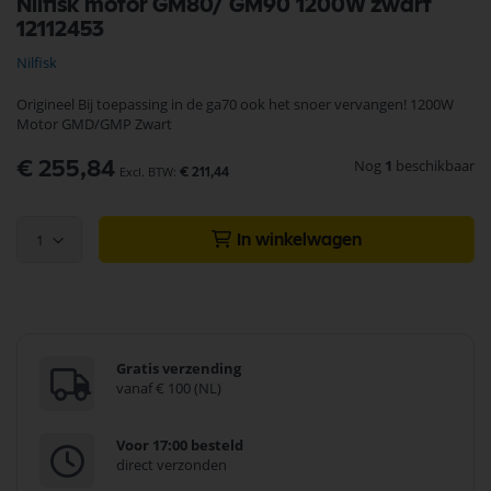
Nilfisk motor GM80/ GM90 1200W zwart
naar
12112453
het
begin
Nilfisk
van
de
Origineel Bij toepassing in de ga70 ook het snoer vervangen! 1200W
afbeeldingen-
Motor GMD/GMP Zwart
gallerij
Nog
1
beschikbaar
€ 255,84
€ 211,44
1
In winkelwagen
Gratis verzending
vanaf € 100 (NL)
Voor 17:00 besteld
direct verzonden