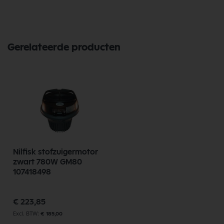
Nilfisk GS90
Nilfisk GSP80
Nilfisk MS83
Gerelateerde producten
Nilfisk stofzuigermotor
zwart 780W GM80
107418498
€ 223,85
€ 185,00