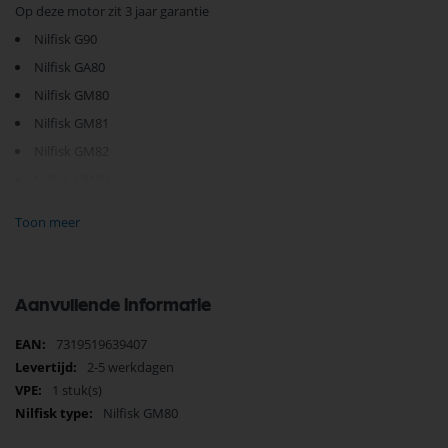
Op deze motor zit 3 jaar garantie
Nilfisk G90
Nilfisk GA80
Nilfisk GM80
Nilfisk GM81
Nilfisk GM82
Nilfisk GM90
Nilfisk GM83
Toon meer
Nilfisk GMP80
Nilfisk GM625
Nilfisk GM626
Aanvullende informatie
Nilfisk GM811
Meer
7319519639407
Nilfisk GM810
informatie
2-5 werkdagen
Nilfisk GS80
1 stuk(s)
Nilfisk GS82
Nilfisk GM80
Nilfisk GS83