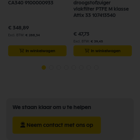
CA340 9100000933
droogstofzuiger
vlakfilter PTFE M klasse
Attix 33 107413540
€ 348,89
€ 47,73
€ 288,34
€ 39,45
In winkelwagen
In winkelwagen
We staan klaar om u te helpen
Neem contact met ons op