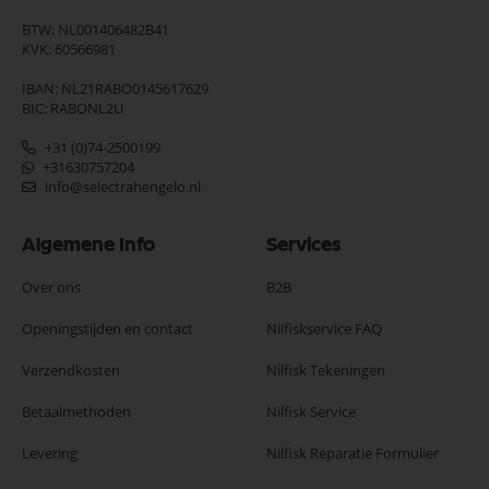
BTW: NL001406482B41
KVK: 60566981
IBAN: NL21RABO0145617629
BIC: RABONL2U
+31 (0)74-2500199
+31630757204
info@selectrahengelo.nl
Algemene Info
Services
Over ons
B2B
Openingstijden en contact
Nilfiskservice FAQ
Verzendkosten
Nilfisk Tekeningen
Betaalmethoden
Nilfisk Service
Levering
Nilfisk Reparatie Formulier