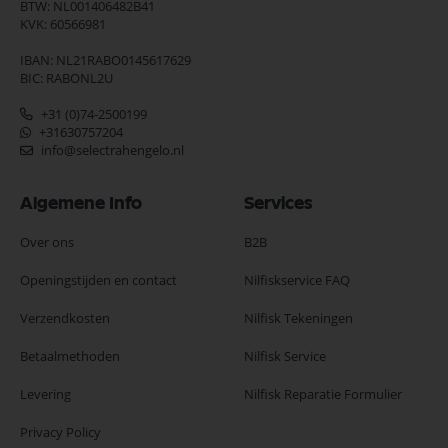
BTW: NL001406482B41
KVK: 60566981
IBAN: NL21RABO0145617629
BIC: RABONL2U
+31 (0)74-2500199
+31630757204
info@selectrahengelo.nl
Algemene Info
Services
Over ons
B2B
Openingstijden en contact
Nilfiskservice FAQ
Verzendkosten
Nilfisk Tekeningen
Betaalmethoden
Nilfisk Service
Levering
Nilfisk Reparatie Formulier
Privacy Policy