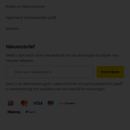
Ruilen en Retourneren
Algemene Voorwaarden
(pdf)
Merken
Nieuwsbrief
Meld u aan voor onze nieuwsbrief om op de hoogte te blijven van
nieuwe releases.
Abonneer
Inschrijven
u
op
Door u te abonneren gaat u akkoord met ons privacybeleid en geeft
onze
u toestemming om updates van ons bedrijf te ontvangen.
nieuwsbrief