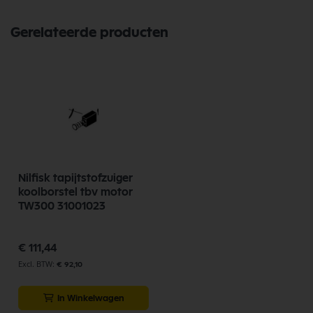
Gerelateerde producten
Nilfisk tapijtstofzuiger
koolborstel tbv motor
TW300 31001023
€ 111,44
€ 92,10
In Winkelwagen