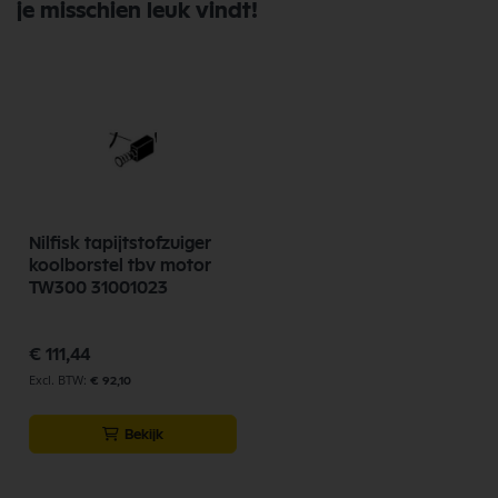
je misschien leuk vindt!
Nilfisk tapijtstofzuiger
koolborstel tbv motor
TW300 31001023
€ 111,44
€ 92,10
Bekijk