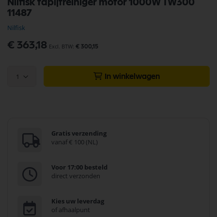
Nilfisk tapijtreiniger motor 1000W TW300
naar
11487
het
begin
Nilfisk
van
de
€ 363,18
€ 300,15
afbeeldingen-
gallerij
1
In winkelwagen
Gratis verzending
vanaf € 100 (NL)
Voor 17:00 besteld
direct verzonden
Kies uw leverdag
of afhaalpunt