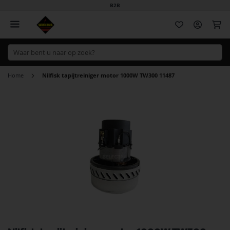
B2B
Wi
Home
Nilfisk tapijtreiniger motor 1000W TW300 11487
Ga
naar
het
einde
van
de
afbeeldingen-
gallerij
Ga