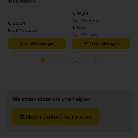
1406700540
Speciale
€ 14,24
prijs
€ 11,77
€ 33,64
€ 19,37
€ 27,80
€ 16,01
In winkelwagen
In winkelwagen
We staan klaar om u te helpen
Neem contact met ons op