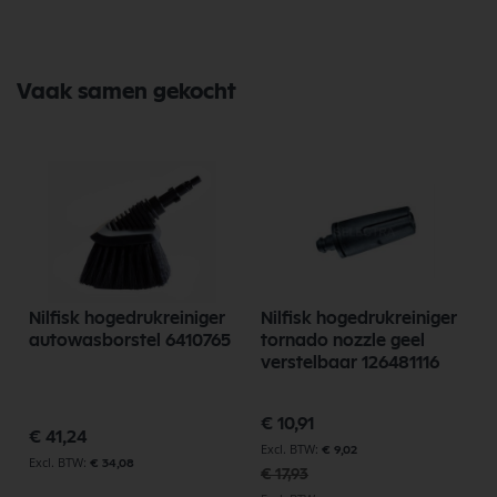
Vaak samen gekocht
Nilfisk hogedrukreiniger
Nilfisk hogedrukreiniger
autowasborstel 6410765
tornado nozzle geel
verstelbaar 126481116
Speciale
€ 10,91
prijs
€ 41,24
€ 9,02
€ 34,08
€ 17,93