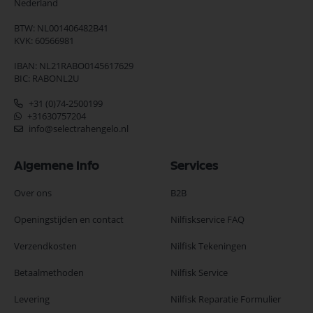
Nederland
BTW: NL001406482B41
KVK: 60566981
IBAN: NL21RABO0145617629
BIC: RABONL2U
+31 (0)74-2500199
+31630757204
info@selectrahengelo.nl
Algemene Info
Services
Over ons
B2B
Openingstijden en contact
Nilfiskservice FAQ
Verzendkosten
Nilfisk Tekeningen
Betaalmethoden
Nilfisk Service
Levering
Nilfisk Reparatie Formulier