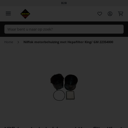
B2B
Wi
Home
Nilfisk motorbehuizing met Hepafilter King/ GM 22354000
Ga
naar
het
einde
van
de
afbeeldingen-
gallerij
Ga