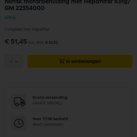
Nilfisk motorbehuizing met Hepafilter King/
naar
GM 22354000
het
begin
Nilfisk
van
de
Compleet met Hepafilter
afbeeldingen-
gallerij
€ 51,45
€ 42,52
1
In winkelwagen
Gratis verzending
vanaf € 100 (NL)
Voor 17:00 besteld
direct verzonden