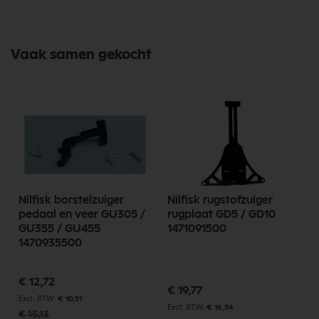
Vaak samen gekocht
Nilfisk borstelzuiger
Nilfisk rugstofzuiger
pedaal en veer GU305 /
rugplaat GD5 / GD10
GU355 / GU455
1471091500
1470935500
Speciale
€ 12,72
prijs
€ 19,77
€ 10,51
€ 16,34
€ 15,13