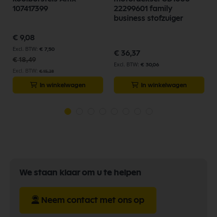
107417399
22299601 family
business stofzuiger
Speciale
€ 9,08
prijs
€ 7,50
€ 36,37
€ 18,49
€ 30,06
€ 15,28
In winkelwagen
In winkelwagen
We staan klaar om u te helpen
Neem contact met ons op