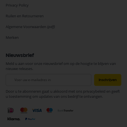
Privacy Policy
Ruilen en Retourneren
Algemene Voorwaarden
(pdf)
Merken
Nieuwsbrief
Meld u aan voor onze nieuwsbrief om op de hoogte te blijven van
nieuwe releases.
Abonneer
Inschrijven
u
op
Door u te abonneren gaat u akkoord met ons privacybeleid en geeft
onze
u toestemming om updates van ons bedrijf te ontvangen.
nieuwsbrief