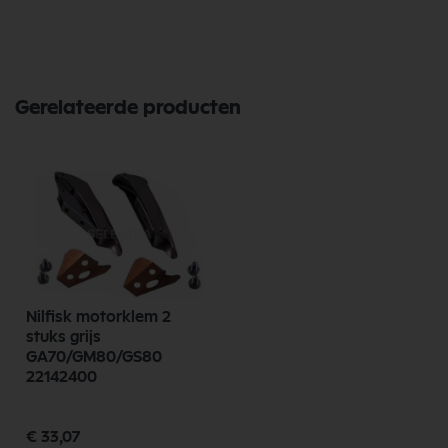
de kwaliteit en betrouwbaarheid van Nilfisk Onderdelen vandaag nog
en bestel eenvoudig online.
Bekijk meer Nilfisk Onderdelen
Gerelateerde producten
Nilfisk motorklem 2
stuks grijs
GA70/GM80/GS80
22142400
€ 33,07