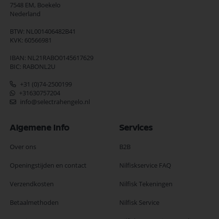
7548 EM,
Boekelo
Nederland
BTW: NL001406482B41
KVK: 60566981
IBAN: NL21RABO0145617629
BIC: RABONL2U
+31 (0)74-2500199
+31630757204
info@selectrahengelo.nl
Algemene Info
Services
Over ons
B2B
Openingstijden en contact
Nilfiskservice FAQ
Verzendkosten
Nilfisk Tekeningen
Betaalmethoden
Nilfisk Service