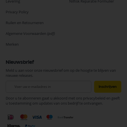
Levering
Nilfisk Reparatie Formulier
Privacy Policy
Ruilen en Retourneren
Algemene Voorwaarden
(pdf)
Merken
Nieuwsbrief
Meld u aan voor onze nieuwsbrief om op de hoogte te blijven van
nieuwe releases.
Abonneer
Inschrijven
u
op
Door u te abonneren gaat u akkoord met ons privacybeleid en geeft
onze
u toestemming om updates van ons bedrijf te ontvangen.
nieuwsbrief