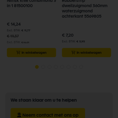
Nilfisk knie combimond 3
Rubberstrip
in 1 81500100
dweilzuigmond 360mm
waterzuigmond
achterkant 5569805
Speciale
€ 14,24
prijs
€ 11,77
€ 7,20
€ 19,37
€ 5,95
€ 16,01
In winkelwagen
In winkelwagen
We staan klaar om u te helpen
Neem contact met ons op