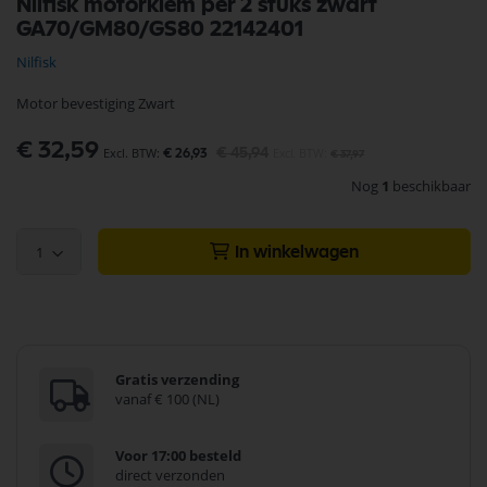
Nilfisk motorklem per 2 stuks zwart
naar
GA70/GM80/GS80 22142401
het
begin
Nilfisk
van
de
Motor bevestiging Zwart
afbeeldingen-
gallerij
Speciale
€ 32,59
€ 45,94
€ 26,93
€ 37,97
prijs
Nog
1
beschikbaar
1
In winkelwagen
Gratis verzending
vanaf € 100 (NL)
Voor 17:00 besteld
direct verzonden