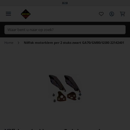
B2B
Wi
Home
Nilfisk motorklem per 2 stuks zwart GA70/GM80/GS80 22142401
Ga
naar
het
einde
van
de
afbeeldingen-
gallerij
Ga