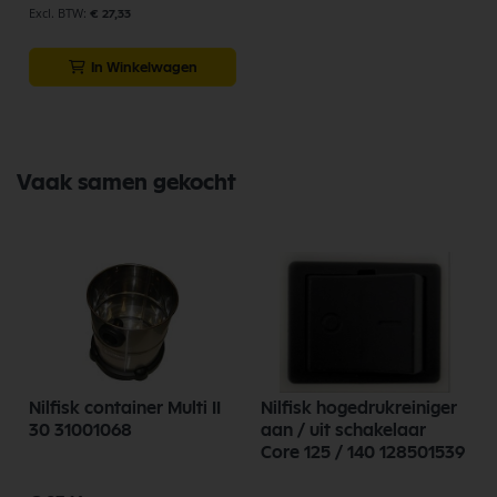
€ 27,33
In Winkelwagen
Vaak samen gekocht
Nilfisk container Multi II
Nilfisk hogedrukreiniger
30 31001068
aan / uit schakelaar
Core 125 / 140 128501539