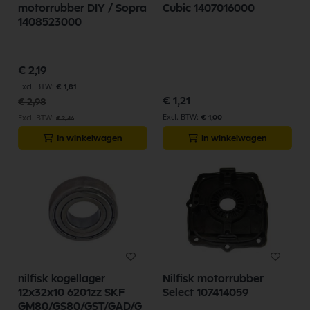
motorrubber DIY / Sopra
Cubic 1407016000
1408523000
Speciale
€ 2,19
prijs
€ 1,81
€ 1,21
€ 2,98
€ 1,00
€ 2,46
In winkelwagen
In winkelwagen
nilfisk kogellager
Nilfisk motorrubber
12x32x10 6201zz SKF
Select 107414059
GM80/GS80/GST/GAD/G