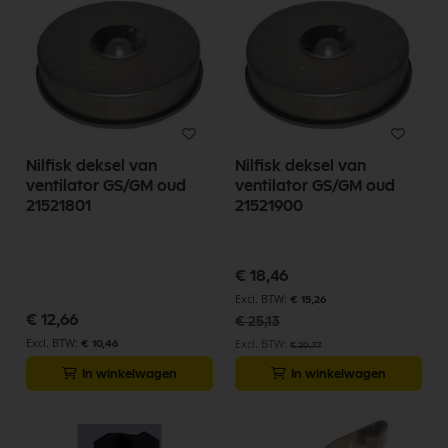
la
so
Nilfisk deksel van
Nilfisk deksel van
ventilator GS/GM oud
ventilator GS/GM oud
21521801
21521900
Speciale
€ 18,46
prijs
€ 15,26
€ 12,66
€ 25,13
€ 10,46
€ 20,77
In winkelwagen
In winkelwagen