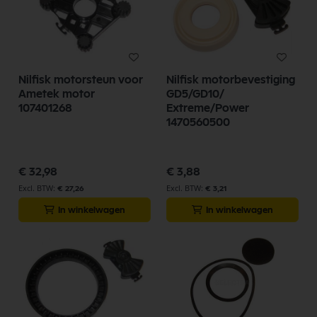
Nilfisk motorsteun voor
Nilfisk motorbevestiging
Ametek motor
GD5/GD10/
107401268
Extreme/Power
1470560500
€ 32,98
€ 3,88
€ 27,26
€ 3,21
In winkelwagen
In winkelwagen