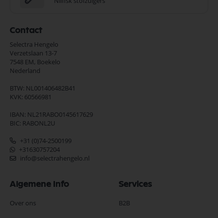
Nilfisk stofzuigers
Contact
Selectra Hengelo
Verzetslaan 13-7
7548 EM,
Boekelo
Nederland
BTW: NL001406482B41
KVK: 60566981
IBAN: NL21RABO0145617629
BIC: RABONL2U
+31 (0)74-2500199
+31630757204
info@selectrahengelo.nl
Algemene Info
Services
Over ons
B2B