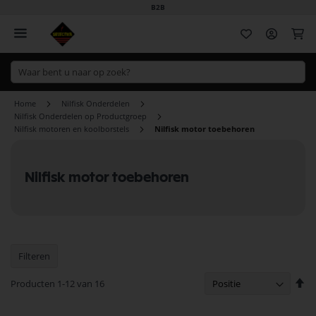
B2B
Wi
Home
Nilfisk Onderdelen
Nilfisk Onderdelen op Productgroep
Nilfisk motoren en koolborstels
Nilfisk motor toebehoren
Nilfisk motor toebehoren
Filteren
Va
Producten
1
-
12
van
16
ho
na