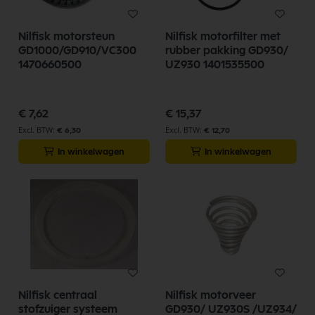
Nilfisk motorsteun
Nilfisk motorfilter met
GD1000/GD910/VC300
rubber pakking GD930/
1470660500
UZ930 1401535500
€ 7,62
€ 15,37
€ 6,30
€ 12,70
In winkelwagen
In winkelwagen
Nilfisk centraal
Nilfisk motorveer
stofzuiger systeem
GD930/ UZ930S /UZ934/