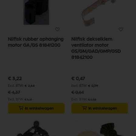
Nilfisk rubber ophanging
Nilfisk dekselklem
motor GA/GS 81841200
ventilator motor
GS/GM/GAD/GMP/GSD
81842100
Speciale
Speciale
€ 3,22
€ 0,47
prijs
prijs
€ 2,66
€ 0,39
€ 4,37
€ 0,64
€ 3,61
€ 0,53
In winkelwagen
In winkelwagen