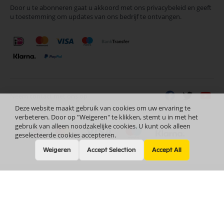
Door u te abonneren gaat u akkoord met ons privacybeleid en geeft
onze
u toestemming om updates van ons bedrijf te ontvangen.
nieuwsbrief
Neem contact met ons op
Deze website maakt gebruik van cookies om uw ervaring te
verbeteren. Door op "Weigeren" te klikken, stemt u in met het
gebruik van alleen noodzakelijke cookies. U kunt ook alleen
geselecteerde cookies accepteren.
Weigeren
Accept Selection
Accept All
Nederlands
Copyright © 2024 Selectra Hengelo