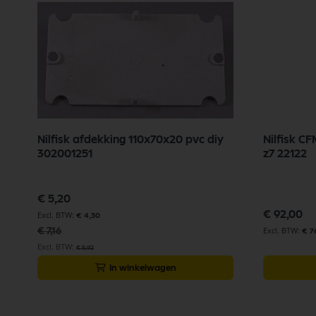
Nilfisk afdekking 110x70x20 pvc diy
Nilfisk C
302001251
z7 22122
Speciale
€ 5,20
prijs
€ 92,00
€ 4,30
€ 7,16
€ 7
€ 5,92
In winkelwagen