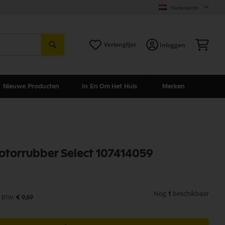
Nederlands
Zoeken
Win
Verlanglijst
Inloggen
Nieuwe Producten
In En Om Het Huis
Merken
motorrubber Select 107414059
Nog
1
beschikbaar
€ 9,69