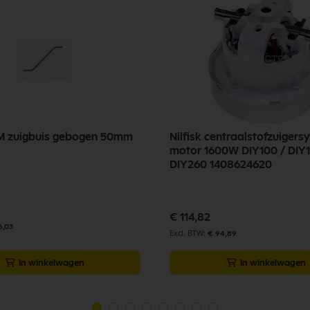
FM zuigbuis gebogen 50mm
Nilfisk centraalstofzuiger
motor 1600W DIY100 / DIY160 /
DIY260 1408624620
€ 114,82
6,03
€ 94,89
In winkelwagen
In winkelwagen