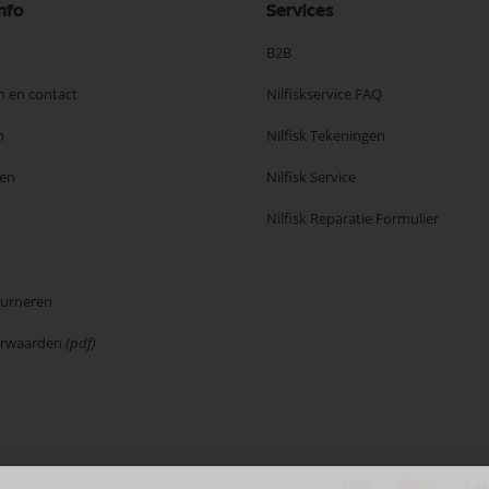
nfo
Services
B2B
n en contact
Nilfiskservice FAQ
n
Nilfisk Tekeningen
en
Nilfisk Service
Nilfisk Reparatie Formulier
ourneren
orwaarden
(pdf)