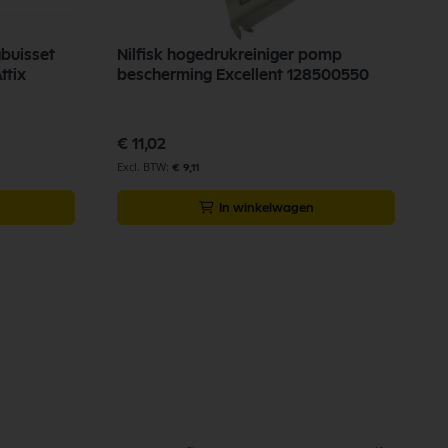
gbuisset
Nilfisk hogedrukreiniger pomp
ttix
bescherming Excellent 128500550
€ 11,02
€ 9,11
In winkelwagen