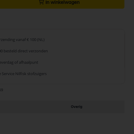
In winkelwagen
erzending
vanaf € 100 (NL)
00 besteld
direct verzonden
leverdag
of afhaalpunt
 Service
Nilfisk stofzuigers
59
Overig