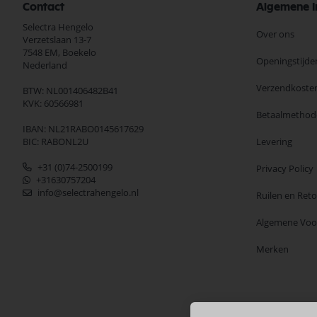
Contact
Algemene I
Selectra Hengelo
Over ons
Verzetslaan 13-7
7548 EM,
Boekelo
Openingstijde
Nederland
Verzendkoste
BTW: NL001406482B41
KVK: 60566981
Betaalmethod
IBAN: NL21RABO0145617629
BIC: RABONL2U
Levering
+31 (0)74-2500199
Privacy Policy
+31630757204
info@selectrahengelo.nl
Ruilen en Ret
Algemene Vo
Merken