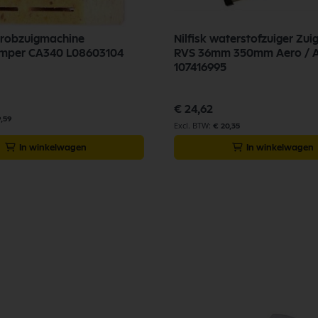
chrobzuigmachine
Nilfisk waterstofzuiger Zui
geluidsdemper CA340 L08603104
RVS 36mm 350mm Aero / A
107416995
€ 24,62
9,59
€ 20,35
In winkelwagen
In winkelwagen