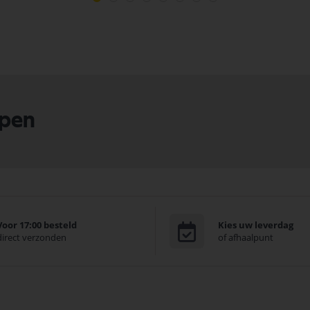
lpen
Voor 17:00 besteld
Kies uw leverdag
direct verzonden
of afhaalpunt