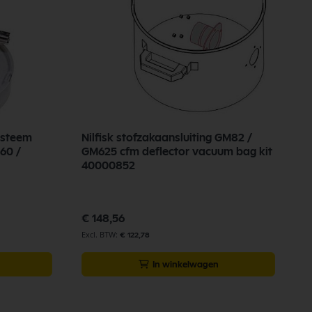
systeem
Nilfisk stofzakaansluiting GM82 /
N
GM625 cfm deflector vacuum bag kit
G
40000852
€
€ 148,56
€ 122,78
In winkelwagen