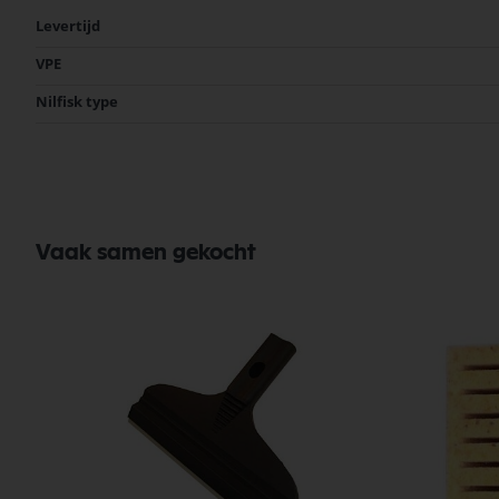
Meer
Levertijd
informatie
VPE
Nilfisk type
Vaak samen gekocht