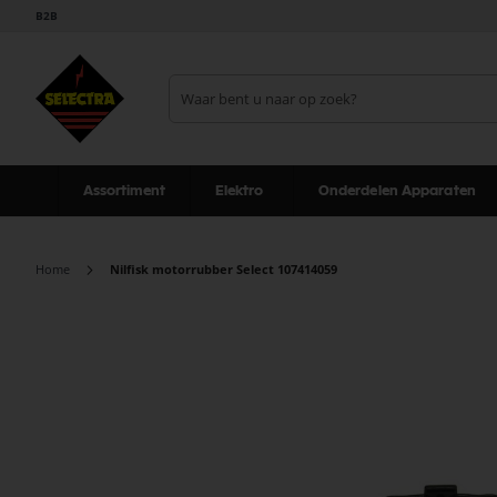
B2B
Assortiment
Elektro
Onderdelen Apparaten
Home
Nilfisk motorrubber Select 107414059
Ga
naar
het
einde
van
de
afbeeldingen-
gallerij