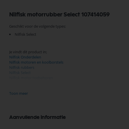
Nilfisk motorrubber Select 107414059
Geschikt voor de volgende types:
Nilfisk Select
Je vindt dit product in;
Nilfisk Onderdelen
Nilfisk motoren en koolborstels
Nilfisk rubbers
Nilfisk Select
Nilfisk motor toebehoren
Behuizing
Diverse
Toon meer
Nilfisk Onderdelen
Koop nu de Nilfisk motorrubber Select 107414059 van het merk Nilfisk
prijzen, en snelle levering. Ontdek de kwaliteit en betrouwbaarheid v
Aanvullende informatie
Bekijk meer Nilfisk Onderdelen