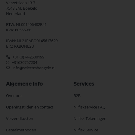
Verzetslaan 13-7
7548 EM,
Boekelo
Nederland
BTW: NL001406482B41
KVK: 60566981
IBAN: NL21RABO0145617629
BIC: RABONL2U
+31 (0)74-2500199
+31630757204
info@selectrahengelo.nl
Algemene Info
Services
Over ons
B2B
Openingstijden en contact
Nilfiskservice FAQ
Verzendkosten
Nilfisk Tekeningen
Betaalmethoden
Nilfisk Service