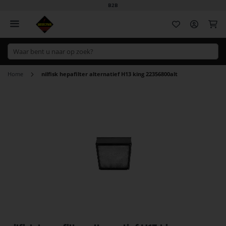
B2B
Wi
Home
nilfisk hepafilter alternatief H13 king 22356800alt
Ga
naar
het
einde
van
de
afbeeldingen-
gallerij
Ga