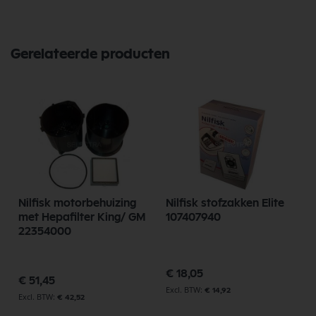
Gerelateerde producten
Nilfisk motorbehuizing
Nilfisk stofzakken Elite
met Hepafilter King/ GM
107407940
22354000
€ 18,05
€ 51,45
€ 14,92
€ 42,52