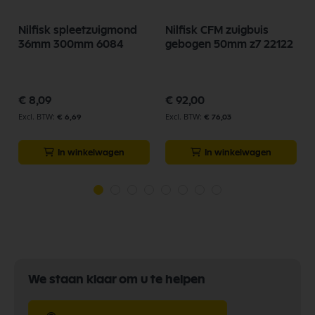
Nilfisk spleetzuigmond
Nilfisk CFM zuigbuis
36mm 300mm 6084
gebogen 50mm z7 22122
€ 8,09
€ 92,00
€ 6,69
€ 76,03
In winkelwagen
In winkelwagen
We staan klaar om u te helpen