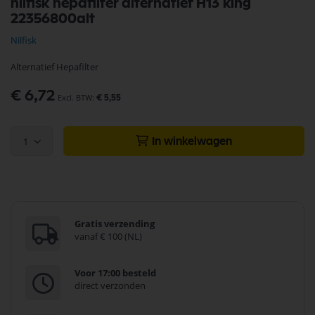
nilfisk hepafilter alternatief H13 king
naar
22356800alt
het
begin
Nilfisk
van
de
Alternatief Hepafilter
afbeeldingen-
gallerij
€ 6,72
€ 5,55
1
In winkelwagen
Gratis verzending
vanaf € 100 (NL)
Voor 17:00 besteld
direct verzonden