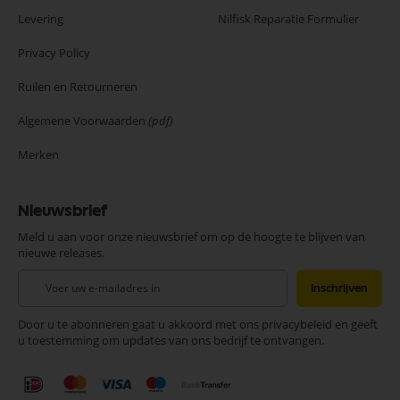
Levering
Nilfisk Reparatie Formulier
Privacy Policy
Ruilen en Retourneren
Algemene Voorwaarden
(pdf)
Merken
Nieuwsbrief
Meld u aan voor onze nieuwsbrief om op de hoogte te blijven van
nieuwe releases.
Abonneer
Inschrijven
u
op
Door u te abonneren gaat u akkoord met ons privacybeleid en geeft
onze
u toestemming om updates van ons bedrijf te ontvangen.
nieuwsbrief