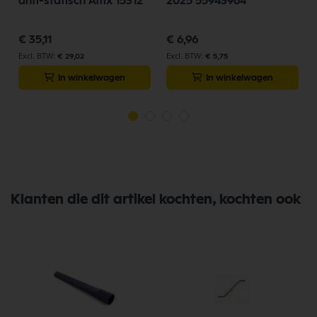
anti-statisch Attix 15312
2025 55943964
€ 35,11
€ 6,96
€ 29,02
€ 5,75
In winkelwagen
In winkelwagen
Klanten die dit artikel kochten, kochten ook