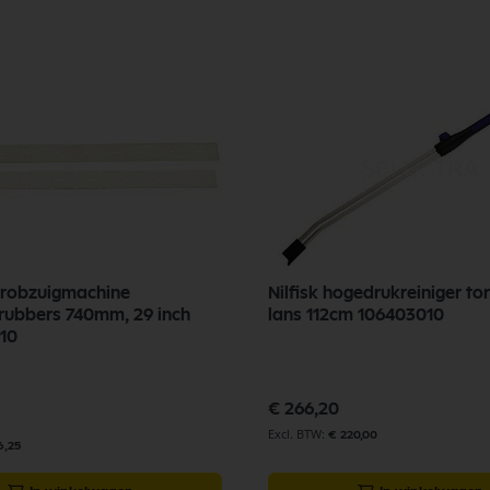
chrobzuigmachine
Nilfisk hogedrukreiniger t
ubbers 740mm, 29 inch
lans 112cm 106403010
10
€ 266,20
€ 220,00
6,25