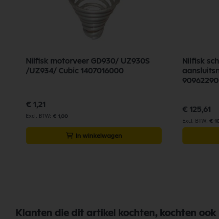
Nilfisk motorveer GD930/ UZ930S
Nilfisk s
/UZ934/ Cubic 1407016000
aansluits
9096229
€ 1,21
€ 125,61
€ 1,00
€ 1
In winkelwagen
Klanten die dit artikel kochten, kochten ook