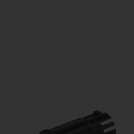
. Bij Selectra Hengelo vindt u een uitgebreid assortiment, scherpe