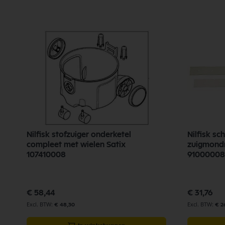
Nilfisk stofzuiger onderketel
Nilfisk s
compleet met wielen Satix
zuigmondr
107410008
91000008
€ 58,44
€ 31,76
€ 48,30
€ 2