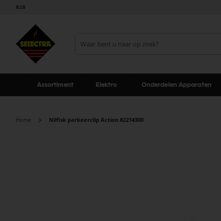
B2B
Assortiment
Elektro
Onderdelen Apparaten
Home
Nilfisk parkeerclip Action 82214300
Ga
naar
het
einde
van
de
afbeeldingen-
gallerij