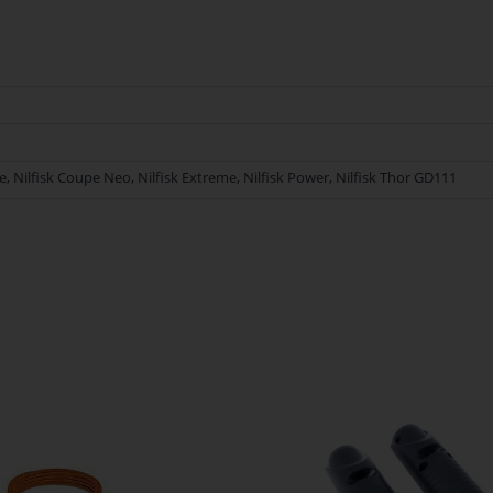
Nilfisk Onderdelen biedt hoogwaardige oplossingen voor diverse toepassingen
an Nilfisk Onderdelen vandaag nog en bestel eenvoudig online.
upe, Nilfisk Coupe Neo, Nilfisk Extreme, Nilfisk Power, Nilfisk Thor GD111