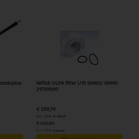
ornadoplus
Nilfisk ULPA filter U15 GM80/ GM90
N
21739000
3
Speciale
€ 239,79
prijs
€
€ 198,17
€ 320,50
€ 264,88