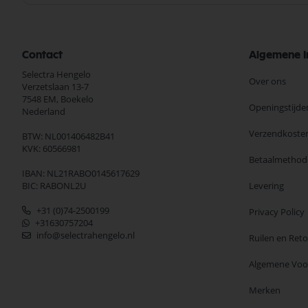
Contact
Algemene I
Selectra Hengelo
Over ons
Verzetslaan 13-7
7548 EM,
Boekelo
Openingstijde
Nederland
Verzendkoste
BTW: NL001406482B41
KVK: 60566981
Betaalmethod
IBAN: NL21RABO0145617629
BIC: RABONL2U
Levering
+31 (0)74-2500199
Privacy Policy
+31630757204
info@selectrahengelo.nl
Ruilen en Ret
Algemene Vo
Merken