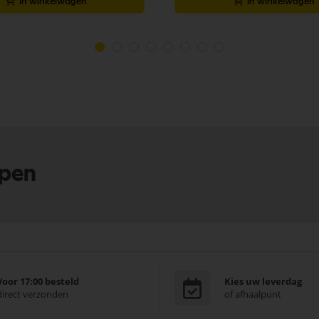
In winkelwagen
In winkelwagen
lpen
Voor 17:00 besteld
Kies uw leverdag
direct verzonden
of afhaalpunt