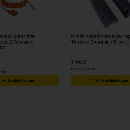
chrobzuigmachine
Nilfisk hogedrukreiniger re
noer 20M oranje
000
€ 14,06
€ 11,62
03,81
In winkelwagen
In winkelwagen