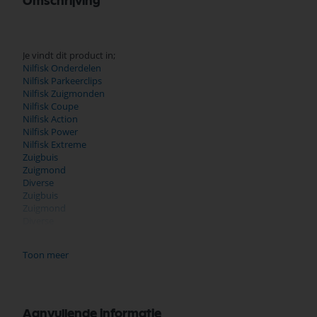
Omschrijving
Je vindt dit product in;
Nilfisk Onderdelen
Nilfisk Parkeerclips
Nilfisk Zuigmonden
Nilfisk Coupe
Nilfisk Action
Nilfisk Power
Nilfisk Extreme
Zuigbuis
Zuigmond
Diverse
Zuigbuis
Zuigmond
Diverse
Zuigbuis
Zuigmond
Toon meer
Diverse
Zuigbuis
Zuigmond
Diverse
Zuigbuis
Aanvullende informatie