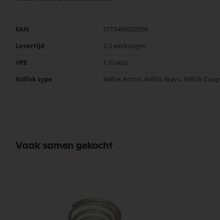
Zuigmond
Diverse
Meer
EAN
5715492032808
Nilfisk Onderdelen
informatie
Koop nu de Nilfisk parkeerclip Action 82214300 van het merk Nilfisk. 
Levertijd
2-5 werkdagen
prijzen, en snelle levering. Ontdek de kwaliteit en betrouwbaarheid v
VPE
1 stuk(s)
Bekijk meer Nilfisk Onderdelen
Nilfisk type
Nilfisk Action, Nilfisk Bravo, Nilfisk Co
Vaak samen gekocht