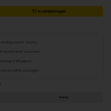
In winkelwagen
erzending
vanaf € 100 (NL)
00 besteld
direct verzonden
leverdag
of afhaalpunt
 Service
Nilfisk stofzuigers
0
Overig