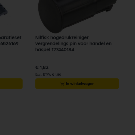
paratieset
Nilfisk hogedrukreiniger
Tornado Dynamic / P-serie 6526169
vergrendelings pin voor handel en
haspel 127440184
€ 1,82
€ 1,50
In winkelwagen