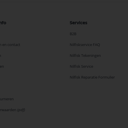
nfo
Services
B2B
n en contact
Nilfiskservice FAQ
n
Nilfisk Tekeningen
en
Nilfisk Service
Nilfisk Reparatie Formulier
ourneren
orwaarden
(pdf)