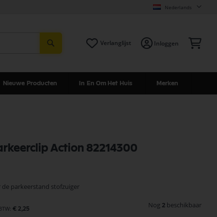
Nederlands
Zoeken
Win
Verlanglijst
Inloggen
Nieuwe Producten
In En Om Het Huis
Merken
parkeerclip Action 82214300
r de parkeerstand stofzuiger
Nog
2
beschikbaar
€ 2,25