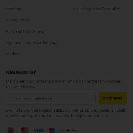
Levering
Nilfisk Reparatie Formulier
Privacy Policy
Ruilen en Retourneren
Algemene Voorwaarden
(pdf)
Merken
Nieuwsbrief
Meld u aan voor onze nieuwsbrief om op de hoogte te blijven van
nieuwe releases.
Abonneer
Inschrijven
u
op
Door u te abonneren gaat u akkoord met ons privacybeleid en geeft
onze
u toestemming om updates van ons bedrijf te ontvangen.
nieuwsbrief