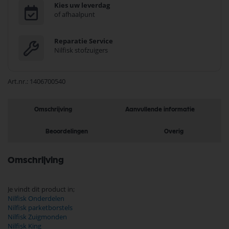
Kies uw leverdag
of afhaalpunt
Reparatie Service
Nilfisk stofzuigers
Art.nr.
1406700540
Omschrijving
Aanvullende informatie
Beoordelingen
Overig
Omschrijving
Je vindt dit product in;
Nilfisk Onderdelen
Nilfisk parketborstels
Nilfisk Zuigmonden
Nilfisk King