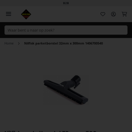
B2B
Wi
Home
Nilfisk parketborstel 32mm x 300mm 1406700540
Ga
naar
het
einde
van
de
afbeeldingen-
gallerij
Ga