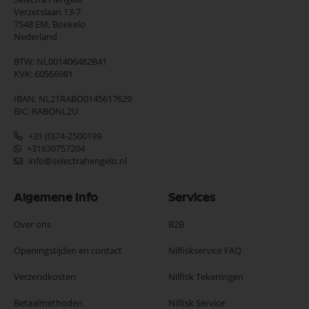
Verzetslaan 13-7
7548 EM,
Boekelo
Nederland
BTW: NL001406482B41
KVK: 60566981
IBAN: NL21RABO0145617629
BIC: RABONL2U
+31 (0)74-2500199
+31630757204
info@selectrahengelo.nl
Algemene Info
Services
Over ons
B2B
Openingstijden en contact
Nilfiskservice FAQ
Verzendkosten
Nilfisk Tekeningen
Betaalmethoden
Nilfisk Service