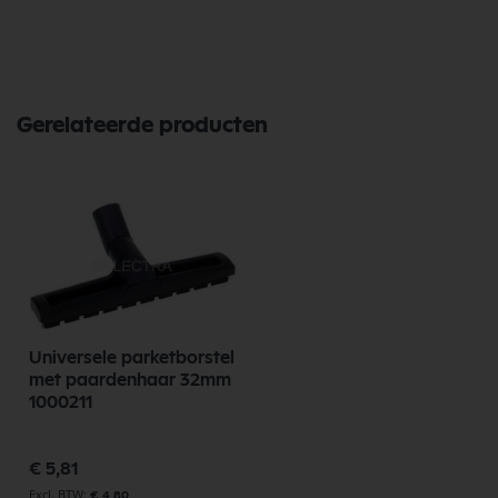
assortiment, scherpe prijzen, en snelle levering. Ontdek de kwaliteit en
betrouwbaarheid van Nilfisk Onderdelen vandaag nog en bestel
eenvoudig online.
Bekijk meer Nilfisk Onderdelen
Gerelateerde producten
Universele parketborstel
met paardenhaar 32mm
1000211
€ 5,81
€ 4,80