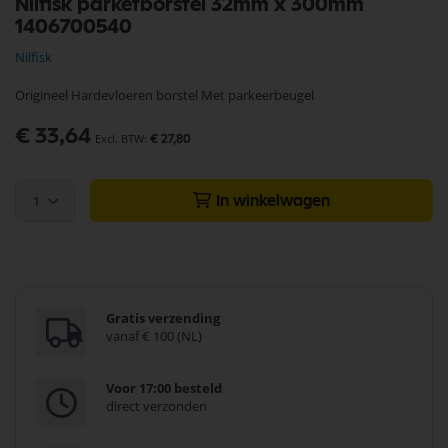
Nilfisk parketborstel 32mm x 300mm
naar
1406700540
het
begin
Nilfisk
van
de
Origineel Hardevloeren borstel Met parkeerbeugel
afbeeldingen-
gallerij
€ 33,64
€ 27,80
1
In winkelwagen
Gratis verzending
vanaf € 100 (NL)
Voor 17:00 besteld
direct verzonden