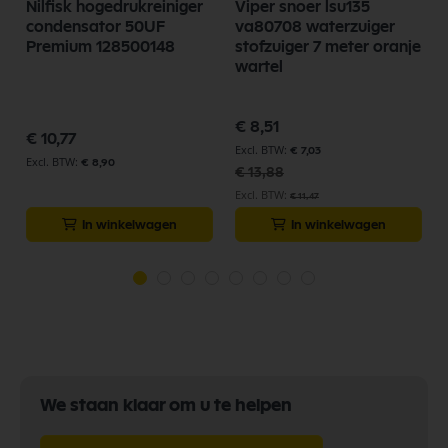
Nilfisk hogedrukreiniger
Viper snoer lsu135
condensator 50UF
va80708 waterzuiger
Premium 128500148
stofzuiger 7 meter oranje
wartel
p
Speciale
€ 8,51
prijs
€ 10,77
€ 7,03
€ 8,90
€ 13,88
€ 11,47
In winkelwagen
In winkelwagen
We staan klaar om u te helpen