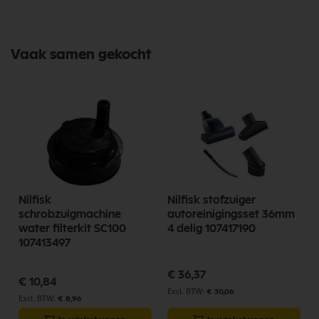
Vaak samen gekocht
Nilfisk
Nilfisk stofzuiger
schrobzuigmachine
autoreinigingsset 36mm
water filterkit SC100
4 delig 107417190
107413497
€ 36,37
€ 10,84
€ 30,06
€ 8,96