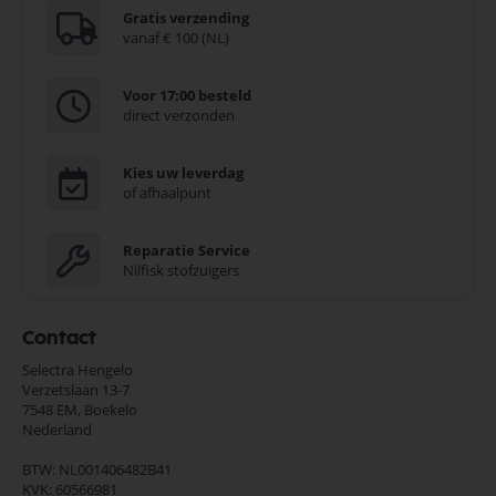
Gratis verzending
vanaf € 100 (NL)
Voor 17:00 besteld
direct verzonden
Kies uw leverdag
of afhaalpunt
Reparatie Service
Nilfisk stofzuigers
Contact
Selectra Hengelo
Verzetslaan 13-7
7548 EM,
Boekelo
Nederland
BTW: NL001406482B41
KVK: 60566981