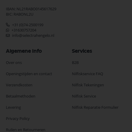
IBAN: NL21RABO0145617629
BIC: RABONL2U
+31 (0)74-2500199
+31630757204
info@selectrahengelo.nl
Algemene Info
Services
Over ons
B2B
Openingstijden en contact
Nilfiskservice FAQ
Verzendkosten
Nilfisk Tekeningen
Betaalmethoden
Nilfisk Service
Levering
Nilfisk Reparatie Formulier
Privacy Policy
Ruilen en Retourneren