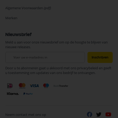
Algemene Voorwaarden
(pdf)
Merken
Nieuwsbrief
Meld u aan voor onze nieuwsbrief om op de hoogte te blijven van
nieuwe releases.
Abonneer
Inschrijven
u
op
Door u te abonneren gaat u akkoord met ons privacybeleid en geeft
onze
u toestemming om updates van ons bedrijf te ontvangen.
nieuwsbrief
Neem contact met ons op