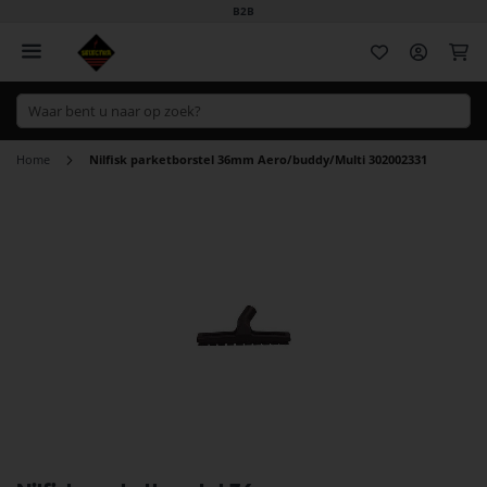
B2B
Wi
Home
Nilfisk parketborstel 36mm Aero/buddy/Multi 302002331
Ga
naar
het
einde
van
de
afbeeldingen-
gallerij
Ga