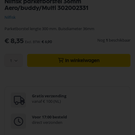
Nilfisk parketborstel 36mm
naar
Aero/buddy/Multi 302002331
het
begin
Nilfisk
van
de
Parketborstel lengte 300 mm. Buisdiameter 36mm
afbeeldingen-
gallerij
Nog
1
beschikbaar
€ 8,35
€ 6,90
1
In winkelwagen
Gratis verzending
vanaf € 100 (NL)
Voor 17:00 besteld
direct verzonden