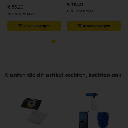
p
€ 110,21
€ 53,20
€ 91,08
€ 43,97
In winkelwagen
In winkelwagen
Klanten die dit artikel kochten, kochten ook