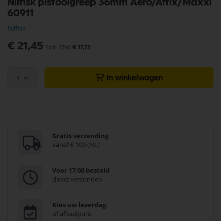
Nilfisk pistoolgreep 36mm Aero/Attix/Maxxi
naar
60911
het
begin
Nilfisk
van
de
€ 21,45
€ 17,73
afbeeldingen-
gallerij
1
In winkelwagen
Gratis verzending
vanaf € 100 (NL)
Voor 17:00 besteld
direct verzonden
Kies uw leverdag
of afhaalpunt