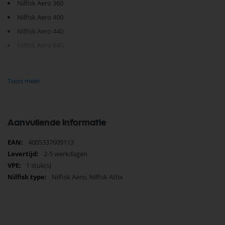
Nilfisk Aero 360
Nilfisk Aero 400
Nilfisk Aero 440
Nilfisk Aero 840
Nilfisk Attix 350
Nilfisk Attix 360
Toon meer
Nilfisk centix 60
Nilfisk Maxxi WD3
Nilfisk Maxxi WD7
Aanvullende informatie
Je vindt dit product in;
Meer
4005337609113
Nilfisk Onderdelen
informatie
2-5 werkdagen
Nilfisk pistoolgrepen
Nilfisk pistoolgrepen en onderdelen
1 stuk(s)
Nilfisk Nat-Droogzuigers onderdelen
Nilfisk Aero, Nilfisk Attix
Pistoolgreep
Nilfisk Attix
Nilfisk Aero
Pistoolgreep
Pistoolgreep