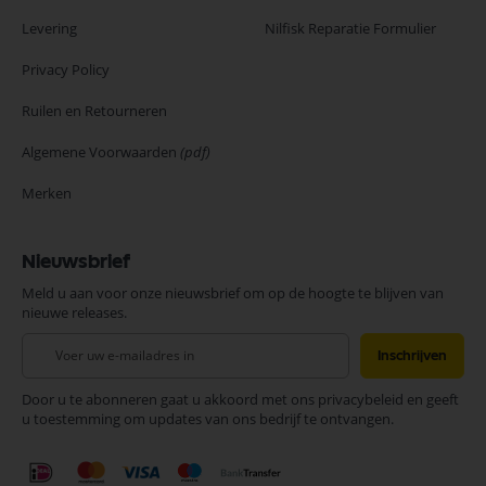
Levering
Nilfisk Reparatie Formulier
Privacy Policy
Ruilen en Retourneren
Algemene Voorwaarden
(pdf)
Merken
Nieuwsbrief
Meld u aan voor onze nieuwsbrief om op de hoogte te blijven van
nieuwe releases.
Abonneer
Inschrijven
u
op
Door u te abonneren gaat u akkoord met ons privacybeleid en geeft
onze
u toestemming om updates van ons bedrijf te ontvangen.
nieuwsbrief