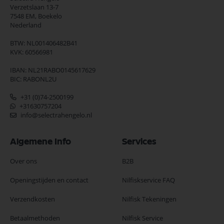
Verzetslaan 13-7
7548 EM,
Boekelo
Nederland
BTW: NL001406482B41
KVK: 60566981
IBAN: NL21RABO0145617629
BIC: RABONL2U
+31 (0)74-2500199
+31630757204
info@selectrahengelo.nl
Algemene Info
Services
Over ons
B2B
Openingstijden en contact
Nilfiskservice FAQ
Verzendkosten
Nilfisk Tekeningen
Betaalmethoden
Nilfisk Service