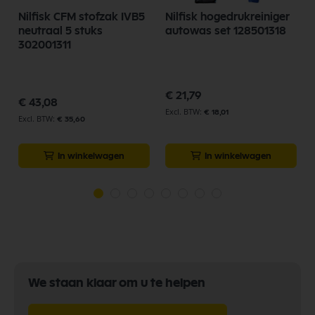
r
Nilfisk CFM stofzak IVB5
Nilfisk hogedrukreiniger
neutraal 5 stuks
autowas set 128501318
302001311
p
€ 21,79
€ 43,08
€ 18,01
€ 35,60
In winkelwagen
In winkelwagen
We staan klaar om u te helpen