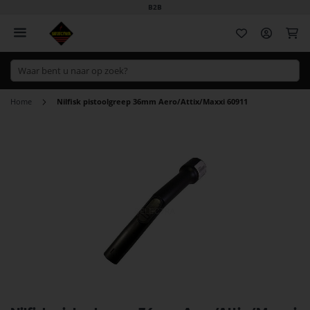
B2B
Wi
Home
Nilfisk pistoolgreep 36mm Aero/Attix/Maxxi 60911
Ga
naar
het
einde
van
de
afbeeldingen-
gallerij
Ga