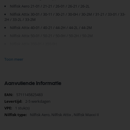
Nilfisk Aero 21-01 / 21-21 / 26-01 / 26-21 / 26-2L
Nilfisk Attix 30-01 / 30-11 / 30-21 / 30-0H / 30-2M / 31-21 / 33-01 / 33-
2H / 33-2L / 33-2M
Nilfisk Attix 40-01 / 40-21 / 44-2H / 44-2L / 44-2M
Nilfisk Attix 50-01 / 50-21 / 50-0H / 50-2H / 50-2M
Nilfisk Attix 350-01 / 350-0H
Nilfisk Attix 360-01 / 360-11 / 360-21 / 360-0H / 360-2H / 360-2M
Toon meer
Nilfisk Attix 550-01 / 550-11 / 550-21 / 550-0H / 550-2H / 550-2M
Nilfisk Attix 260-21 / 560-31 / 560-2H / 560-2M
Nilfisk Attix 590-21
Aanvullende informatie
Nilfisk Attix 751-11 / 751-21 / 751-61 / 751-71 / 751-0H / 751-2M
Nilfisk Attix 761-21 / 761-2H / 761-2M
Meer
5711145825483
informatie
Nilfisk Attix 763-21 / 763-2M
2-5 werkdagen
1 stuk(s)
Nilfisk Attix 791-01 / 791-21
Nilfisk Aero, Nilfisk Attix , Nilfisk Maxxi II
Nilfisk Attix 965-21 / 965-0H / 965-2H
Nilfisk Dynamic 440-840