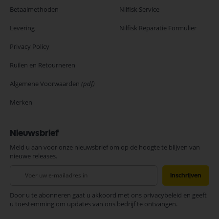
Betaalmethoden
Nilfisk Service
Levering
Nilfisk Reparatie Formulier
Privacy Policy
Ruilen en Retourneren
Algemene Voorwaarden
(pdf)
Merken
Nieuwsbrief
Meld u aan voor onze nieuwsbrief om op de hoogte te blijven van
nieuwe releases.
Abonneer
Inschrijven
u
op
Door u te abonneren gaat u akkoord met ons privacybeleid en geeft
onze
u toestemming om updates van ons bedrijf te ontvangen.
nieuwsbrief