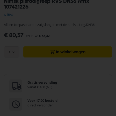
Nilfisk pistoolgreep RVS DN36 Attix
naar
107421226
het
begin
Nilfisk
van
de
Alleen toepasbaar op zuigslangen met de snelsluiting.DN36
afbeeldingen-
gallerij
€ 80,37
€ 66,42
1
In winkelwagen
Gratis verzending
vanaf € 100 (NL)
Voor 17:00 besteld
direct verzonden