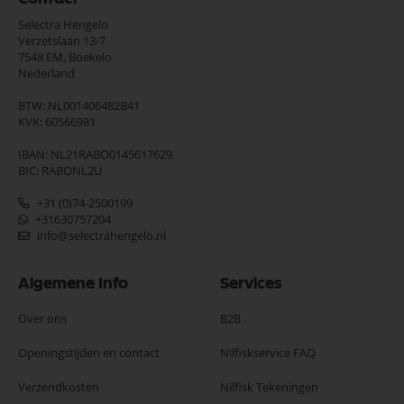
Selectra Hengelo
Verzetslaan 13-7
7548 EM,
Boekelo
Nederland
BTW: NL001406482B41
KVK: 60566981
IBAN: NL21RABO0145617629
BIC: RABONL2U
+31 (0)74-2500199
+31630757204
info@selectrahengelo.nl
Algemene Info
Services
Over ons
B2B
Openingstijden en contact
Nilfiskservice FAQ
Verzendkosten
Nilfisk Tekeningen