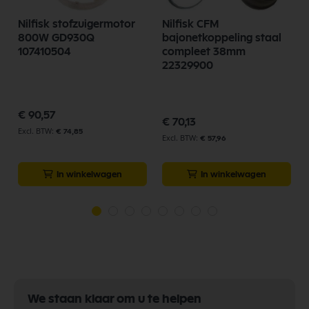
Nilfisk stofzuigermotor
Nilfisk CFM
800W GD930Q
bajonetkoppeling staal
107410504
compleet 38mm
22329900
€ 90,57
€ 70,13
€ 74,85
€ 57,96
In winkelwagen
In winkelwagen
We staan klaar om u te helpen