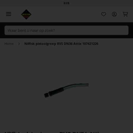
B2B
Wi
Home
Nilfisk pistoolgreep RVS DN36 Attix 107421226
Ga
naar
het
einde
van
de
afbeeldingen-
gallerij
Ga