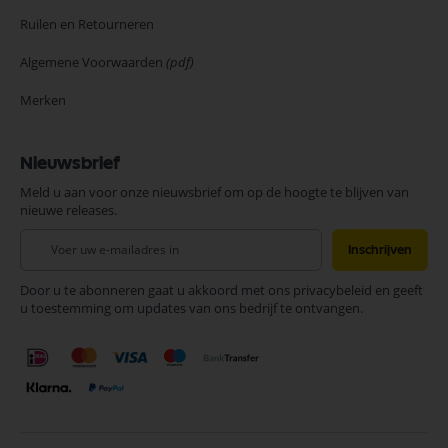
Ruilen en Retourneren
Algemene Voorwaarden
(pdf)
Merken
Nieuwsbrief
Meld u aan voor onze nieuwsbrief om op de hoogte te blijven van
nieuwe releases.
Abonneer
Inschrijven
u
op
Door u te abonneren gaat u akkoord met ons privacybeleid en geeft
onze
u toestemming om updates van ons bedrijf te ontvangen.
nieuwsbrief