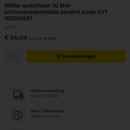
Ga
Nilfisk quickfresh 10 liter
naar
schoonmaakmiddel alcohol basis SV1
het
begin
105301657
van
Nilfisk
de
afbeeldingen-
€ 56,04
gallerij
€ 46,31
1
In winkelwagen
Gratis verzending
vanaf € 100 (NL)
Voor 17:00 besteld
direct verzonden