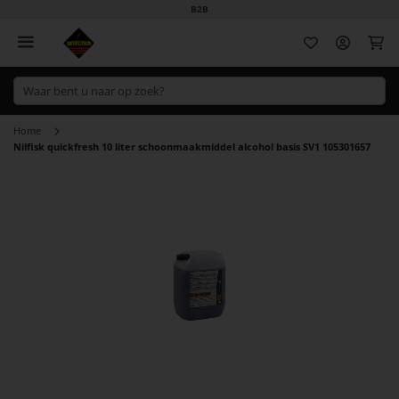
B2B
Wi
Home
Nilfisk quickfresh 10 liter schoonmaakmiddel alcohol basis SV1 105301657
Ga
naar
het
einde
van
de
afbeeldingen-
gallerij