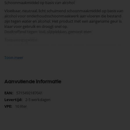
Schoonmaakmiddel op basis van alcohol
Vloeibaar, neutraal, licht schuimend schoonmaakmiddel op basis van
alcohol voor onderhoudsschoonmaakwerk aan vloeren die bestand
zijn tegen water en alcohol. Het product met een aangename geur is
klaar voor gebruik en droogt snel op.
Doeltreffend tegen: Vuil, slijtplekken, gemorst eten
Toepassingsgebied:
• Op vloerbedekking zoals pvc, linoleum, steen, laminaat, marmer en
polyurethaan
voor onderhoudsschoonmaakbeurten voor ”spot-cleaning” of voor
Toon meer
het schoonmaakprogramma.
• Kantines of cafetaria's
• Kantoorgebouwen
• Openbare instellingen (vb. musea, bibliotheken, scholen…).
Aanvullende informatie
Productvoordelen:
• Krachtige schoonmaakwerking op vervuilde oppervlakken en als u
Meer
5715492187041
het regelmatig gebruikt, stelt het de behoefte aan
informatie
2-5 werkdagen
“diepgaande reiniging” van harde vloeroppervlakken uit.
• Economisch in gebruik want het is doeltreffend in erg kleine
10 liter
concentraties.
• Milieuvriendelijk omwille van de hoge mate van bioafbreekbaarheid
en de aangename geur.
• Verbetert het uitzicht van vloeren waarop het werd gebruikt