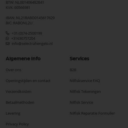
BTW: NL001406482B41
KVK: 60566981
IBAN: NL21RABO0145617629
BIC: RABONL2U
+31 (0)74-2500199
+31630757204
info@selectrahengelo.nl
Algemene Info
Services
Over ons
B2B
Openingstijden en contact
Nilfiskservice FAQ
Verzendkosten
Nilfisk Tekeningen
Betaalmethoden
Nilfisk Service
Levering
Nilfisk Reparatie Formulier
Privacy Policy