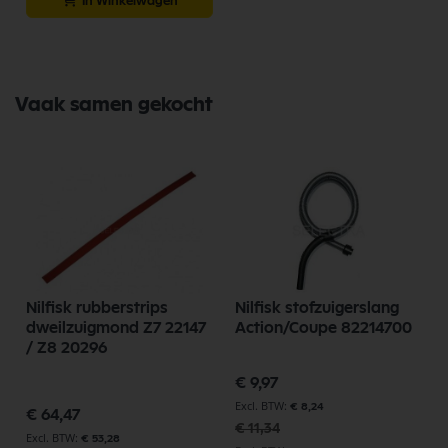
In Winkelwagen
Vaak samen gekocht
Nilfisk rubberstrips
Nilfisk stofzuigerslang
dweilzuigmond Z7 22147
Action/Coupe 82214700
/ Z8 20296
Speciale
€ 9,97
prijs
€ 8,24
€ 64,47
€ 11,34
€ 53,28