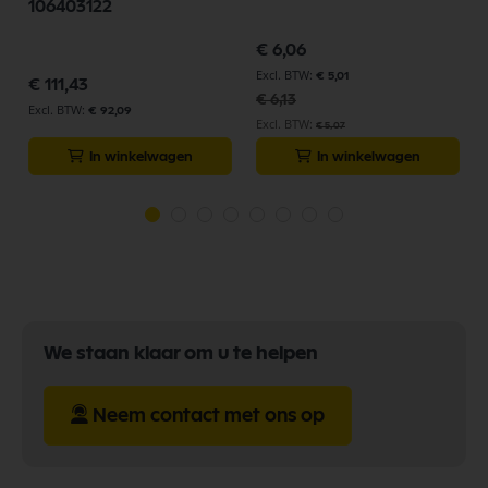
106403122
Speciale
€ 6,06
prijs
€ 5,01
€ 111,43
€ 6,13
€ 92,09
€ 5,07
In winkelwagen
In winkelwagen
We staan klaar om u te helpen
Neem contact met ons op