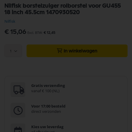
Ga
Nilfisk borstelzuiger rolborstel voor GU455
naar
18 inch 45.5cm 1470930520
het
begin
Nilfisk
van
de
€ 15,06
€ 12,45
afbeeldingen-
gallerij
1
In winkelwagen
Gratis verzending
vanaf € 100 (NL)
Voor 17:00 besteld
direct verzonden
Kies uw leverdag