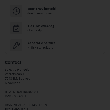
Voor 17:00 besteld
direct verzonden
Kies uw leverdag
of afhaalpunt
Reparatie Service
Nilfisk stofzuigers
Contact
Selectra Hengelo
Verzetslaan 13-7
7548 EM,
Boekelo
Nederland
BTW: NL001406482B41
KVK: 60566981
IBAN: NL21RABO0145617629
BIC: RABONL2U