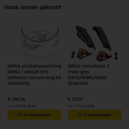
Vaak samen gekocht
Nilfisk stofzakaansluiting
Nilfisk motorklem 2
GM82 / GM625 cfm
stuks grijs
deflector vacuum bag kit
GA70/GM80/GS80
40000852
22142400
€ 148,56
€ 33,07
€ 122,78
€ 27,33
In winkelwagen
In winkelwagen