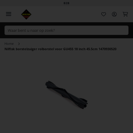
B2B
Wi
Home
Nilfisk borstelzuiger rolborstel voor GU455 18 inch 45.5cm 1470930520
Ga
naar
het
einde
van
de
afbeeldingen-
gallerij