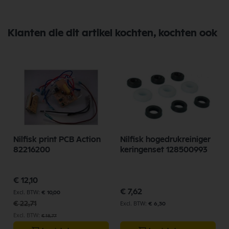
Klanten die dit artikel kochten, kochten ook
Nilfisk print PCB Action
Nilfisk hogedrukreiniger
82216200
keringenset 128500993
Speciale
€ 12,10
prijs
€ 7,62
€ 10,00
€ 22,71
€ 6,30
€ 18,77