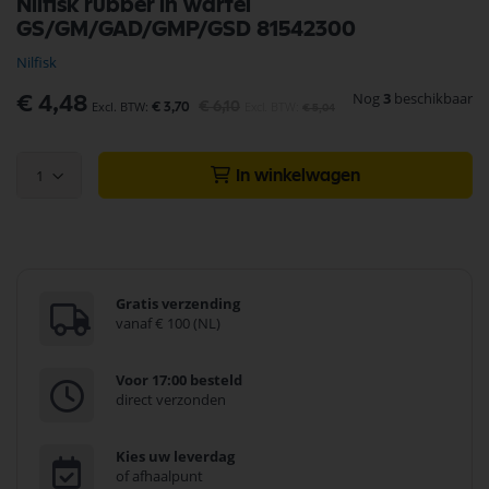
Nilfisk rubber in wartel
naar
GS/GM/GAD/GMP/GSD 81542300
het
begin
Nilfisk
van
de
Nog
3
beschikbaar
Speciale
€ 4,48
€ 6,10
afbeeldingen-
€ 3,70
€ 5,04
prijs
gallerij
1
In winkelwagen
Gratis verzending
vanaf € 100 (NL)
Voor 17:00 besteld
direct verzonden
Kies uw leverdag
of afhaalpunt