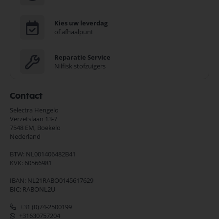
Kies uw leverdag
of afhaalpunt
Reparatie Service
Nilfisk stofzuigers
Contact
Selectra Hengelo
Verzetslaan 13-7
7548 EM,
Boekelo
Nederland
BTW: NL001406482B41
KVK: 60566981
IBAN: NL21RABO0145617629
BIC: RABONL2U
+31 (0)74-2500199
+31630757204