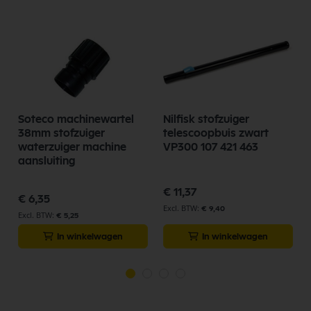
Soteco machinewartel
Nilfisk stofzuiger
38mm stofzuiger
telescoopbuis zwart
waterzuiger machine
VP300 107 421 463
aansluiting
€ 11,37
€ 6,35
€ 9,40
€ 5,25
In winkelwagen
In winkelwagen