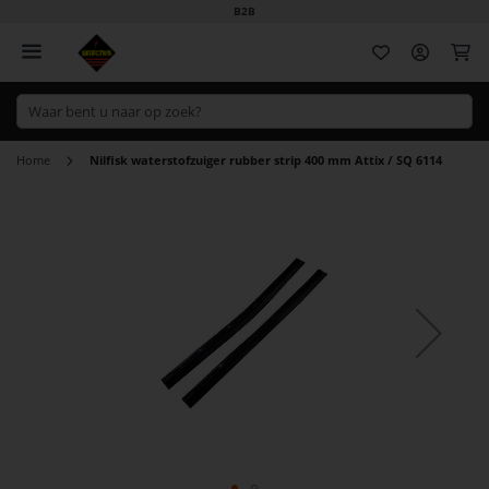
B2B
Wi
Home
Nilfisk waterstofzuiger rubber strip 400 mm Attix / SQ 6114
Ga
naar
het
einde
van
de
afbeeldingen-
gallerij