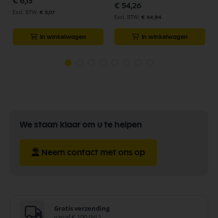
€ 6,13
€ 54,26
€ 5,07
€ 44,84
In winkelwagen
In winkelwagen
We staan klaar om u te helpen
Neem contact met ons op
Gratis verzending
vanaf € 100 (NL)