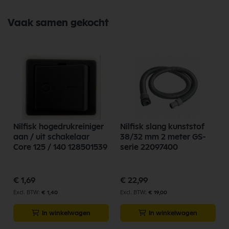
Vaak samen gekocht
Nilfisk hogedrukreiniger
Nilfisk slang kunststof
aan / uit schakelaar
38/32 mm 2 meter GS-
Core 125 / 140 128501539
serie 22097400
€ 1,69
€ 22,99
€ 1,40
€ 19,00
In winkelwagen
In winkelwagen