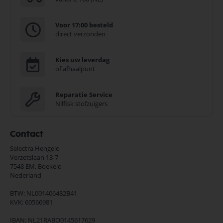
Voor 17:00 besteld
direct verzonden
Kies uw leverdag
of afhaalpunt
Reparatie Service
Nilfisk stofzuigers
Contact
Selectra Hengelo
Verzetslaan 13-7
7548 EM,
Boekelo
Nederland
BTW: NL001406482B41
KVK: 60566981
IBAN: NL21RABO0145617629