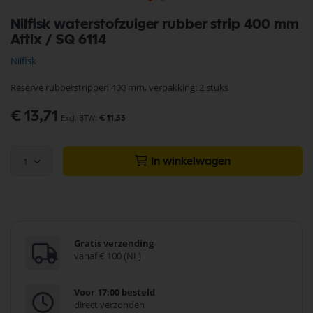
Ga
Nilfisk waterstofzuiger rubber strip 400 mm
naar
Attix / SQ 6114
het
begin
Nilfisk
van
de
Reserve rubberstrippen 400 mm. verpakking: 2 stuks
afbeeldingen-
gallerij
€ 13,71
€ 11,33
1
In winkelwagen
Gratis verzending
vanaf € 100 (NL)
Voor 17:00 besteld
direct verzonden