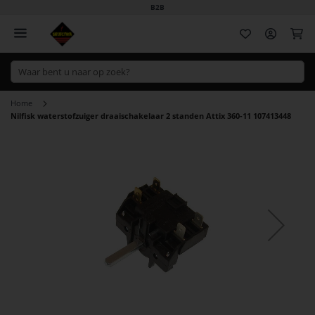
B2B
Wi
Home
Nilfisk waterstofzuiger draaischakelaar 2 standen Attix 360-11 107413448
Ga
naar
het
einde
van
de
afbeeldingen-
gallerij