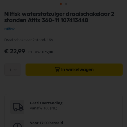
Ga
Nilfisk waterstofzuiger draaischakelaar 2
naar
standen Attix 360-11 107413448
het
begin
Nilfisk
van
de
Draai schakelaar 2 stand. 16A
afbeeldingen-
gallerij
€ 22,99
€ 19,00
1
In winkelwagen
Gratis verzending
vanaf € 100 (NL)
Voor 17:00 besteld