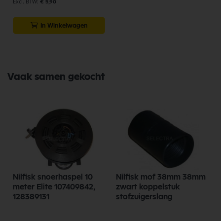
€ 5,90
In Winkelwagen
Vaak samen gekocht
Nilfisk snoerhaspel 10
Nilfisk mof 38mm 38mm
meter Elite 107409842,
zwart koppelstuk
128389131
stofzuigerslang