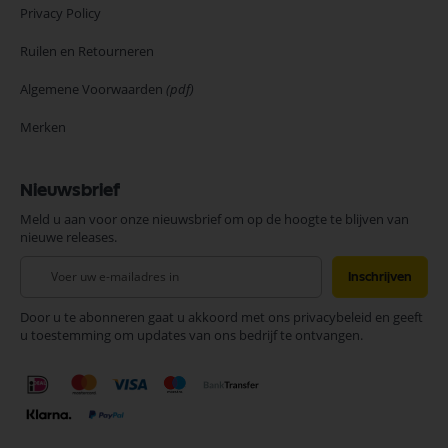
Privacy Policy
Ruilen en Retourneren
Algemene Voorwaarden
(pdf)
Merken
Nieuwsbrief
Meld u aan voor onze nieuwsbrief om op de hoogte te blijven van
nieuwe releases.
Abonneer
Inschrijven
u
op
Door u te abonneren gaat u akkoord met ons privacybeleid en geeft
onze
u toestemming om updates van ons bedrijf te ontvangen.
nieuwsbrief