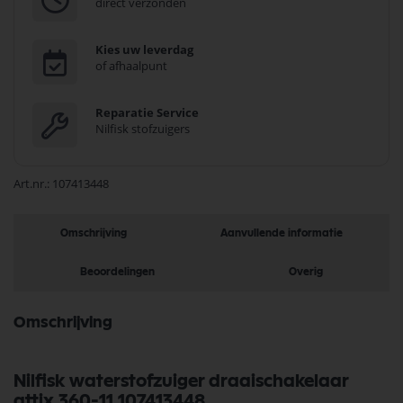
direct verzonden
Kies uw leverdag
of afhaalpunt
Reparatie Service
Nilfisk stofzuigers
Art.nr.
107413448
Omschrijving
Aanvullende informatie
Beoordelingen
Overig
Omschrijving
Nilfisk waterstofzuiger draaischakelaar
attix 360-11 107413448