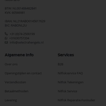
BTW: NL001406482B41
KVK: 60566981
IBAN: NL21RABO0145617629
BIC: RABONL2U
+31 (0)74-2500199
+31630757204
info@selectrahengelo.nl
Algemene Info
Services
Over ons
B2B
Openingstijden en contact
Nilfiskservice FAQ
Verzendkosten
Nilfisk Tekeningen
Betaalmethoden
Nilfisk Service
Levering
Nilfisk Reparatie Formulier