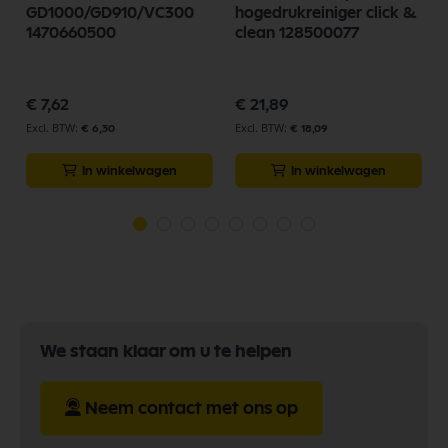
GD1000/GD910/VC300
hogedrukreiniger click &
1470660500
clean 128500077
p
€ 7,62
€ 21,89
€ 6,30
€ 18,09
In winkelwagen
In winkelwagen
We staan klaar om u te helpen
Neem contact met ons op