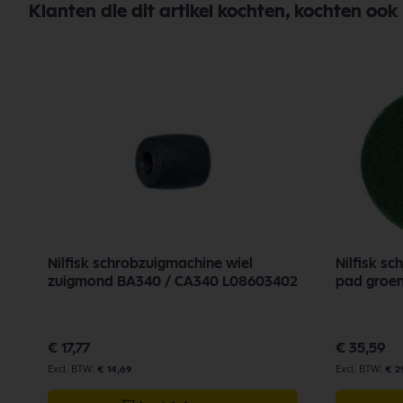
Klanten die dit artikel kochten, kochten ook
Nilfisk schrobzuigmachine wiel
Nilfisk s
c
zuigmond BA340 / CA340 L08603402
pad groen
€ 17,77
€ 35,59
€ 14,69
€ 2