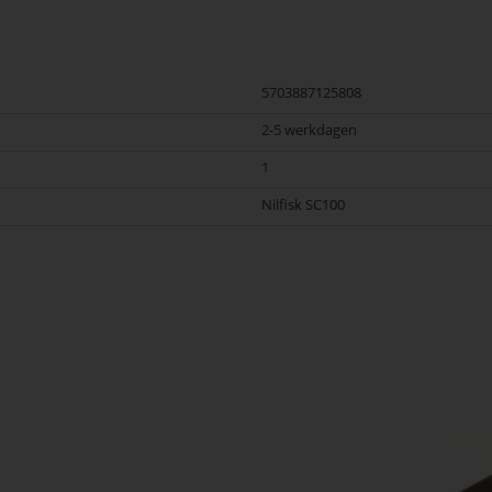
5703887125808
2-5 werkdagen
1
Nilfisk SC100