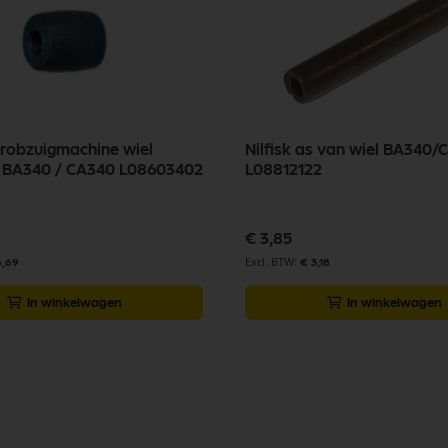
chrobzuigmachine wiel
Nilfisk as van wiel BA340/
zuigmond BA340 / CA340 L08603402
L08812122
€ 3,85
4,69
€ 3,18
In winkelwagen
In winkelwagen