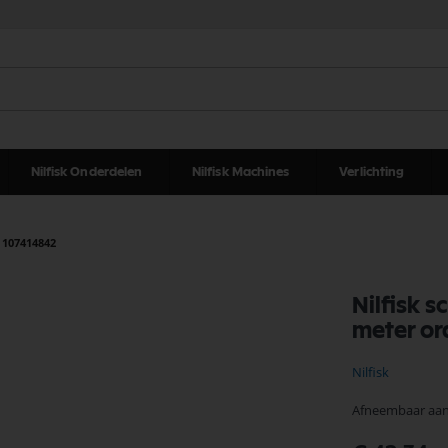
Nilfisk Onderdelen
Nilfisk Machines
Verlichting
 107414842
Nilfisk 
meter or
Nilfisk
Afneembaar aans