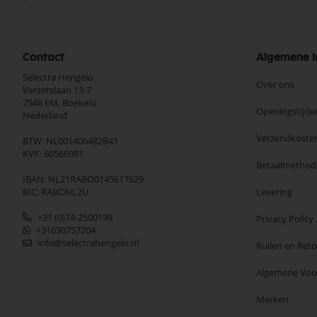
Contact
Algemene I
Selectra Hengelo
Over ons
Verzetslaan 13-7
7548 EM,
Boekelo
Openingstijde
Nederland
Verzendkoste
BTW: NL001406482B41
KVK: 60566981
Betaalmethod
IBAN: NL21RABO0145617629
BIC: RABONL2U
Levering
+31 (0)74-2500199
Privacy Policy
+31630757204
info@selectrahengelo.nl
Ruilen en Ret
Algemene Vo
Merken