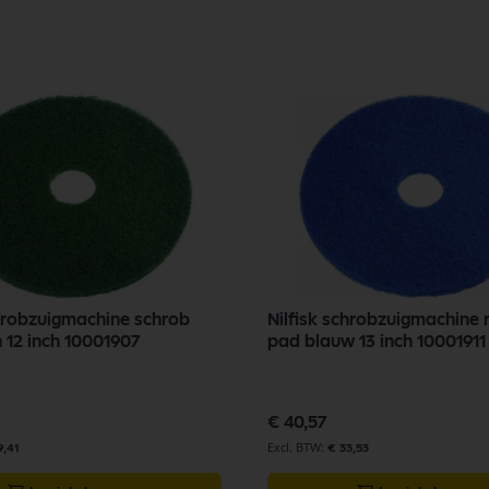
chrobzuigmachine schrob
Nilfisk schrobzuigmachine r
 12 inch 10001907
pad blauw 13 inch 10001911
€ 40,57
9,41
€ 33,53