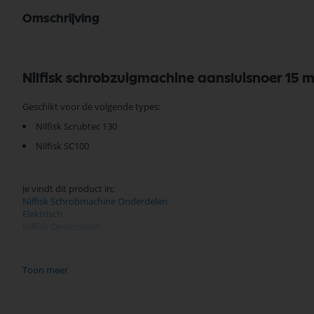
Omschrijving
Nilfisk schrobzuigmachine aansluisnoer 15 
Geschikt voor de volgende types:
Nilfisk Scrubtec 130
Nilfisk SC100
Je vindt dit product in;
Nilfisk Schrobmachine Onderdelen
Elektrisch
Nilfisk Onderdelen
Zoeken op type Nilfisk vloerreiniger
Nilfisk Onderdelen
Toon meer
Koop nu de Nilfisk schrobzuigmachine aansluitsnoer 15 meter oranje S
een uitgebreid assortiment, scherpe prijzen, en snelle levering. Ontd