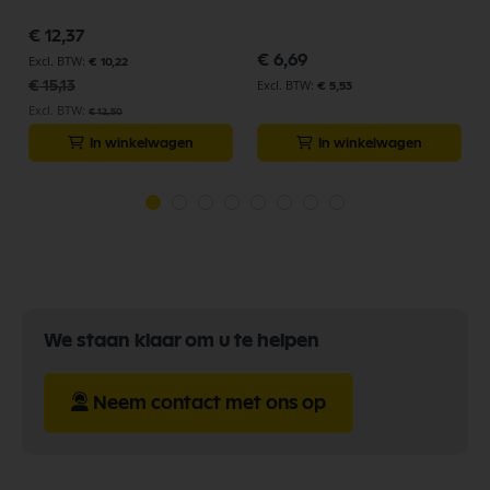
Speciale
€ 12,37
prijs
€ 6,69
€ 10,22
€ 15,13
€ 5,53
€ 12,50
In winkelwagen
In winkelwagen
We staan klaar om u te helpen
Neem contact met ons op