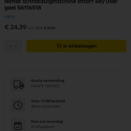
Nilfisk schrobzuigmachine smart key user
naar
geel 56116518
het
begin
Nilfisk
van
de
€ 24,39
€ 20,16
afbeeldingen-
gallerij
1
In winkelwagen
Gratis verzending
vanaf € 100 (NL)
Voor 17:00 besteld
direct verzonden
Kies uw leverdag
of afhaalpunt