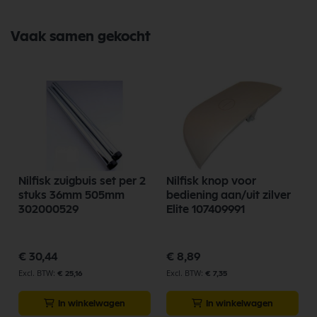
Vaak samen gekocht
Nilfisk zuigbuis set per 2
Nilfisk knop voor
stuks 36mm 505mm
bediening aan/uit zilver
302000529
Elite 107409991
p
€ 30,44
€ 8,89
€ 25,16
€ 7,35
In winkelwagen
In winkelwagen