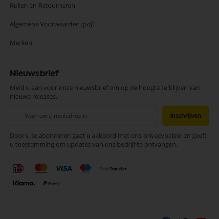
Ruilen en Retourneren
Algemene Voorwaarden
(pdf)
Merken
Nieuwsbrief
Meld u aan voor onze nieuwsbrief om op de hoogte te blijven van
nieuwe releases.
Abonneer
Inschrijven
u
op
Door u te abonneren gaat u akkoord met ons privacybeleid en geeft
onze
u toestemming om updates van ons bedrijf te ontvangen.
nieuwsbrief