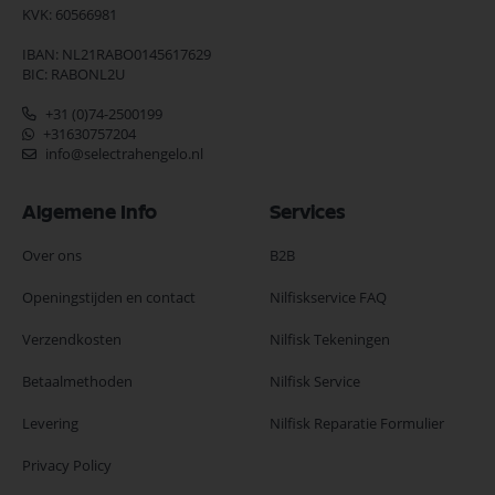
KVK: 60566981
IBAN: NL21RABO0145617629
BIC: RABONL2U
+31 (0)74-2500199
+31630757204
info@selectrahengelo.nl
Algemene Info
Services
Over ons
B2B
Openingstijden en contact
Nilfiskservice FAQ
Verzendkosten
Nilfisk Tekeningen
Betaalmethoden
Nilfisk Service
Levering
Nilfisk Reparatie Formulier
Privacy Policy