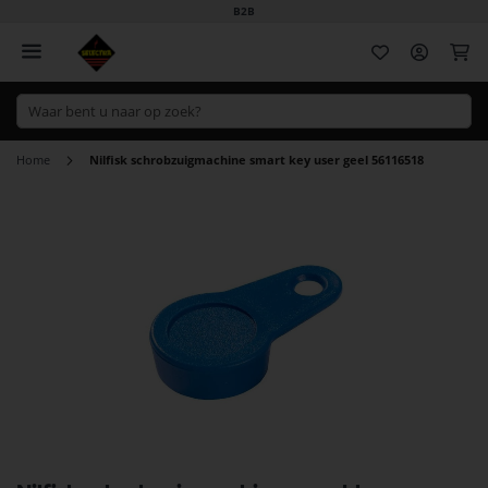
B2B
Wi
Home
Nilfisk schrobzuigmachine smart key user geel 56116518
Ga
naar
het
einde
van
de
afbeeldingen-
gallerij
Ga