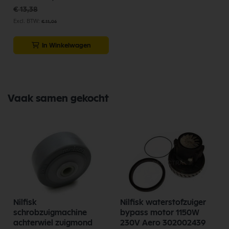
€ 13,38
€ 11,06
In Winkelwagen
Vaak samen gekocht
Nilfisk
Nilfisk waterstofzuiger
schrobzuigmachine
bypass motor 1150W
achterwiel zuigmond
230V Aero 302002439