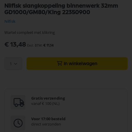
Ga
Nilfisk slangkoppeling binnenwerk 32mm
naar
GD1000/GM80/King 22350900
het
begin
Nilfisk
van
de
Wartel compleet met klikring
afbeeldingen-
gallerij
€ 13,48
€ 11,14
1
In winkelwagen
Gratis verzending
vanaf € 100 (NL)
Voor 17:00 besteld
direct verzonden