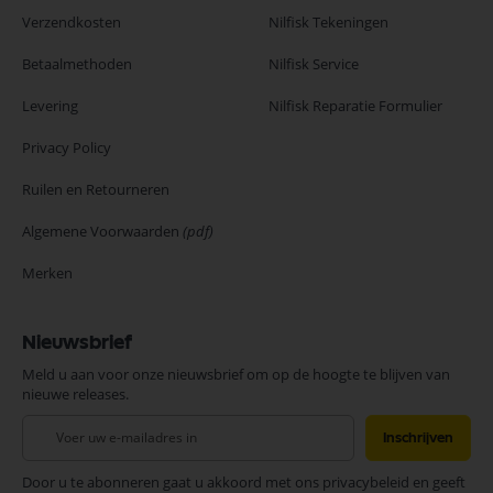
Verzendkosten
Nilfisk Tekeningen
Betaalmethoden
Nilfisk Service
Levering
Nilfisk Reparatie Formulier
Privacy Policy
Ruilen en Retourneren
Algemene Voorwaarden
(pdf)
Merken
Nieuwsbrief
Meld u aan voor onze nieuwsbrief om op de hoogte te blijven van
nieuwe releases.
Abonneer
Inschrijven
u
op
Door u te abonneren gaat u akkoord met ons privacybeleid en geeft
onze