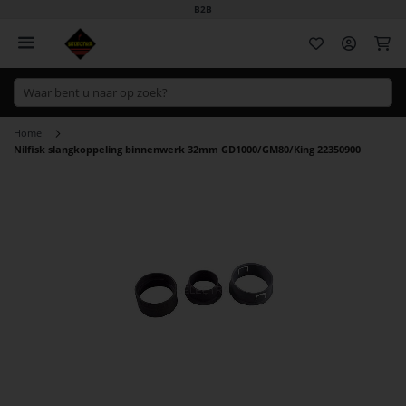
B2B
Wi
Home
Nilfisk slangkoppeling binnenwerk 32mm GD1000/GM80/King 22350900
Ga
naar
het
einde
van
de
afbeeldingen-
gallerij