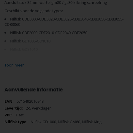
Aansluitstuk 32mm wartel gm80 / gs80 klikring schroefring
Geschikt voor de volgende types:
Nilfisk CDB3000-CDB3020-CDB3025-CDB3040-CDB3050-CDB3055-
CDB3060
Nilfisk CDF2000-CDF2010-CDF2040-CDF2050
Nilfisk GD1005-GD1010
Nilfisk GDS1010
Nilfisk HDS1005-HDS1010-HDS2000
Toon meer
Nilfisk GD2000
Aanvullende informatie
Meer
5715492010943
Je vindt dit product in;
informatie
2-5 werkdagen
Nilfisk Onderdelen
Nilfisk King Stofzuiger Onderdelen
1 set
Nilfisk GD1000 Stofzuiger Onderdelen
Nilfisk GD1000, Nilfisk GM80, Nilfisk King
Nilfisk pistoolgrepen en onderdelen
Nilfisk GM80 Stofzuiger Onderdelen