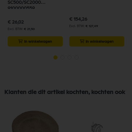
SC500/SC2000
9100000559
p
€ 154,26
€ 26,02
€ 127,49
€ 21,50
In winkelwagen
In winkelwagen
Klanten die dit artikel kochten, kochten ook