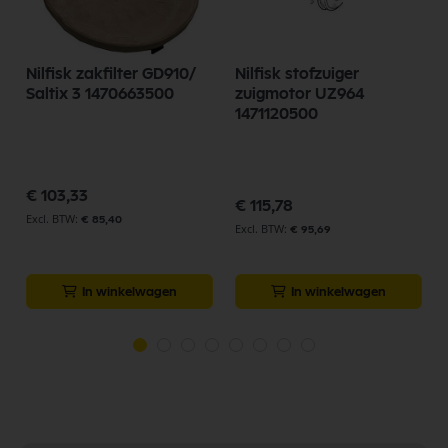
Nilfisk zakfilter GD910/
Nilfisk stofzuiger
Saltix 3 1470663500
zuigmotor UZ964
1471120500
€ 103,33
€ 115,78
€ 85,40
€ 95,69
In winkelwagen
In winkelwagen