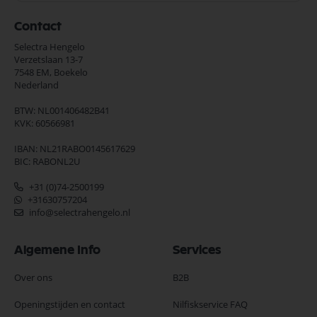
Contact
Selectra Hengelo
Verzetslaan 13-7
7548 EM,
Boekelo
Nederland
BTW: NL001406482B41
KVK: 60566981
IBAN: NL21RABO0145617629
BIC: RABONL2U
+31 (0)74-2500199
+31630757204
info@selectrahengelo.nl
Algemene Info
Services
Over ons
B2B
Openingstijden en contact
Nilfiskservice FAQ